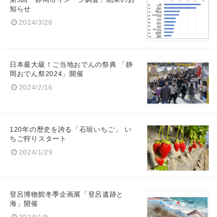
知らせ
2024/3/26
日本最大級！ご当地おでんの祭典 「静
岡おでん祭2024」開催
2024/2/16
120年の歴史を誇る「石垣いちご」 い
ちご狩りスタート
2024/1/29
登呂博物館冬季企画展「登呂遺跡と
海」開催
2024/1/9