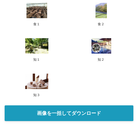
食１
食２
知１
知２
知３
画像を一括してダウンロード