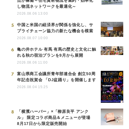
点が稼働～住宅資材物流を集約・効率化
し物流ネットワークを最適化～
2026.08.06 13:00
5
中国と米国の経済界が関係を強化し、サ
プライチェーン協力の新たな機会を模索
2026.08.07 10:00
6
亀の井ホテル 有馬 有馬の歴史と文化に触
れる秋の宿泊プランを9月から展開
2026.08.06 11:00
7
富山県商工会議所青年部連合会 創立50周
年記念祝賀会 「DJ盆踊り」を開催します
2026.08.04 15:25
8
「横濱ハーバー」×「柳原良平 アンク
ル」 限定コラボ商品＆メニューが登場
8月17日から限定販売開始