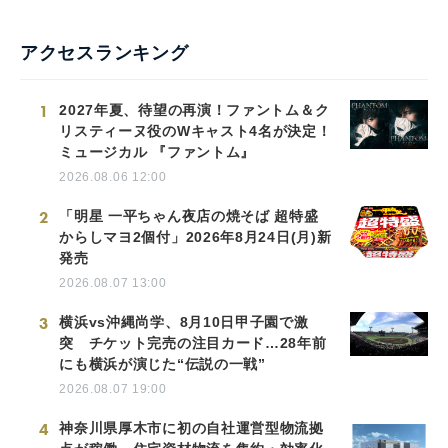
アクセスランキング
1
2027年夏、待望の再演！ファントム＆ク
リスティーヌ役のWキャスト4名が決定！
ミュージカル 『ファントム』
2026.08.06 12:00
2
「明星 一平ちゃん夜店の焼そば 超特盛
からしマヨ2個付」2026年8月24日(月)新
発売
2026.08.07 13:00
3
横浜vs沖縄尚学、8月10日甲子園で激
突 チケット完売の注目カード…28年前
にも横浜が演じた“伝説の一戦”
2026.08.07 19:00
4
神奈川県厚木市に初の自社運営型物流拠