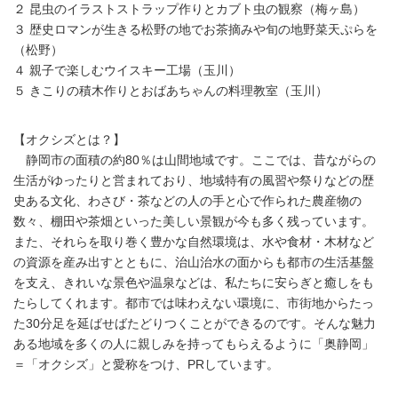
２ 昆虫のイラストストラップ作りとカブト虫の観察（梅ヶ島）
３ 歴史ロマンが生きる松野の地でお茶摘みや旬の地野菜天ぷらを
（松野）
４ 親子で楽しむウイスキー工場（玉川）
５ きこりの積木作りとおばあちゃんの料理教室（玉川）
【オクシズとは？】
静岡市の面積の約80％は山間地域です。ここでは、昔ながらの
生活がゆったりと営まれており、地域特有の風習や祭りなどの歴
史ある文化、わさび・茶などの人の手と心で作られた農産物の
数々、棚田や茶畑といった美しい景観が今も多く残っています。
また、それらを取り巻く豊かな自然環境は、水や食材・木材など
の資源を産み出すとともに、治山治水の面からも都市の生活基盤
を支え、きれいな景色や温泉などは、私たちに安らぎと癒しをも
たらしてくれます。都市では味わえない環境に、市街地からたっ
た30分足を延ばせばたどりつくことができるのです。そんな魅力
ある地域を多くの人に親しみを持ってもらえるように「奥静岡」
＝「オクシズ」と愛称をつけ、PRしています。