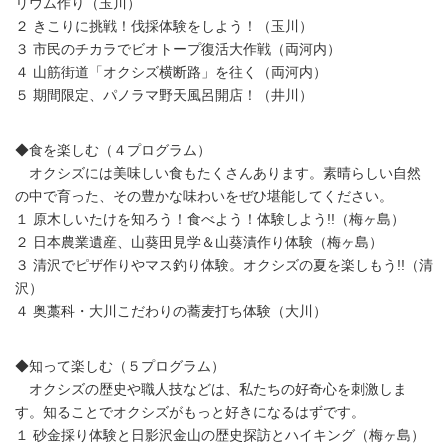
リウム作り（玉川）
２ きこりに挑戦！伐採体験をしよう！（玉川）
３ 市民のチカラでビオトープ復活大作戦（両河内）
４ 山筋街道「オクシズ横断路」を往く（両河内）
５ 期間限定、パノラマ野天風呂開店！（井川）
◆食を楽しむ（４プログラム）
オクシズには美味しい食もたくさんあります。素晴らしい自然
の中で育った、その豊かな味わいをぜひ堪能してください。
１ 原木しいたけを知ろう！食べよう！体験しよう!!（梅ヶ島）
２ 日本農業遺産、山葵田見学＆山葵漬作り体験（梅ヶ島）
３ 清沢でピザ作りやマス釣り体験。オクシズの夏を楽しもう!!（清
沢）
４ 奥藁科・大川こだわりの蕎麦打ち体験（大川）
◆知って楽しむ（５プログラム）
オクシズの歴史や職人技などは、私たちの好奇心を刺激しま
す。知ることでオクシズがもっと好きになるはずです。
１ 砂金採り体験と日影沢金山の歴史探訪とハイキング（梅ヶ島）