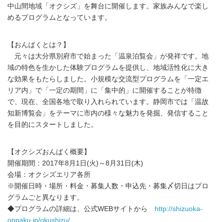
中山間地域「オクシズ」を舞台に開催します。家族みんなで楽し
めるプログラムとなっています。
【おんぱくとは？】
元々は大分県別府市で始まった「温泉泊覧会」が発祥です。地
域の特色を生かした体験プログラムを提供し、地域活性化に大き
な効果をもたらしました。小規模な交流型プログラムを「一定エ
リア内」で「一定の期間」に「集中的」に開催することが特徴
で、現在、全国各地で取り入れられています。静岡市では「温故
知新博覧会」をテーマに市内の様々な魅力を発掘、発信すること
を目的にスタートしました。
【オクシズおんぱく概要】
開催期間：2017年8月1日(火)～8月31日(木)
会場：オクシズエリア各所
※開催日時・場所・料金・募集人数・申込先・募集〆切日はプロ
グラムごと異なります。
◆プログラムの詳細は、公式WEBサイトから
http://shizuoka-
onpaku.jp/okushizu/