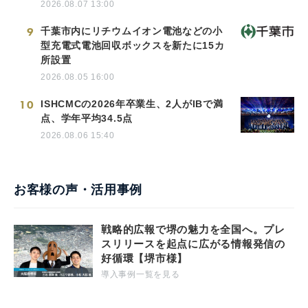
2026.08.07 13:00
9
千葉市内にリチウムイオン電池などの小
型充電式電池回収ボックスを新たに15カ
所設置
2026.08.05 16:00
10
ISHCMCの2026年卒業生、2人がIBで満
点、学年平均34.5点
2026.08.06 15:40
お客様の声・活用事例
戦略的広報で堺の魅力を全国へ。プレ
スリリースを起点に広がる情報発信の
好循環【堺市様】
導入事例一覧を見る