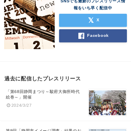
SNSでも最新のプレスリリース情
報をいち早く配信中
X
Facebook
過去に配信したプレスリリース
「第68回静岡まつり～駿府大御所時代
Japanese
絵巻～」開催
2024/3/27
English
第9回「静岡市イメージ調査」結果のお