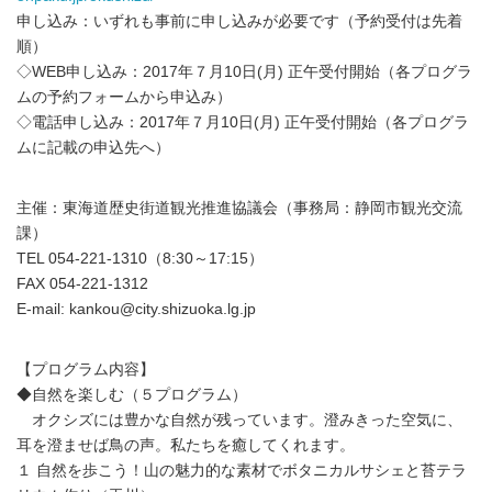
申し込み：いずれも事前に申し込みが必要です（予約受付は先着
順）
◇WEB申し込み：2017年７月10日(月) 正午受付開始（各プログラ
ムの予約フォームから申込み）
◇電話申し込み：2017年７月10日(月) 正午受付開始（各プログラ
ムに記載の申込先へ）
主催：東海道歴史街道観光推進協議会（事務局：静岡市観光交流
課）
TEL 054-221-1310（8:30～17:15）
FAX 054-221-1312
E-mail: kankou@city.shizuoka.lg.jp
【プログラム内容】
◆自然を楽しむ（５プログラム）
オクシズには豊かな自然が残っています。澄みきった空気に、
耳を澄ませば鳥の声。私たちを癒してくれます。
１ 自然を歩こう！山の魅力的な素材でボタニカルサシェと苔テラ