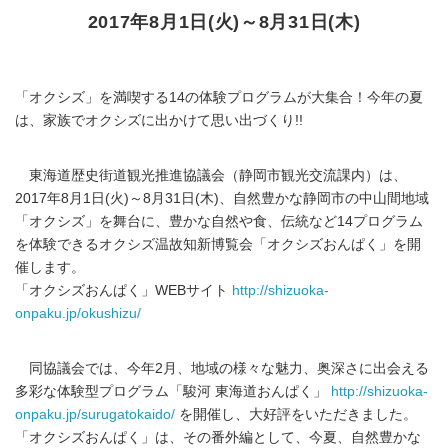
2017年8月1日(火)～8月31日(木)
「オクシズ」を満喫する14の体験プログラムが大集合！今年の夏
は、家族でオクシズに出かけて思い出づくり!!
東海道歴史街道観光推進協議会（静岡市観光交流課内）は、
2017年8月1日(火)～8月31日(木)、自然豊かな静岡市の中山間地域
「オクシズ」を舞台に、豊かな自然や食、伝統など14プログラム
を体験できるオクシズ温故知新博覧会「オクシズおんぱく」を開
催します。
「オクシズおんぱく」WEBサイト
http://shizuoka-
onpaku.jp/okushizu/
同協議会では、今年2月、地域の様々な魅力、奥深さに出会える
多彩な体験型プログラム「駿河 東海道おんぱく」
http://shizuoka-
onpaku.jp/surugatokaido/
を開催し、大好評をいただきました。
「オクシズおんぱく」は、その番外編として、今夏、自然豊かな