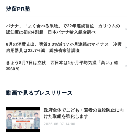
汐留PR塾
バナナ、「よく食べる果物」で22年連続首位 カリウムの
認知度は初の4割超 日本バナナ輸入組合調べ
6月の消費支出、実質3.3%減で7か月連続のマイナス 冷暖
房用器具は22.7%減 総務省家計調査
きょう8月7日は立秋 西日本は1か月平均気温「高い」確
率60％
動画で見るプレスリリース
政府全体でこども・若者の自殺防止に向
けた取組を強化します
2026.08.07 14:00