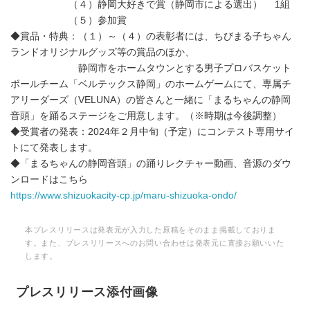
（４）静岡大好きで賞（静岡市による選出） 1組
（５）参加賞
◆賞品・特典：（１）～（４）の表彰者には、ちびまる子ちゃん
ランドオリジナルグッズ等の賞品のほか、
静岡市をホームタウンとする男子プロバスケット
ボールチーム「ベルテックス静岡」のホームゲームにて、専属チ
アリーダーズ（VELUNA）の皆さんと一緒に「まるちゃんの静岡
音頭」を踊るステージをご用意します。（※時期は今後調整）
◆受賞者の発表：2024年２月中旬（予定）にコンテスト専用サイ
トにて発表します。
◆「まるちゃんの静岡音頭」の踊りレクチャー動画、音源のダウ
ンロードはこちら
https://www.shizuokacity-cp.jp/maru-shizuoka-ondo/
本プレスリリースは発表元が入力した原稿をそのまま掲載しておりま
す。また、プレスリリースへのお問い合わせは発表元に直接お願いいた
します。
プレスリリース添付画像