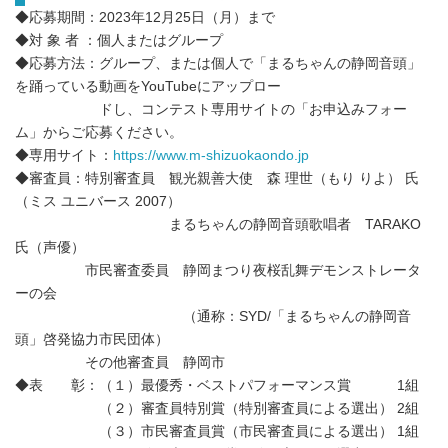
◆応募期間：2023年12月25日（月）まで
◆対 象 者 ：個人またはグループ
◆応募方法：グループ、または個人で「まるちゃんの静岡音頭」
を踊っている動画をYouTubeにアップロー
ドし、コンテスト専用サイトの「お申込みフォー
ム」からご応募ください。
◆専用サイト：
https://www.m-shizuokaondo.jp
◆審査員：特別審査員 観光親善大使 森 理世（もり りよ） 氏
（ミス ユニバース 2007）
まるちゃんの静岡音頭歌唱者 TARAKO
氏（声優）
市民審査委員 静岡まつり夜桜乱舞デモンストレータ
ーの会
（通称：SYD/「まるちゃんの静岡音
頭」啓発協力市民団体）
その他審査員 静岡市
◆表 彰：（１）最優秀・ベストパフォーマンス賞 1組
（２）審査員特別賞（特別審査員による選出） 2組
（３）市民審査員賞（市民審査員による選出） 1組