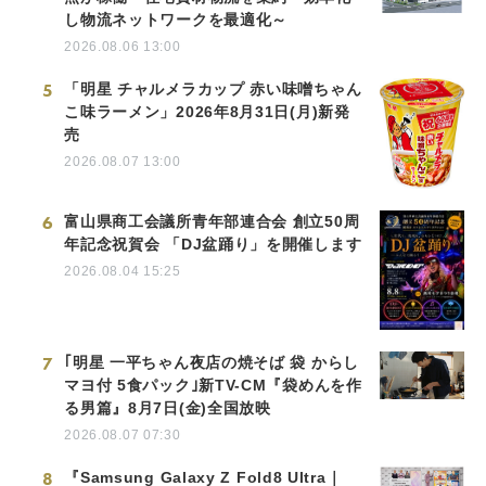
し物流ネットワークを最適化～
2026.08.06 13:00
5
「明星 チャルメラカップ 赤い味噌ちゃん
こ味ラーメン」2026年8月31日(月)新発
売
2026.08.07 13:00
6
富山県商工会議所青年部連合会 創立50周
年記念祝賀会 「DJ盆踊り」を開催します
2026.08.04 15:25
7
｢明星 一平ちゃん夜店の焼そば 袋 からし
マヨ付 5食パック｣新TV-CM『袋めんを作
る男篇』8月7日(金)全国放映
2026.08.07 07:30
8
『Samsung Galaxy Z Fold8 Ultra｜