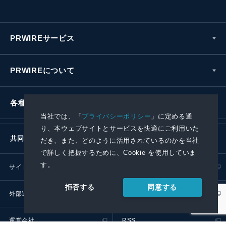
PRWIREサービス
PRWIREについて
各種お問い合わせ
当社では、「
プライバシーポリシー
」に定める通
り、本ウェブサイトとサービスを快適にご利用いた
共同通信社グループ
だき、また、どのように活用されているのかを当社
で詳しく把握するために、Cookie を使用していま
す。
サイトポリシー
プライバシーポリシー
同意する
拒否する
外部送信ポリシー
プレスリリース取扱基準
運営会社
RSS