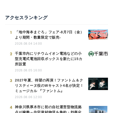
アクセスランキング
1
「地中海本まぐろ」フェア-8月7日（金）
より期間・数量限定で販売-
2026.08.04 14:00
2
千葉市内にリチウムイオン電池などの小
型充電式電池回収ボックスを新たに15カ
所設置
2026.08.05 16:00
3
2027年夏、待望の再演！ファントム＆ク
リスティーヌ役のWキャスト4名が決定！
ミュージカル 『ファントム』
2026.08.06 12:00
4
神奈川県厚木市に初の自社運営型物流拠
点が稼働～住宅資材物流を集約・効率化