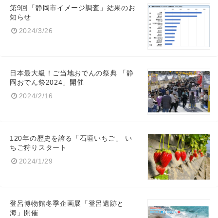
第9回「静岡市イメージ調査」結果のお
知らせ
2024/3/26
日本最大級！ご当地おでんの祭典 「静
岡おでん祭2024」開催
2024/2/16
120年の歴史を誇る「石垣いちご」 い
ちご狩りスタート
2024/1/29
登呂博物館冬季企画展「登呂遺跡と
海」開催