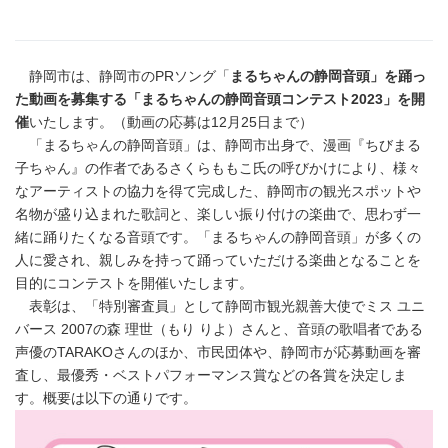
静岡市は、静岡市のPRソング「
まるちゃんの静岡音頭」を踊っ
た動画を募集する「まるちゃんの静岡音頭コンテスト2023」を開
催
いたします。（動画の応募は12月25日まで）
「まるちゃんの静岡音頭」は、静岡市出身で、漫画『ちびまる
子ちゃん』の作者であるさくらももこ氏の呼びかけにより、様々
なアーティストの協力を得て完成した、静岡市の観光スポットや
名物が盛り込まれた歌詞と、楽しい振り付けの楽曲で、思わず一
緒に踊りたくなる音頭です。「まるちゃんの静岡音頭」が多くの
人に愛され、親しみを持って踊っていただける楽曲となることを
目的にコンテストを開催いたします。
表彰は、「特別審査員」として静岡市観光親善大使でミス ユニ
バース 2007の森 理世（もり りよ）さんと、音頭の歌唱者である
声優のTARAKOさんのほか、市民団体や、静岡市が応募動画を審
査し、最優秀・ベストパフォーマンス賞などの各賞を決定しま
す。概要は以下の通りです。