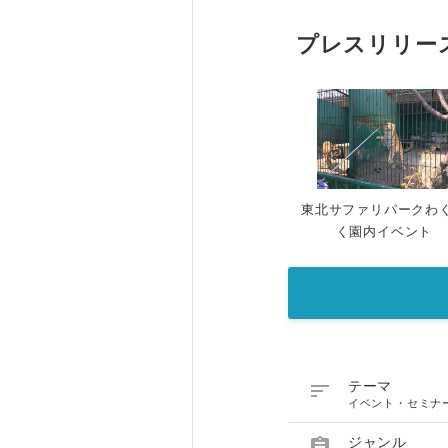
プレスリリー
東北サファリパークわ
く園内イベント

テーマ
イベント・セミナ

ジャンル