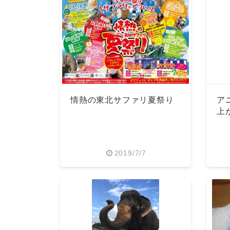
情熱の東北サファリ夏祭り
ア
上
2019/7/7