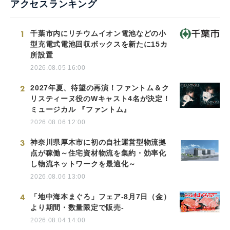
アクセスランキング
1
千葉市内にリチウムイオン電池などの小
型充電式電池回収ボックスを新たに15カ
所設置
2026.08.05 16:00
2
2027年夏、待望の再演！ファントム＆ク
リスティーヌ役のWキャスト4名が決定！
ミュージカル 『ファントム』
2026.08.06 12:00
3
神奈川県厚木市に初の自社運営型物流拠
点が稼働～住宅資材物流を集約・効率化
し物流ネットワークを最適化～
2026.08.06 13:00
4
「地中海本まぐろ」フェア-8月7日（金）
より期間・数量限定で販売-
2026.08.04 14:00