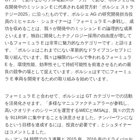
在開発中のミッション E に代表される経営方針「ポルシェ ストラ
テジー2025」に沿ったものです。ポルシェ AG の研究開発担当役
員のミヒャエル・ シュタイナーは「フォーミュラ E へ参戦し、成
功を収めることは、我々が開発中のミッション E の論理的な成果
といえます。独自に開発したテクノロジー採用の自由度が増して
いるフォーミュラ E は非常に魅力的なカテゴリーです」と語りま
す。「ポルシェはこれまでにない革新的なドライブコンセプトに
取り組んでいます。我々は極限のレベルで争われるフォーミュラ
E を、環境性能、効率性そして持続可能性を前進させるための最
良の競争の場として捉えています」ポルシェはすでにフォーミュ
ラ E 車両を開発するための取り組みを始めています。
フォーミュラ E と合わせて、ポルシェは GT カテゴリーでの活動
を活発化させます。「多様なマニュファクチュアラーが参戦し、
高いクオリティのシリーズを運営するWECとIMSAは、我々の労力
を 911RSR に集中することを決意させました。ナンバーワンにな
るという目標を達成するには、投資が必要です」とシュタイナー
はコメントしました。
ル・マン 24 時間での 3 連勝と 2015 年、2016 年のドライバーお