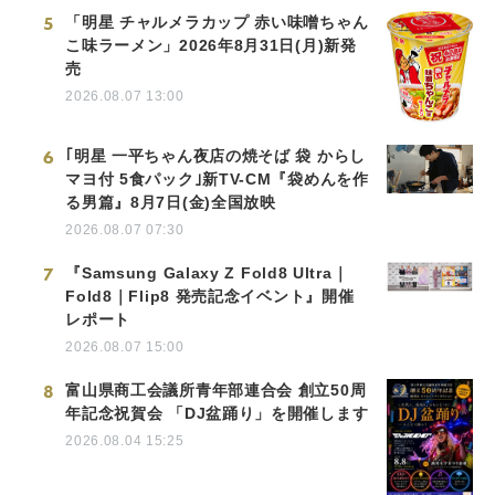
5
「明星 チャルメラカップ 赤い味噌ちゃん
こ味ラーメン」2026年8月31日(月)新発
売
2026.08.07 13:00
6
｢明星 一平ちゃん夜店の焼そば 袋 からし
マヨ付 5食パック｣新TV-CM『袋めんを作
る男篇』8月7日(金)全国放映
2026.08.07 07:30
7
『Samsung Galaxy Z Fold8 Ultra｜
Fold8｜Flip8 発売記念イベント』開催
レポート
2026.08.07 15:00
8
富山県商工会議所青年部連合会 創立50周
年記念祝賀会 「DJ盆踊り」を開催します
2026.08.04 15:25