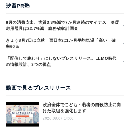
汐留PR塾
6月の消費支出、実質3.3%減で7か月連続のマイナス 冷暖
房用器具は22.7%減 総務省家計調査
きょう8月7日は立秋 西日本は1か月平均気温「高い」確
率60％
「配信して終わり」にしないプレスリリース。LLMO時代
の情報設計、3つの視点
動画で見るプレスリリース
政府全体でこども・若者の自殺防止に向
けた取組を強化します
2026.08.07 14:00