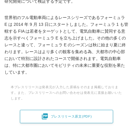
研究開発について検証する予定です。
世界初のフル電動車両によるレースシリーズであるフォーミュラ
E は 2014 年 9 月 13 日にスタートしました。フォーミュラ 1 も管
轄する FIA は若者をターゲットとして、電気自動車に賛同する意
志を示すべくフォーミュラ E を立ち上げました。その他の多くの
レースと違って、フォーミュラ E のシーズンは秋に始まり夏に終
わります。レースはより多くの観客を集める為、大都市の中心部
において特別に設計されたコースで開催されます。電気自動車
は、特に大都市圏においてモビリティの未来に重要な役割を果た
しています。
本プレスリリースは発表元が入力した原稿をそのまま掲載しておりま
す。また、プレスリリースへのお問い合わせは発表元に直接お願いいた
します。

プレスリリース原文(PDF)