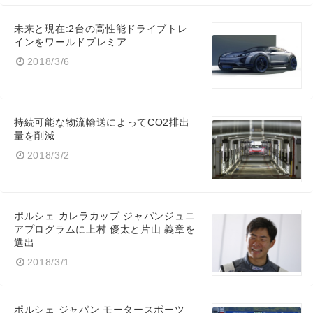
未来と現在:2台の高性能ドライブトレ
インをワールドプレミア
2018/3/6
持続可能な物流輸送によってCO2排出
量を削減
2018/3/2
Japanese
ポルシェ カレラカップ ジャパンジュニ
アプログラムに上村 優太と⽚⼭ 義章を
選出
2018/3/1
English
ポルシェ ジャパン モータースポーツ