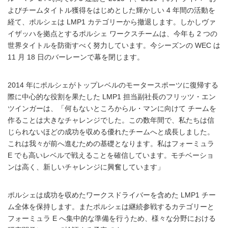
よびチームタイトル獲得をはじめとした輝かしい 4 年間の活動を
経て、ポルシェは LMP1 カテゴリーから撤退します。しかしヴァ
イザッハを拠点とするポルシェ ワークスチームは、今年も 2 つの
世界タイトルを防衛すべく努力しています。今シーズンの WEC は
11 月 18 日のバーレーンで幕を閉じます。
2014 年にポルシェがトップレベルのモータースポーツに復帰する
際に中心的な役割を果たした LMP1 担当副社長のフリッツ・エン
ツインガーは、「何もないところからル・マンに向けて チームを
作ることは大きなチャレンジでした。この数年間で、私たちは信
じられないほどの成功を収める優れたチームへと成長しました。
これは我々が前へ進むための基礎となります。私はフォーミュラ
E でも高いレベルで戦えることを確信しています。モチベーショ
ンは高く、新しいチャレンジに興奮しています」
ポルシェは成功を収めたワークスドライバーを含めた LMP1 チー
ム全体を保持します。またポルシェは継続参戦するカテゴリーと
フォーミュラ E へ集中的な準備を行うため、様々な分野における