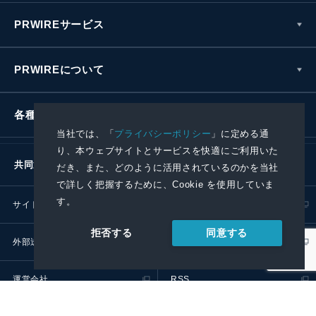
PRWIREサービス
PRWIREについて
各種お問い合わせ
当社では、「
プライバシーポリシー
」に定める通
り、本ウェブサイトとサービスを快適にご利用いた
共同通信社グループ
だき、また、どのように活用されているのかを当社
で詳しく把握するために、Cookie を使用していま
す。
サイトポリシー
プライバシーポリシー
同意する
拒否する
外部送信ポリシー
プレスリリース取扱基準
運営会社
RSS
© 2024 Kyodo News PR Wire