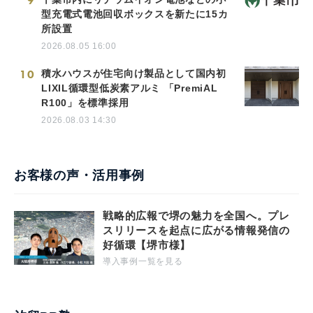
9
型充電式電池回収ボックスを新たに15カ
所設置
2026.08.05 16:00
10
積水ハウスが住宅向け製品として国内初
LIXIL循環型低炭素アルミ 「PremiAL
R100」を標準採用
2026.08.03 14:30
お客様の声・活用事例
戦略的広報で堺の魅力を全国へ。プレ
スリリースを起点に広がる情報発信の
好循環【堺市様】
導入事例一覧を見る