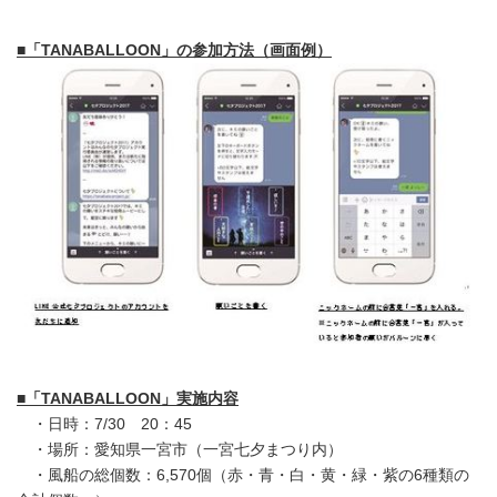
■「TANABALLOON」の参加方法（画面例）
■「TANABALLOON」実施内容
・日時：7/30 20：45
・場所：愛知県一宮市（一宮七夕まつり内）
・風船の総個数：6,570個（赤・青・白・黄・緑・紫の6種類の