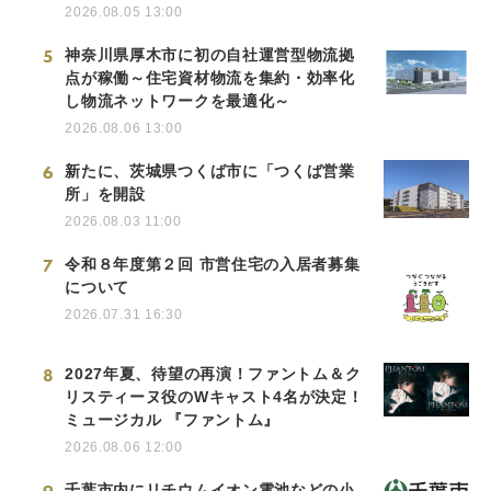
2026.08.05 13:00
5
神奈川県厚木市に初の自社運営型物流拠
点が稼働～住宅資材物流を集約・効率化
し物流ネットワークを最適化～
2026.08.06 13:00
6
新たに、茨城県つくば市に「つくば営業
所」を開設
2026.08.03 11:00
7
令和８年度第２回 市営住宅の入居者募集
について
2026.07.31 16:30
8
2027年夏、待望の再演！ファントム＆ク
リスティーヌ役のWキャスト4名が決定！
ミュージカル 『ファントム』
2026.08.06 12:00
千葉市内にリチウムイオン電池などの小