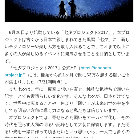
6月26日より始動している「七夕プロジェクト2017」。本プロ
ジェクトは古くから日本で親しまれてきた風習「七夕」に、新し
いテクノロジーや楽しみ方を取り入れることで、これまで以上に
多くの人が楽しめるイベントに発展させることを目的としていま
す。
「七夕プロジェクト2017」公式HP（
https://tanabata-
project.jp/
）には、開始から約1ヶ月で既に63万を超える願いごと
が集まりました（7/31朝時点）。
また七夕は、年に一度空に想いを寄せ、純粋な気持ちで願いを
記す、とても素晴らしい文化です。そんな七夕が、日本だけでな
く、世界中に広まることや、何より「願い」が未来の世の中を少
しでも明るい方向に導く力になると私たちは信じています。
本プロジェクトでは、寄せられた願いをアーカイブ化し、その
時代を照らす人類の明るい記録として大切に保管します。また明
るい光を一緒に作って頂きたいという思いから、一人でも多くの