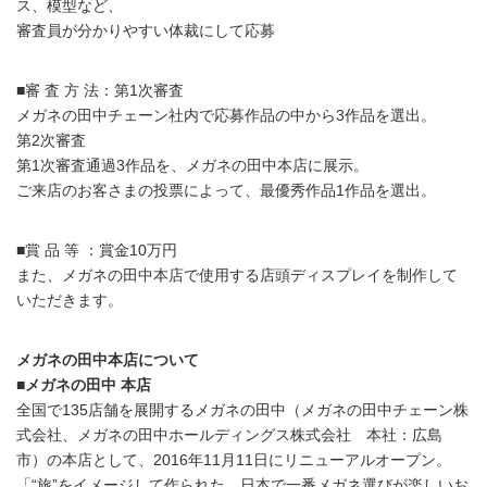
ス、模型など、
審査員が分かりやすい体裁にして応募
■審 査 方 法：第1次審査
メガネの田中チェーン社内で応募作品の中から3作品を選出。
第2次審査
第1次審査通過3作品を、メガネの田中本店に展示。
ご来店のお客さまの投票によって、最優秀作品1作品を選出。
■賞 品 等 ：賞金10万円
また、メガネの田中本店で使用する店頭ディスプレイを制作して
いただきます。
メガネの田中本店について
■メガネの田中 本店
全国で135店舗を展開するメガネの田中（メガネの田中チェーン株
式会社、メガネの田中ホールディングス株式会社 本社：広島
市）の本店として、2016年11月11日にリニューアルオープン。
「“旅”をイメージして作られた、日本で一番メガネ選びが楽しいお