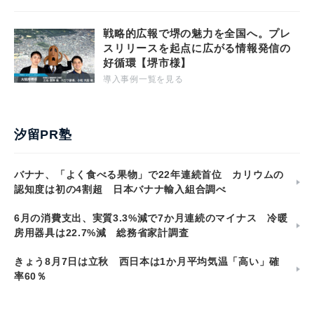
戦略的広報で堺の魅力を全国へ。プレ
スリリースを起点に広がる情報発信の
好循環【堺市様】
導入事例一覧を見る
汐留PR塾
バナナ、「よく食べる果物」で22年連続首位 カリウムの
認知度は初の4割超 日本バナナ輸入組合調べ
6月の消費支出、実質3.3%減で7か月連続のマイナス 冷暖
房用器具は22.7%減 総務省家計調査
きょう8月7日は立秋 西日本は1か月平均気温「高い」確
率60％