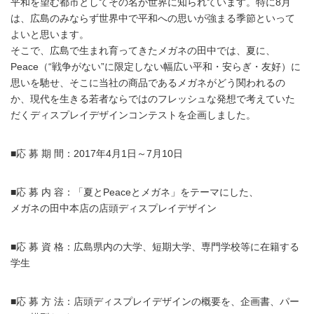
平和を望む都市としてその名が世界に知られています。特に8月
は、広島のみならず世界中で平和への思いが強まる季節といって
よいと思います。
そこで、広島で生まれ育ってきたメガネの田中では、夏に、
Peace（“戦争がない”に限定しない幅広い平和・安らぎ・友好）に
思いを馳せ、そこに当社の商品であるメガネがどう関われるの
か、現代を生きる若者ならではのフレッシュな発想で考えていた
だくディスプレイデザインコンテストを企画しました。
■応 募 期 間：2017年4月1日～7月10日
■応 募 内 容：「夏とPeaceとメガネ」をテーマにした、
メガネの田中本店の店頭ディスプレイデザイン
■応 募 資 格：広島県内の大学、短期大学、専門学校等に在籍する
学生
■応 募 方 法：店頭ディスプレイデザインの概要を、企画書、パー