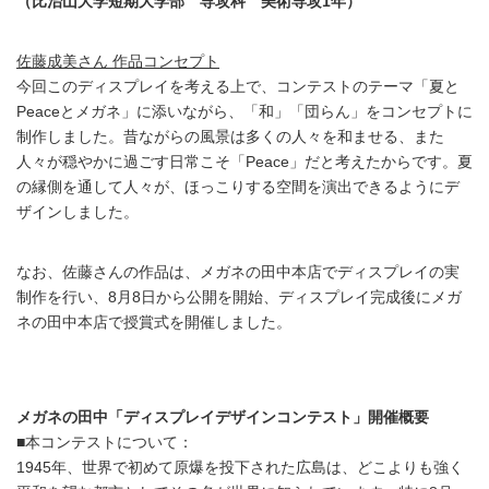
（比治山大学短期大学部 専攻科 美術専攻1年）
佐藤成美さん 作品コンセプト
今回このディスプレイを考える上で、コンテストのテーマ「夏と
Peaceとメガネ」に添いながら、「和」「団らん」をコンセプトに
制作しました。昔ながらの風景は多くの人々を和ませる、また
人々が穏やかに過ごす日常こそ「Peace」だと考えたからです。夏
の縁側を通して人々が、ほっこりする空間を演出できるようにデ
ザインしました。
なお、佐藤さんの作品は、メガネの田中本店でディスプレイの実
制作を行い、8月8日から公開を開始、ディスプレイ完成後にメガ
ネの田中本店で授賞式を開催しました。
メガネの田中「ディスプレイデザインコンテスト」開催概要
■本コンテストについて：
1945年、世界で初めて原爆を投下された広島は、どこよりも強く