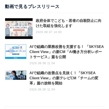
動画で見るプレスリリース
政府全体でこども・若者の自殺防止に向
けた取組を強化します
2026.08.07 14:00
AIで組織の業務改善を支援する！ 「SKYSEA
Client View」の新CM「AI働き方分析レポー
トサービス」篇を公開
2026.08.06 11:04
AIで組織の改善点を見抜く！「SKYSEA
Client View」の新テレビCM「チームの変
革」篇の放映を開始
2026.08.06 11:04