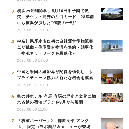
3
横浜vs沖縄尚学、8月10日甲子園で激
突 チケット完売の注目カード…28年前
にも横浜が演じた“伝説の一戦”
2026.08.07 19:00
4
神奈川県厚木市に初の自社運営型物流拠
点が稼働～住宅資材物流を集約・効率化
し物流ネットワークを最適化～
2026.08.06 13:00
5
中国と米国の経済界が関係を強化し、サ
プライチェーン協力の新たな機会を模索
2026.08.07 10:00
6
亀の井ホテル 有馬 有馬の歴史と文化に触
れる秋の宿泊プランを9月から展開
2026.08.06 11:00
7
「横濱ハーバー」×「柳原良平 アンク
ル」 限定コラボ商品＆メニューが登場