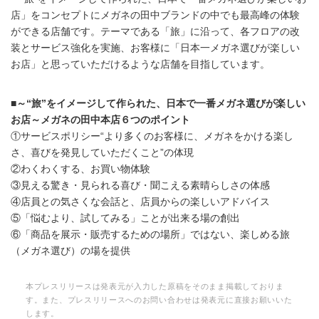
店」をコンセプトにメガネの田中ブランドの中でも最高峰の体験
ができる店舗です。テーマである「旅」に沿って、各フロアの改
装とサービス強化を実施、お客様に「日本一メガネ選びが楽しい
お店」と思っていただけるような店舗を目指しています。
■～“旅”をイメージして作られた、日本で一番メガネ選びが楽しい
お店～メガネの田中本店６つのポイント
①サービスポリシー“より多くのお客様に、メガネをかける楽し
さ、喜びを発見していただくこと”の体現
②わくわくする、お買い物体験
③見える驚き・見られる喜び・聞こえる素晴らしさの体感
④店員との気さくな会話と、店員からの楽しいアドバイス
⑤「悩むより、試してみる」ことが出来る場の創出
⑥「商品を展示・販売するための場所」ではない、楽しめる旅
（メガネ選び）の場を提供
本プレスリリースは発表元が入力した原稿をそのまま掲載しておりま
す。また、プレスリリースへのお問い合わせは発表元に直接お願いいた
します。