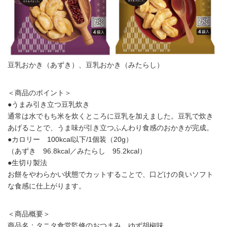
豆乳おかき（あずき）、豆乳おかき（みたらし）
＜商品のポイント＞
●うまみ引き立つ豆乳炊き
通常は水でもち米を炊くところに豆乳を加えました。豆乳で炊き
あげることで、うま味が引き立つふんわり食感のおかきが完成。
●カロリー 100kcal以下/1個装（20g）
（あずき 96.8kcal／みたらし 95.2kcal）
●生切り製法
お餅をやわらかい状態でカットすることで、口どけの良いソフト
な食感に仕上がります。
＜商品概要＞
商品名：タニタ食堂監修のおつまみ ゆず胡椒味