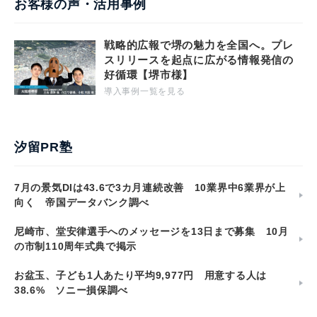
お客様の声・活用事例
戦略的広報で堺の魅力を全国へ。プレ
スリリースを起点に広がる情報発信の
好循環【堺市様】
導入事例一覧を見る
汐留PR塾
7月の景気DIは43.6で3カ月連続改善 10業界中6業界が上
向く 帝国データバンク調べ
尼崎市、堂安律選手へのメッセージを13日まで募集 10月
の市制110周年式典で掲示
お盆玉、子ども1人あたり平均9,977円 用意する人は
38.6% ソニー損保調べ