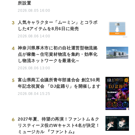
所設置
2026.08.05 16:00
3
人気キャラクター「ムーミン」とコラボ
した4アイテムを8月6日に発売
2026.08.06 14:00
4
神奈川県厚木市に初の自社運営型物流拠
点が稼働～住宅資材物流を集約・効率化
し物流ネットワークを最適化～
2026.08.06 13:00
5
富山県商工会議所青年部連合会 創立50周
年記念祝賀会 「DJ盆踊り」を開催します
2026.08.04 15:25
6
2027年夏、待望の再演！ファントム＆ク
リスティーヌ役のWキャスト4名が決定！
ミュージカル 『ファントム』