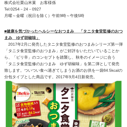
株式会社栗山米菓 お客様係
Tel:0254－24－0927
月曜～金曜（祝日を除く）午前9時～午後5時
■健康を気づかったヘルシーなおつまみ 「タニタ食堂監修のおつ
まみ ゆず胡椒味」
2017年2月に発売したタニタ食堂監修のおつまみシリーズ第一弾
「タニタ食堂監修のおつまみ」がご好評をいただいていることか
ら、「ピリ辛」のコンセプトを踏襲し、秋冬のイメージに合う
「タニタ食堂監修のおつまみ ゆず胡椒味」を第二弾として発売
致します。ついつい食べ過ぎてしまうお酒のお供を一袋84.5kcalの
分包タイプとした商品です。2017年9月4日新発売。