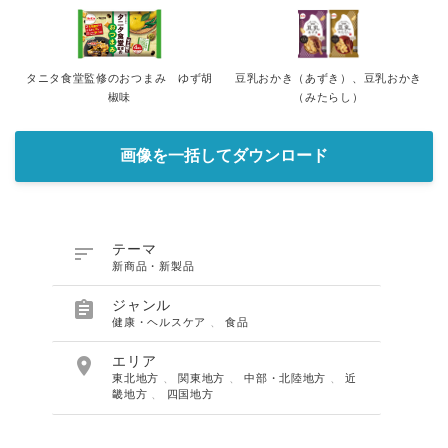
タニタ食堂監修のおつまみ ゆず胡
豆乳おかき（あずき）、豆乳おかき
椒味
（みたらし）
画像を一括してダウンロード

テーマ
新商品・新製品

ジャンル
健康・ヘルスケア
、
食品

エリア
東北地方
、
関東地方
、
中部・北陸地方
、
近
畿地方
、
四国地方