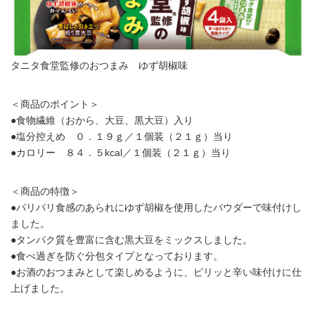
タニタ食堂監修のおつまみ ゆず胡椒味
＜商品のポイント＞
●食物繊維（おから、大豆、黒大豆）入り
●塩分控えめ ０．１９ｇ／１個装（２１ｇ）当り
●カロリー ８４．５kcal／１個装（２１ｇ）当り
＜商品の特徴＞
●パリパリ食感のあられにゆず胡椒を使用したパウダーで味付けし
ました。
●タンパク質を豊富に含む黒大豆をミックスしました。
●食べ過ぎを防ぐ分包タイプとなっております。
●お酒のおつまみとして楽しめるように、ピリッと辛い味付けに仕
上げました。