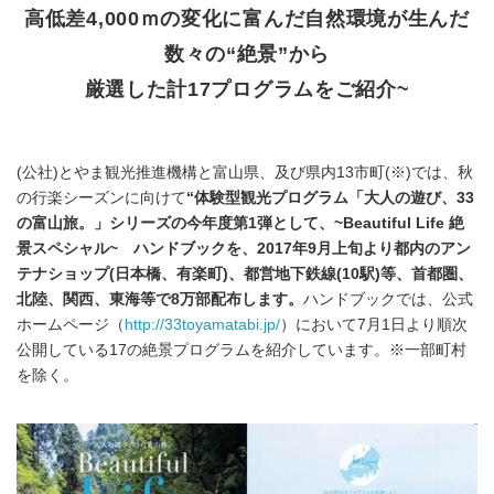
高低差4,000ｍの変化に富んだ自然環境が生んだ
数々の“絶景”から
厳選した計17プログラムをご紹介~
(公社)とやま観光推進機構と富山県、及び県内13市町(※)では、秋
の行楽シーズンに向けて
“体験型観光プログラム「大人の遊び、33
の富山旅。」シリーズの今年度第1弾として、~Beautiful Life 絶
景スペシャル~ ハンドブックを、2017年9月上旬より都内のアン
テナショップ(日本橋、有楽町)、都営地下鉄線(10駅)等、首都圏、
北陸、関西、東海等で8万部配布します。
ハンドブックでは、公式
ホームページ（
http://33toyamatabi.jp/
）において7月1日より順次
公開している17の絶景プログラムを紹介しています。※一部町村
を除く。