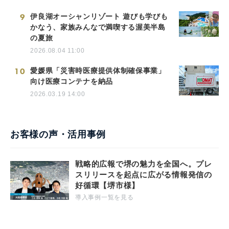
9
伊良湖オーシャンリゾート 遊びも学びも
かなう、家族みんなで満喫する渥美半島
の夏旅
2026.08.04 11:00
10
愛媛県「災害時医療提供体制確保事業」
向け医療コンテナを納品
2026.03.19 14:00
お客様の声・活用事例
戦略的広報で堺の魅力を全国へ。プレ
スリリースを起点に広がる情報発信の
好循環【堺市様】
導入事例一覧を見る