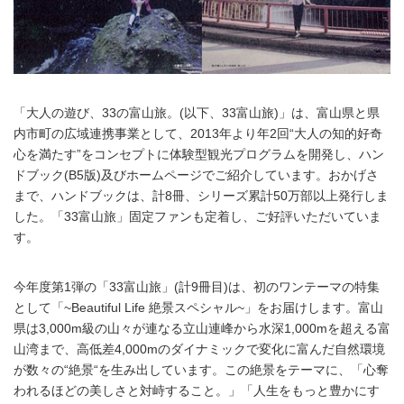
「大人の遊び、33の富山旅。(以下、33富山旅)」は、富山県と県
内市町の広域連携事業として、2013年より年2回“大人の知的好奇
心を満たす”をコンセプトに体験型観光プログラムを開発し、ハン
ドブック(B5版)及びホームページでご紹介しています。おかげさ
まで、ハンドブックは、計8冊、シリーズ累計50万部以上発行しま
した。「33富山旅」固定ファンも定着し、ご好評いただいていま
す。
今年度第1弾の「33富山旅」(計9冊目)は、初のワンテーマの特集
として「~Beautiful Life 絶景スペシャル~」をお届けします。富山
県は3,000m級の山々が連なる立山連峰から水深1,000mを超える富
山湾まで、高低差4,000mのダイナミックで変化に富んだ自然環境
が数々の“絶景“を生み出しています。この絶景をテーマに、「心奪
われるほどの美しさと対峙すること。」「人生をもっと豊かにす