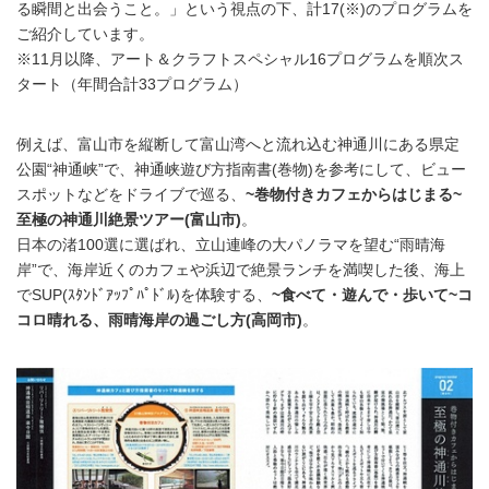
る瞬間と出会うこと。」という視点の下、計17(※)のプログラムを
ご紹介しています。
※11月以降、アート＆クラフトスペシャル16プログラムを順次ス
タート（年間合計33プログラム）
例えば、富山市を縦断して富山湾へと流れ込む神通川にある県定
公園“神通峡”で、神通峡遊び方指南書(巻物)を参考にして、ビュー
スポットなどをドライブで巡る、
~巻物付きカフェからはじまる~
至極の神通川絶景ツアー(富山市)
。
日本の渚100選に選ばれ、立山連峰の大パノラマを望む“雨晴海
岸”で、海岸近くのカフェや浜辺で絶景ランチを満喫した後、海上
でSUP(ｽﾀﾝﾄﾞｱｯﾌﾟﾊﾟﾄﾞﾙ)を体験する、
~食べて・遊んで・歩いて~コ
コロ晴れる、雨晴海岸の過ごし方(高岡市)
。