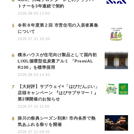
4
トナーを3年連続で契約
2026.08.05 13:00
5
令和８年度第２回 市営住宅の入居者募集
について
2026.07.31 16:30
6
積水ハウスが住宅向け製品として国内初
LIXIL循環型低炭素アルミ 「PremiAL
R100」を標準採用
2026.08.03 14:30
7
【大好評】サブウェイ×「はぴだんぶい」
店頭キャンペーン 『はぴサブサマー！』
第2弾開催のお知らせ
2026.07.31 11:00
8
掛川の祭典シーズン到来! 市内各所で熱
気あふれる祭りを開催
2026.07.31 09:30