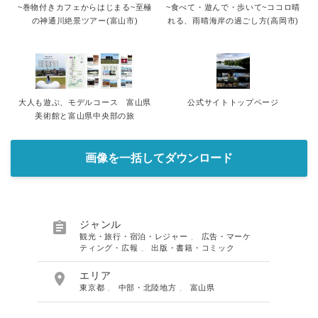
~巻物付きカフェからはじまる~至極
~食べて・遊んで・歩いて~ココロ晴
の神通川絶景ツアー(富山市)
れる、雨晴海岸の過ごし方(高岡市)
大人も遊ぶ、モデルコース 富山県
公式サイトトップページ
美術館と富山県中央部の旅
画像を一括してダウンロード

ジャンル
観光・旅行・宿泊・レジャー
、
広告・マーケ
ティング・広報
、
出版・書籍・コミック

エリア
東京都
、
中部・北陸地方
、
富山県