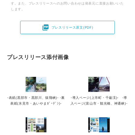
す。また、プレスリリースへのお問い合わせは発表元に直接お願いいた
します。

プレスリリース原文(PDF)
プレスリリース添付画像
‐表紙(黒部市・黒部川、猿飛峡)- ‐裏
-導入ページ(上市町・千厳渓)- -導
表紙(氷見市・あいやまｶﾞｰﾃﾞﾝ)-
入ページ(富山市・観光橋、神通峡)-