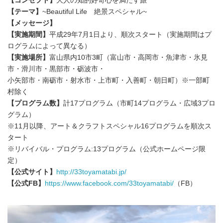
【コンセプト】
大人の知的好奇心を満たす旅
【テーマ】
~Beautiful Life 絶景スペシャル~
【メッセージ】
【実施期間】
平成29年7月1日より、順次スタート（実施期間はプ
ログラムによって異なる）
【実施場所】
富山県内10市3町（富山市・高岡市・魚津市・氷見
市・滑川市・黒部市・砺波市・
小矢部市・南砺市・射水市・上市町・入善町・朝日町）※一部町
村除く
【プログラム数】
計17プログラム（市町14プログラム・広域3プロ
グラム）
※11月以降、アート＆クラフトスペシャル16プログラムを順次ス
タート
※リバイバル・プログラム:13プログラム（公式ホームページ限
定）
【公式サイト】
http://33toyamatabi.jp/
【公式FB】
https://www.facebook.com/33toyamatabi/
（FB）