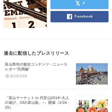
X
Facebook
過去に配信したプレスリリース
富山県旬の観光コンテンツ・ニュース
レター“呉西編”
2018/3/26
「富山マーケット in 代官山2018~大人
の遊び、33の富山旅。~」開催（2/24・
25）