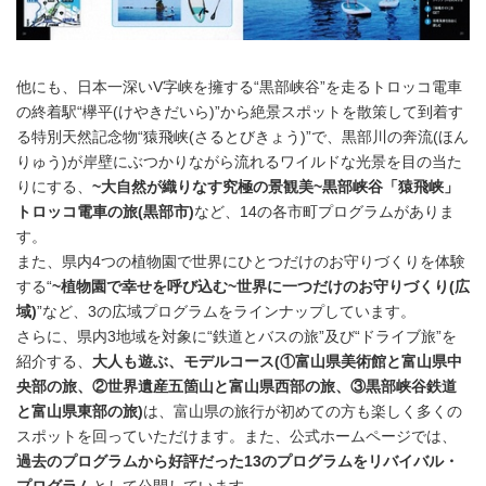
他にも、日本一深いV字峡を擁する“黒部峡谷”を走るトロッコ電車
の終着駅“欅平(けやきだいら)”から絶景スポットを散策して到着す
る特別天然記念物“猿飛峡(さるとびきょう)”で、黒部川の奔流(ほん
りゅう)が岸壁にぶつかりながら流れるワイルドな光景を目の当た
りにする、
~大自然が織りなす究極の景観美~黒部峡谷「猿飛峡」
トロッコ電車の旅(黒部市)
など、14の各市町プログラムがありま
す。
また、県内4つの植物園で世界にひとつだけのお守りづくりを体験
する“
~植物園で幸せを呼び込む~世界に一つだけのお守りづくり(広
域)
”など、3の広域プログラムをラインナップしています。
さらに、県内3地域を対象に“鉄道とバスの旅”及び“ドライブ旅”を
紹介する、
大人も遊ぶ、モデルコース(①富山県美術館と富山県中
央部の旅、②世界遺産五箇山と富山県西部の旅、③黒部峡谷鉄道
と富山県東部の旅)
は、富山県の旅行が初めての方も楽しく多くの
スポットを回っていただけます。また、公式ホームページでは、
過去のプログラムから好評だった13のプログラムをリバイバル・