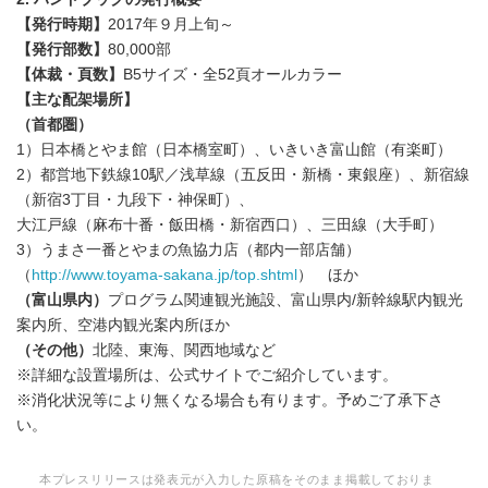
【発行時期】
2017年９月上旬～
【発行部数】
80,000部
【体裁・頁数】
B5サイズ・全52頁オールカラー
【主な配架場所】
（首都圏）
1）日本橋とやま館（日本橋室町）、いきいき富山館（有楽町）
2）都営地下鉄線10駅／浅草線（五反田・新橋・東銀座）、新宿線
（新宿3丁目・九段下・神保町）、
大江戸線（麻布十番・飯田橋・新宿西口）、三田線（大手町）
3）うまさ一番とやまの魚協力店（都内一部店舗）
（
http://www.toyama-sakana.jp/top.shtml
） ほか
（富山県内）
プログラム関連観光施設、富山県内/新幹線駅内観光
案内所、空港内観光案内所ほか
（その他）
北陸、東海、関西地域など
※詳細な設置場所は、公式サイトでご紹介しています。
※消化状況等により無くなる場合も有ります。予めご了承下さ
い。
本プレスリリースは発表元が入力した原稿をそのまま掲載しておりま