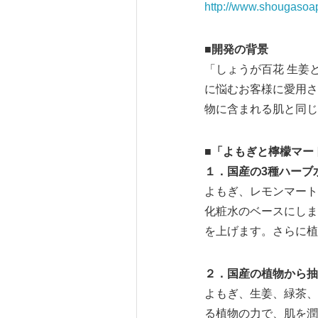
http://www.shougasoap
■開発の背景
「しょうが百花 生姜
に悩むお客様に愛用さ
物に含まれる肌と同じ
■「よもぎと檸檬マー
１．国産の3種ハーブ
よもぎ、レモンマート
化粧水のベースにしま
を上げます。さらに植
２．国産の植物から抽
よもぎ、生姜、緑茶、
る植物の力で、肌を潤