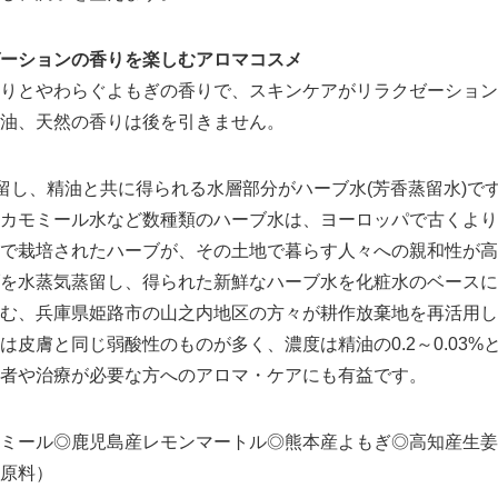
ーションの香りを楽しむアロマコスメ
りとやわらぐよもぎの香りで、スキンケアがリラクゼーション
油、天然の香りは後を引きません。
蒸留し、精油と共に得られる水層部分がハーブ水(芳香蒸留水)で
カモミール水など数種類のハーブ水は、ヨーロッパで古くより
で栽培されたハーブが、その土地で暮らす人々への親和性が高
を水蒸気蒸留し、得られた新鮮なハーブ水を化粧水のベースに
む、兵庫県姫路市の山之内地区の方々が耕作放棄地を再活用し
Japanese
は皮膚と同じ弱酸性のものが多く、濃度は精油の0.2～0.03%
者や治療が必要な方へのアロマ・ケアにも有益です。
ミール◎鹿児島産レモンマートル◎熊本産よもぎ◎高知産生姜
原料）