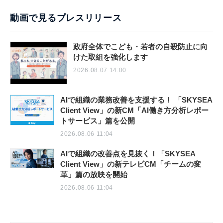
動画で見るプレスリリース
政府全体でこども・若者の自殺防止に向
けた取組を強化します
2026.08.07 14:00
AIで組織の業務改善を支援する！ 「SKYSEA
Client View」の新CM「AI働き方分析レポー
トサービス」篇を公開
2026.08.06 11:04
AIで組織の改善点を見抜く！「SKYSEA
Client View」の新テレビCM「チームの変
革」篇の放映を開始
2026.08.06 11:04