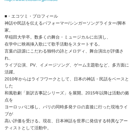
■・エコツミ・プロフィール
神話や民話を伝えるパフォーマー/シンガーソングライター/脚本
家。
早稲田大学卒。数多くの舞台・ミュージカルに出演し、
在学中に映画挿入歌にて歌手活動をスタートする。
言葉の語源にこだわる独特の詩とメロディ、舞台演出が評価さ
れ、
ライブ公演、PV、イメージソング、ゲーム主題歌など、多方面に
活躍。
2010年からはライフワークとして、日本の神話・民話をベースと
した
和風歌劇「新訳古事記シリーズ」を展開。2015年以降は活動の拠
点を
ヨーロッパに移し、パリの同時多発テロの直後に行った現地ライ
ブが
高い評価を受ける。現在、日本神話を世界に発信する特異なアー
ティストとして活動中。