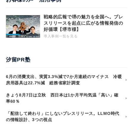
戦略的広報で堺の魅力を全国へ。プレ
スリリースを起点に広がる情報発信の
好循環【堺市様】
導入事例一覧を見る
汐留PR塾
6月の消費支出、実質3.3%減で7か月連続のマイナス 冷暖
房用器具は22.7%減 総務省家計調査
きょう8月7日は立秋 西日本は1か月平均気温「高い」確
率60％
「配信して終わり」にしないプレスリリース。LLMO時代
の情報設計、3つの視点