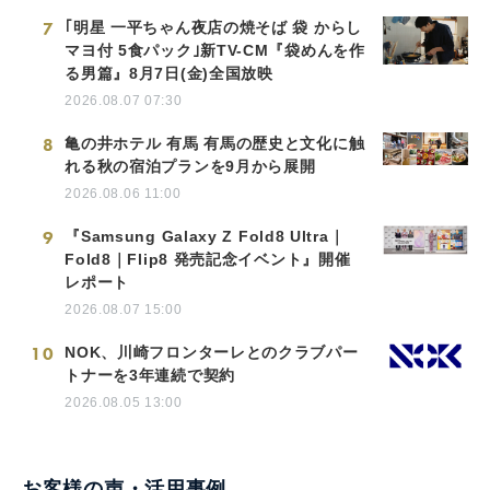
7
｢明星 一平ちゃん夜店の焼そば 袋 からし
マヨ付 5食パック｣新TV-CM『袋めんを作
る男篇』8月7日(金)全国放映
2026.08.07 07:30
8
亀の井ホテル 有馬 有馬の歴史と文化に触
れる秋の宿泊プランを9月から展開
2026.08.06 11:00
9
『Samsung Galaxy Z Fold8 Ultra｜
Fold8｜Flip8 発売記念イベント』開催
レポート
2026.08.07 15:00
10
NOK、川崎フロンターレとのクラブパー
トナーを3年連続で契約
2026.08.05 13:00
お客様の声・活用事例