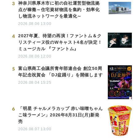
3
神奈川県厚木市に初の自社運営型物流拠
点が稼働～住宅資材物流を集約・効率化
し物流ネットワークを最適化～
2026.08.06 13:00
4
2027年夏、待望の再演！ファントム＆ク
リスティーヌ役のWキャスト4名が決定！
ミュージカル 『ファントム』
2026.08.06 12:00
5
富山県商工会議所青年部連合会 創立50周
年記念祝賀会 「DJ盆踊り」を開催します
2026.08.04 15:25
6
「明星 チャルメラカップ 赤い味噌ちゃん
こ味ラーメン」2026年8月31日(月)新発
売
2026.08.07 13:00