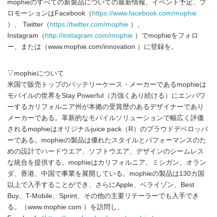
mophieのすべての新製品についての最新情報、イベント予定、プ
ロモーションはFacebook（
https://www.facebook.com/mophie
）、 Twitter（
https://twitter.com/mophie
）、
Instagram（
http://instagram.com/mophie
）でmophieをフォロ
ー、または（www.mophie.com/innovation ）に登録を。
▽mophieについて
米国で販売トップのバッテリーケース・メーカーであるmophieは
モバイルの世界をStay Powerful（力強くあり続ける）にエンパワ
ーするカリフォルニア州が本拠の受賞歴のあるデザイナーであり
メーカーである。革新的なモバイルソリューションで幅広く評価
されるmophieはオリジナルjuice pack（R）のプラウドデベロッパ
ーである。mophieの製品は優れたスタイルとパフォーマンスのた
めの設計でハードウエア、ソフトウエア、デザインのシームレス
な統合を提供する。mophieはカリフォルニア、ミシガン、オラン
ダ、香港、中国で事業を展開している。mophieの製品は130カ国
以上で入手することができ、さらにApple、ベライゾン、Best
Buy、T-Mobile、Sprint、その他の主要リテーラーでも入手でき
る。（www.mophie.com ）を訪問し、