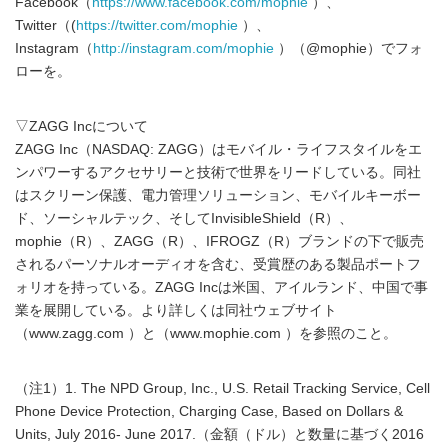
Facebook（
https://www.facebook.com/mophie
）、
Twitter（(
https://twitter.com/mophie
）、
Instagram（
http://instagram.com/mophie
）（@mophie）でフォ
ローを。
▽ZAGG Incについて
ZAGG Inc（NASDAQ: ZAGG）はモバイル・ライフスタイルをエ
ンパワーするアクセサリーと技術で世界をリードしている。同社
はスクリーン保護、電力管理ソリューション、モバイルキーボー
ド、ソーシャルテック、そしてInvisibleShield（R）、
mophie（R）、ZAGG（R）、IFROGZ（R）ブランドの下で販売
されるパーソナルオーディオを含む、受賞歴のある製品ポートフ
ォリオを持っている。ZAGG Incは米国、アイルランド、中国で事
業を展開している。より詳しくは同社ウェブサイト
（www.zagg.com ）と（www.mophie.com ）を参照のこと。
（注1）1. The NPD Group, Inc., U.S. Retail Tracking Service, Cell
Phone Device Protection, Charging Case, Based on Dollars &
Units, July 2016- June 2017.（金額（ドル）と数量に基づく2016