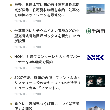
4
神奈川県厚木市に初の自社運営型物流拠
点が稼働～住宅資材物流を集約・効率化
し物流ネットワークを最適化～
2026.08.06 13:00
5
千葉市内にリチウムイオン電池などの小
型充電式電池回収ボックスを新たに15カ
所設置
2026.08.05 16:00
6
NOK、川崎フロンターレとのクラブパー
トナーを3年連続で契約
2026.08.05 13:00
7
2027年夏、待望の再演！ファントム＆ク
リスティーヌ役のWキャスト4名が決定！
ミュージカル 『ファントム』
2026.08.06 12:00
8
新たに、茨城県つくば市に「つくば営業
所」を開設