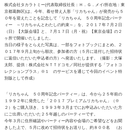
株式会社タカラトミー(代表取締役社長：Ｈ．Ｇ．メイ/所在地：東
京都葛飾区)は、今年、着せ替え人形「リカちゃん」が発売から５
０年を迎えたことを記念して「リカちゃん ５０周年記念パーテ
ィー ～リカちゃんとわたしの約束～」を、２０１７年７月２日
（日）【大阪会場】と、７月１７日（月・祝）【東京会場】の２
ヶ所で開催いたしました。
当日の様子をとらえた写真は、一部をフォトブックにまとめ、２
０１７年９月上旬から順次、参加者の方（５月に送付した招待状
に返信いただいた申込者の方）へ発送いたします。（撮影：大塚
太郎、提供：株式会社ＮＴＴドコモ／同社が提供する「フォトコ
レクションプラス」※１ のサービスを通じて今回のイベント特
別版として作成）
「リカちゃん ５０周年記念パーティー」は、今から２５年前の
１９９２年に発売した「２０１７ プレミアムリカちゃん」（※
２）をご購入頂き、１９９３年３月までにお申込みいただいた方
にご出席いただいた２５年越しのパーティーです。
今年３月に住所確認やパーティー内容や会場のご希望などをお聞
きした上で、５月に改めて招待状をお送りし、約８００名 （お