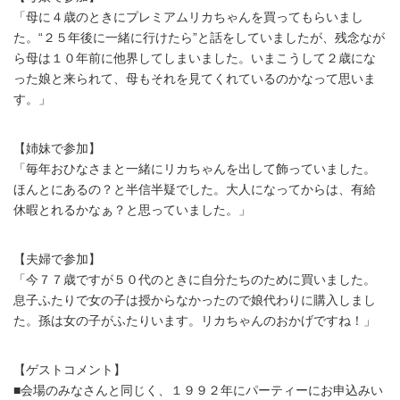
「母に４歳のときにプレミアムリカちゃんを買ってもらいまし
た。“２５年後に一緒に行けたら”と話をしていましたが、残念なが
ら母は１０年前に他界してしまいました。いまこうして２歳にな
った娘と来られて、母もそれを見てくれているのかなって思いま
す。」
【姉妹で参加】
「毎年おひなさまと一緒にリカちゃんを出して飾っていました。
ほんとにあるの？と半信半疑でした。大人になってからは、有給
休暇とれるかなぁ？と思っていました。」
【夫婦で参加】
「今７７歳ですが５０代のときに自分たちのために買いました。
息子ふたりで女の子は授からなかったので娘代わりに購入しまし
た。孫は女の子がふたりいます。リカちゃんのおかげですね！」
【ゲストコメント】
■会場のみなさんと同じく、１９９２年にパーティーにお申込みい