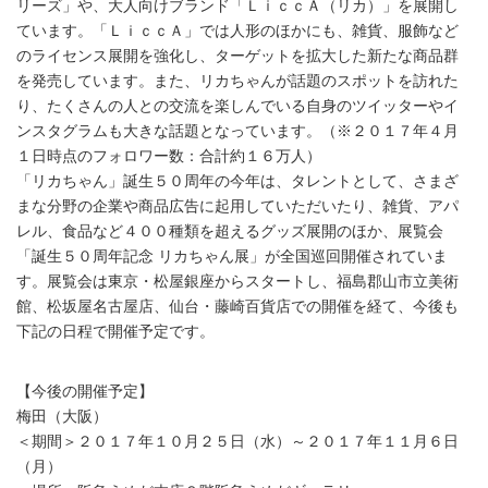
リーズ」や、大人向けブランド「ＬｉｃｃＡ（リカ）」を展開し
ています。「ＬｉｃｃＡ」では人形のほかにも、雑貨、服飾など
のライセンス展開を強化し、ターゲットを拡大した新たな商品群
を発売しています。また、リカちゃんが話題のスポットを訪れた
り、たくさんの人との交流を楽しんでいる自身のツイッターやイ
ンスタグラムも大きな話題となっています。（※２０１７年４月
１日時点のフォロワー数：合計約１６万人）
「リカちゃん」誕生５０周年の今年は、タレントとして、さまざ
まな分野の企業や商品広告に起用していただいたり、雑貨、アパ
レル、食品など４００種類を超えるグッズ展開のほか、展覧会
「誕生５０周年記念 リカちゃん展」が全国巡回開催されていま
す。展覧会は東京・松屋銀座からスタートし、福島郡山市立美術
館、松坂屋名古屋店、仙台・藤崎百貨店での開催を経て、今後も
下記の日程で開催予定です。
【今後の開催予定】
梅田（大阪）
＜期間＞２０１７年１０月２５日（水）～２０１７年１１月６日
（月）