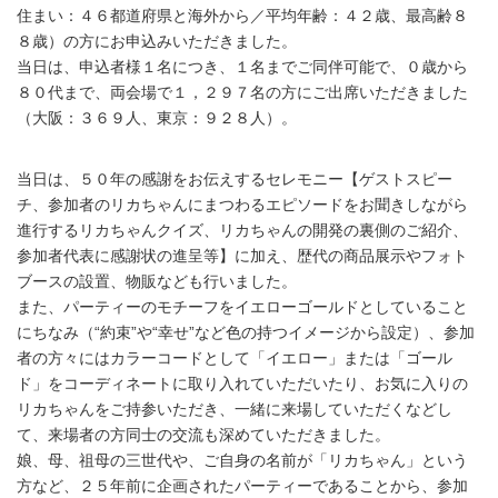
住まい：４６都道府県と海外から／平均年齢：４２歳、最高齢８
８歳）の方にお申込みいただきました。
当日は、申込者様１名につき、１名までご同伴可能で、０歳から
８０代まで、両会場で１，２９７名の方にご出席いただきました
（大阪：３６９人、東京：９２８人）。
当日は、５０年の感謝をお伝えするセレモニー【ゲストスピー
チ、参加者のリカちゃんにまつわるエピソードをお聞きしながら
進行するリカちゃんクイズ、リカちゃんの開発の裏側のご紹介、
参加者代表に感謝状の進呈等】に加え、歴代の商品展示やフォト
ブースの設置、物販なども行いました。
また、パーティーのモチーフをイエローゴールドとしていること
にちなみ（“約束”や“幸せ”など色の持つイメージから設定）、参加
者の方々にはカラーコードとして「イエロー」または「ゴール
ド」をコーディネートに取り入れていただいたり、お気に入りの
リカちゃんをご持参いただき、一緒に来場していただくなどし
て、来場者の方同士の交流も深めていただきました。
娘、母、祖母の三世代や、ご自身の名前が「リカちゃん」という
方など、２５年前に企画されたパーティーであることから、参加