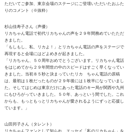
ただいてご参加、東京会場のステージにご登壇いただいたおふた
りのコメント（※抜粋）
杉山佳寿子さん（声優）
リカちゃん電話で初代リカちゃんの声を２９年間務めていたただ
きました。
「もしもし、私、リカよ！」とリカちゃん電話の声をステージで
再現すると会場にはどよめきが起きました。
「リカちゃん、５０周年おめでとうございます。リカちゃん電話
をはじめてから２９年間世の中のスピードはすごく早くなってい
きました。当初８５秒と決まっていたリカ ちゃん電話の原稿
は、最初は１枚だったものが２９年後には１枚半になっていまし
た。そしてはじめは東京だけにあった電話のキー局が関西や九州
にもひろがっていきました。５０年、あっという間でした。これ
からも、もっともっとリカちゃんが愛されるようにずっと応援し
ています。」
山田邦子さん（タレント）
リカちゃんファンとして知られ、エッセイ「私のリカちゃん」を