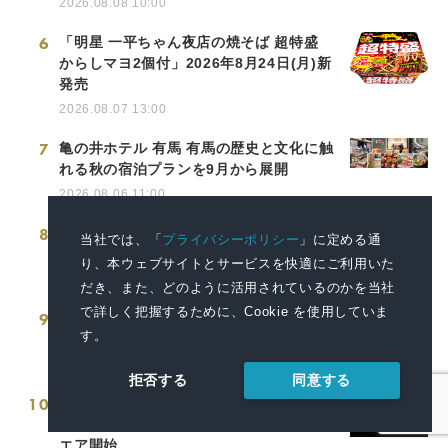
2026.08.08 10:00
6
「明星 一平ちゃん夜店の焼そば 超特盛
からしマヨ2個付」2026年8月24日(月)新
発売
2026.08.07 13:00
7
亀の井ホテル 有馬 有馬の歴史と文化に触
れる秋の宿泊プランを9月から展開
2026.08.06 11:00
8
中国と米国の経済界が関係を強化し、サ
当社では、「
プライバシーポリシー
」に定める通
プライチェーン協力の新たな機会を模索
り、本ウェブサイトとサービスを快適にご利用いた
2026.08.07 10:00
だき、また、どのように活用されているのかを当社
で詳しく把握するために、Cookie を使用していま
9
ISHCMCの2026年卒業生、2人がIBで満
す。
点、学年平均34.5点
2026.08.06 15:40
同意する
拒否する
10
『UQUEEN』シリーズ新TVCM「隣国の
王子」篇 2026年7月1日（水）からオン
エア開始