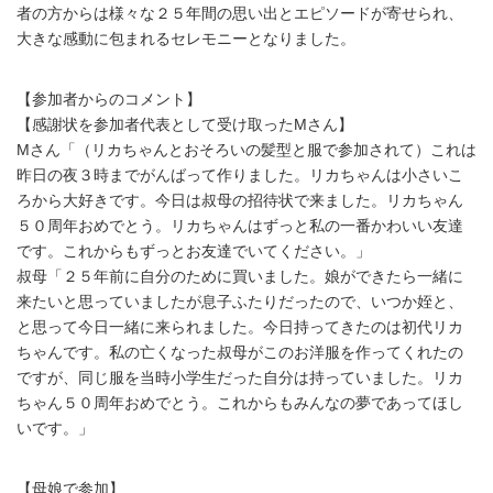
者の方からは様々な２５年間の思い出とエピソードが寄せられ、
大きな感動に包まれるセレモニーとなりました。
【参加者からのコメント】
【感謝状を参加者代表として受け取ったMさん】
Mさん「（リカちゃんとおそろいの髪型と服で参加されて）これは
昨日の夜３時までがんばって作りました。リカちゃんは小さいこ
ろから大好きです。今日は叔母の招待状で来ました。リカちゃん
５０周年おめでとう。リカちゃんはずっと私の一番かわいい友達
です。これからもずっとお友達でいてください。」
叔母「２５年前に自分のために買いました。娘ができたら一緒に
来たいと思っていましたが息子ふたりだったので、いつか姪と、
と思って今日一緒に来られました。今日持ってきたのは初代リカ
ちゃんです。私の亡くなった叔母がこのお洋服を作ってくれたの
ですが、同じ服を当時小学生だった自分は持っていました。リカ
ちゃん５０周年おめでとう。これからもみんなの夢であってほし
いです。」
【母娘で参加】