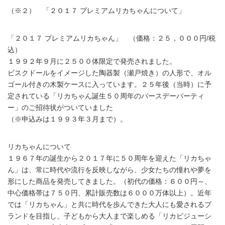
（※２） 「２０１７ プレミアムリカちゃんについて」
「２０１７ プレミアムリカちゃん」 （価格：２５，０００円/税
込）
１９９２年９月に２５００体限定で発売されました。
ビスクドールをイメージした陶器製（瀬戸焼き）の人形で、オル
ゴール付きの木製ケースに入っています。２５年後（当時）に予
定されている「リカちゃん誕生５０周年のバースデーパーティ
ー」のご招待状がついていました
（※申込みは１９９３年３月まで）。
リカちゃんについて
１９６７年の誕生から２０１７年に５０周年を迎えた「リカちゃ
ん」は、常に時代や流行を反映しながら、少女たちの憧れや夢を
形にした商品を発売してきました。（初代の価格：６００円～、
中心価格帯は７５０円、累計販売数は６０００万体以上）。近年
では「リカちゃん」と共に時代を歩んできた大人にも愛されるブ
ランドを目指し、子どもから大人まで楽しめる「リカビジューシ