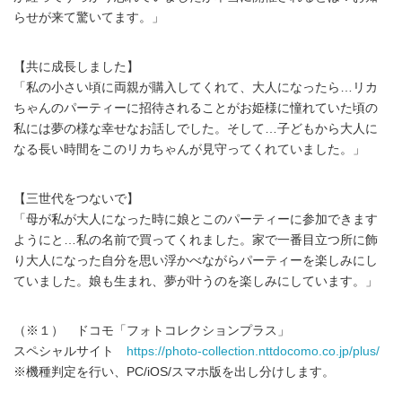
らせが来て驚いてます。」
【共に成長しました】
「私の小さい頃に両親が購入してくれて、大人になったら…リカ
ちゃんのパーティーに招待されることがお姫様に憧れていた頃の
私には夢の様な幸せなお話しでした。そして…子どもから大人に
なる長い時間をこのリカちゃんが見守ってくれていました。」
【三世代をつないで】
「母が私が大人になった時に娘とこのパーティーに参加できます
ようにと…私の名前で買ってくれました。家で一番目立つ所に飾
り大人になった自分を思い浮かべながらパーティーを楽しみにし
ていました。娘も生まれ、夢が叶うのを楽しみにしています。」
（※１） ドコモ「フォトコレクションプラス」
スペシャルサイト
https://photo-collection.nttdocomo.co.jp/plus/
※機種判定を行い、PC/iOS/スマホ版を出し分けします。