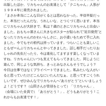
出版したほか、リカちゃんのお友達として「クニちゃん」人形が
１９９４年に発売されました。
「まさか本当にこんな日がくるとは思わなかった。半信半疑だっ
た。本当だったんだな、うれしいな、とつくづく思います。本当
にリカちゃんが大好きで、私は７歳のときにリカちゃんと出会い
ました。おもちゃ屋さんに大きなポスターが貼られて“近日発売”と
なったリカちゃんのかわいらしさに、お小遣いをためて手に入れ
ました。今でもその初代は持っています。つらいことも楽しいこ
ともぜーんぶリカちゃんとやってきました。話し相手だったりお
しゃれの先生だったり。今は進化してますます楽しくなっていま
すね。リカちゃんにいつも支えてもらってきました。同じように
遊んで、同じような気持ち、きっとみなさんもそうでしょう？
今日は仕事ではなくプライベートできました。私みたいな人がい
ると思っていたけどこんなにいたんだなぁ、と思ってすごくうれ
しいです。ぜひみんなでリカちゃんへ“ありがとう”といいましょう
よ！どうです？（山田さんが音頭をとって）「リカちゃん」、
（会場にいた全員で）「ありがとう！」。どうもありがとう！こ
れからもお友達です！」