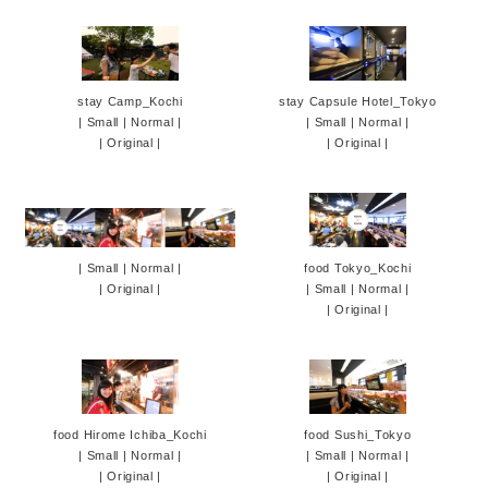
stay Camp_Kochi
stay Capsule Hotel_Tokyo
|
Small
|
Normal
|
|
Small
|
Normal
|
|
Original
|
|
Original
|
|
Small
|
Normal
|
food Tokyo_Kochi
|
Original
|
|
Small
|
Normal
|
|
Original
|
food Hirome Ichiba_Kochi
food Sushi_Tokyo
|
Small
|
Normal
|
|
Small
|
Normal
|
|
Original
|
|
Original
|