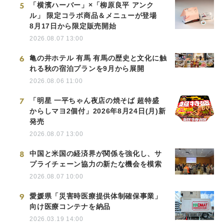
5
「横濱ハーバー」×「柳原良平 アンク
ル」 限定コラボ商品＆メニューが登場
8月17日から限定販売開始
2026.08.07 13:00
6
亀の井ホテル 有馬 有馬の歴史と文化に触
れる秋の宿泊プランを9月から展開
2026.08.06 11:00
7
「明星 一平ちゃん夜店の焼そば 超特盛
からしマヨ2個付」2026年8月24日(月)新
発売
2026.08.07 13:00
8
中国と米国の経済界が関係を強化し、サ
プライチェーン協力の新たな機会を模索
2026.08.07 10:00
9
愛媛県「災害時医療提供体制確保事業」
向け医療コンテナを納品
2026.03.19 14:00