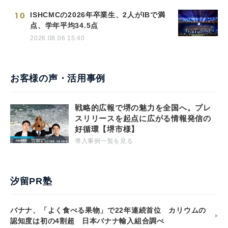
10
ISHCMCの2026年卒業生、2人がIBで満
点、学年平均34.5点
2026.08.06 15:40
お客様の声・活用事例
戦略的広報で堺の魅力を全国へ。プレ
スリリースを起点に広がる情報発信の
好循環【堺市様】
導入事例一覧を見る
汐留PR塾
バナナ、「よく食べる果物」で22年連続首位 カリウムの
認知度は初の4割超 日本バナナ輸入組合調べ