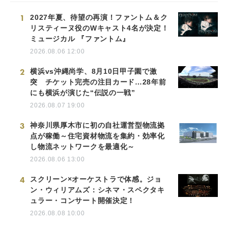
1
2027年夏、待望の再演！ファントム＆ク
リスティーヌ役のWキャスト4名が決定！
ミュージカル 『ファントム』
2026.08.06 12:00
2
横浜vs沖縄尚学、8月10日甲子園で激
突 チケット完売の注目カード…28年前
にも横浜が演じた“伝説の一戦”
2026.08.07 19:00
3
神奈川県厚木市に初の自社運営型物流拠
点が稼働～住宅資材物流を集約・効率化
し物流ネットワークを最適化～
2026.08.06 13:00
4
スクリーン×オーケストラで体感。ジョ
ン・ウィリアムズ：シネマ・スペクタキ
ュラー・コンサート開催決定！
2026.08.08 10:00