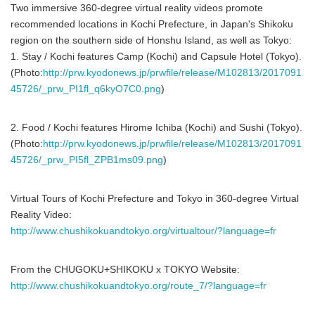
Two immersive 360-degree virtual reality videos promote
recommended locations in Kochi Prefecture, in Japan's Shikoku
region on the southern side of Honshu Island, as well as Tokyo:
1. Stay / Kochi features Camp (Kochi) and Capsule Hotel (Tokyo).
(Photo:
http://prw.kyodonews.jp/prwfile/release/M102813/2017091
45726/_prw_PI1fl_q6kyO7C0.png
)
2. Food / Kochi features Hirome Ichiba (Kochi) and Sushi (Tokyo).
(Photo:
http://prw.kyodonews.jp/prwfile/release/M102813/2017091
45726/_prw_PI5fl_ZPB1ms09.png
)
Virtual Tours of Kochi Prefecture and Tokyo in 360-degree Virtual
Reality Video:
http://www.chushikokuandtokyo.org/virtualtour/?language=fr
From the CHUGOKU+SHIKOKU x TOKYO Website:
http://www.chushikokuandtokyo.org/route_7/?language=fr