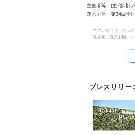
主催者等 [主 催 者]
運営主体 第34回全
本プレスリリースは発
発表元に直接お願いい
プレスリリー