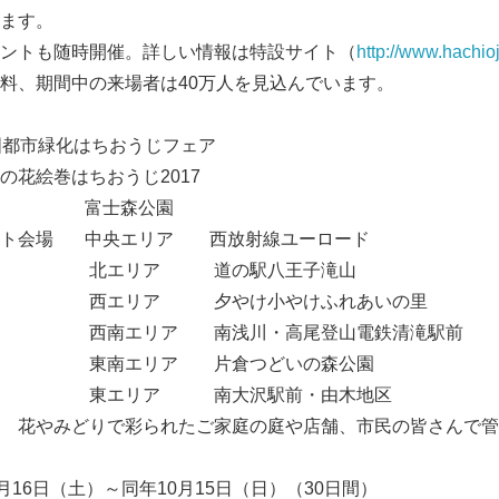
ます。
ントも随時開催。詳しい情報は特設サイト（
http://www.hachioj
料、期間中の来場者は40万人を見込んでいます。
国都市緑化はちおうじフェア
花絵巻はちおうじ2017
会場 富士森公園
 中央エリア 西放射線ユーロード
 道の駅八王子滝山
夕やけ小やけふれあいの里
 南浅川・高尾登山電鉄清滝駅前
ア 片倉つどいの森公園
 南大沢駅前・由木地区
みどりで彩られたご家庭の庭や店舗、市民の皆さんで管
月16日（土）～同年10月15日（日）（30日間）