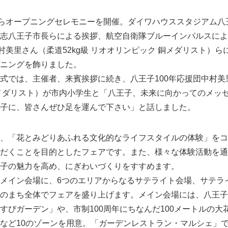
らオープニングセレモニーを開催。ダイワハウススタジアム八
志八王子市長らによる挨拶、航空自衛隊ブルーインパルスによ
中村美里さん（柔道52kg級 リオオリンピック 銅メダリスト）
ニングを飾りました。
では、主催者、来賓挨拶に続き、八王子100年応援団中村美里
メダリスト）が市内小学生と「八王子、未来に向かってのメッ
子に、皆さんぜひ足を運んで下さい」と話しました。
、「花とみどりあふれる文化的なライフスタイルの体験」をコ
だくことを目的としたフェアです。また、様々な体験活動を通
子の魅力を高め、にぎわいづくりをすすめます。
メイン会場に、6つのエリアからなるサテライト会場、サテラ
のまち全体でフェアを盛り上げます。メイン会場には、八王子
すびガーデン」や、市制100周年にちなんだ100メートルの大花
など10のゾーンを用意。「ガーデンレストラン・マルシェ」