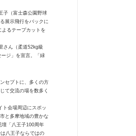
王子（富士森公園野球
る展示飛行をバックに
らによるテープカットを
さん（柔道52kg級
セージ」を宣言。「緑
ンセプトに、多くの方
じて交流の場を数多く
イト会場周辺にスポッ
市と多摩地域の豊かな
壇「八王子100周年
では八王子ならではの