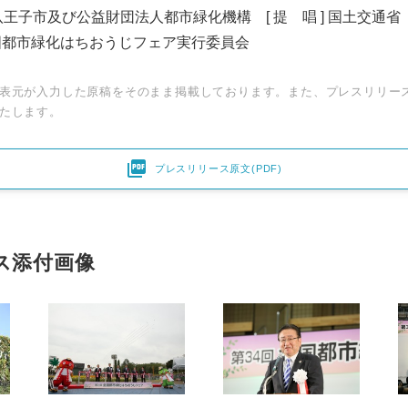
 八王子市及び公益財団法人都市緑化機構 [ 提 唱 ] 国土交通省
国都市緑化はちおうじフェア実行委員会
表元が入力した原稿をそのまま掲載しております。また、プレスリリー
たします。

プレスリリース原文(PDF)
ス添付画像
Japanese