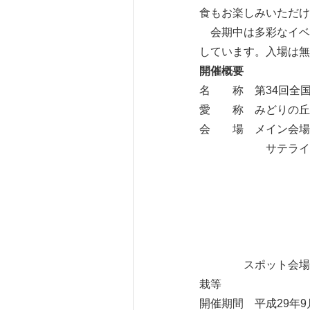
食もお楽しみいただけ
会期中は多彩なイベ
しています。入場は無
開催概要
名 称 第34回全
愛 称 みどりの丘の
会 場 メイン
サテライト会場
北エリア
西エリア 
西南エリア
東南エリ
東エリア
スポット会場 花や
栽等
開催期間 平成29年9