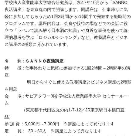
学校法人産業能率大学総合研究所は、2017年10月から「SANNO
夜活講座」を東京丸の内で開講します。同講座は、仕事帰りに気
軽に参加してもらうため1回2時間から2時間半で完結する短時間の
プログラムです。講座内容は、会食や接待の場などでの会話に役
立つ「ラベルで読み解く日本酒の知識」や身近な事例を使って論
理的思考を学ぶ「ロジカルシンキング」など、教養講座とビジネ
ス講座の2種類に分かれています。
名 称 :
ＳＡＮＮＯ夜活講座
特 徴 : 仕事終わりに気軽に参加できる1回2時間～2時間半の講
座
明日からすぐに使える教養講座とビジネス講座の2種類
を用意
会 場 : サピアタワー9階 学校法人産業能率大学 セミナールー
ム
（東京都千代田区丸の内1-7-12／JR東京駅日本橋口直
結）
参 加 費 : 5,000円～7,000円 ※講座によって異なります
定 員 : 30～60人 ※講座によって異なります