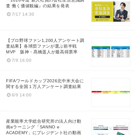
『2026年度 新入社員の会社生活意識調
査 働く価値観編』の結果を発表
7/17 14:30
【プロ野球ファン1,200人アンケート調
査結果】各球団ファンが選ぶ前半戦
MVP 阪神・髙橋遥人が最高得票率
7/9 16:00
FIFAワールドカップ2026北中米大会に
関する全国１万人アンケート調査結果
6/9 14:00
産業能率大学総合研究所の法人向け動
画eラーニング「SANNO e
ACADEMY」にプレジデント社の動画