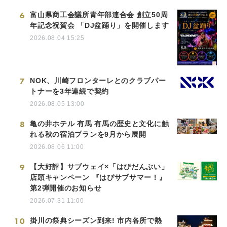
6
富山県商工会議所青年部連合会 創立50周
年記念祝賀会 「DJ盆踊り」を開催します
2026.08.04 15:25
7
NOK、川崎フロンターレとのクラブパー
トナーを3年連続で契約
2026.08.05 13:00
8
亀の井ホテル 有馬 有馬の歴史と文化に触
れる秋の宿泊プランを9月から展開
2026.08.06 11:00
9
【大好評】サブウェイ×「はぴだんぶい」
店頭キャンペーン 『はぴサブサマー！』
第2弾開催のお知らせ
2026.07.31 11:00
10
掛川の祭典シーズン到来! 市内各所で熱