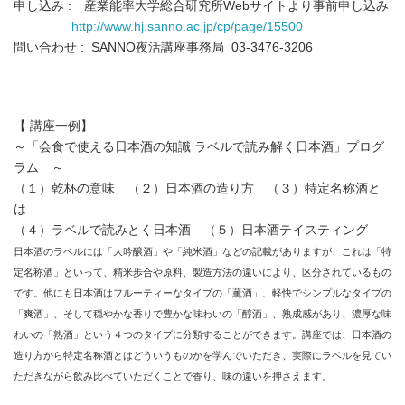
申し込み : 産業能率大学総合研究所Webサイトより事前申し込み
http://www.hj.sanno.ac.jp/cp/page/15500
問い合わせ : SANNO夜活講座事務局 03-3476-3206
【 講座一例】
～「会食で使える日本酒の知識 ラベルで読み解く日本酒」プログ
ラム ～
（１）乾杯の意味 （２）日本酒の造り方 （３）特定名称酒と
は
（４）ラベルで読みとく日本酒 （５）日本酒テイスティング
日本酒のラベルには「大吟醸酒」や「純米酒」などの記載がありますが、これは「特
定名称酒」といって、精米歩合や原料、製造方法の違いにより、区分されているもの
です。他にも日本酒はフルーティーなタイプの「薫酒」、軽快でシンプルなタイプの
「爽酒」、そして穏やかな香りで豊かな味わいの「醇酒」、熟成感があり、濃厚な味
わいの「熟酒」という４つのタイプに分類することができます。講座では、日本酒の
造り方から特定名称酒とはどういうものかを学んでいただき、実際にラベルを見てい
ただきながら飲み比べていただくことで香り、味の違いを押さえます。