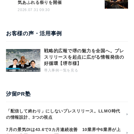
気あふれる祭りを開催
2026.07.31 09:30
お客様の声・活用事例
戦略的広報で堺の魅力を全国へ。プレ
スリリースを起点に広がる情報発信の
好循環【堺市様】
導入事例一覧を見る
汐留PR塾
「配信して終わり」にしないプレスリリース。LLMO時代
の情報設計、3つの視点
7月の景気DIは43.6で3カ月連続改善 10業界中6業界が上