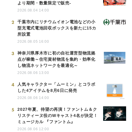
より期間・数量限定で販売-
2026.08.04 14:00
2
千葉市内にリチウムイオン電池などの小
型充電式電池回収ボックスを新たに15カ
所設置
2026.08.05 16:00
3
神奈川県厚木市に初の自社運営型物流拠
点が稼働～住宅資材物流を集約・効率化
し物流ネットワークを最適化～
2026.08.06 13:00
4
人気キャラクター「ムーミン」とコラボ
した4アイテムを8月6日に発売
2026.08.06 14:00
5
2027年夏、待望の再演！ファントム＆ク
リスティーヌ役のWキャスト4名が決定！
ミュージカル 『ファントム』
2026.08.06 12:00