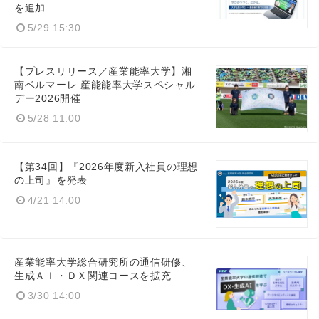
を追加
5/29 15:30
【プレスリリース／産業能率大学】湘
南ベルマーレ 産能能率大学スペシャル
デー2026開催
5/28 11:00
【第34回】『2026年度新入社員の理想
Japanese
の上司』を発表
4/21 14:00
English
産業能率大学総合研究所の通信研修、
生成ＡＩ・ＤＸ関連コースを拡充
3/30 14:00