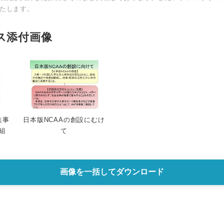
たします。
ス添付画像
進事
日本版NCAAの創設にむけ
組
て
画像を一括してダウンロード