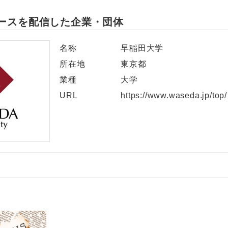
English
ースを配信した企業・団体
名称
早稲田大学
所在地
東京都
業種
大学
URL
https://www.waseda.jp/top/