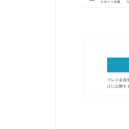
スポーツ全般
、
プレス会員
けに公開す