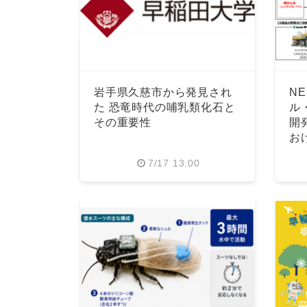
岩手県久慈市から発見され
N
た 恐竜時代の哺乳類化石と
ル
その重要性
開
お
7/17 13:00