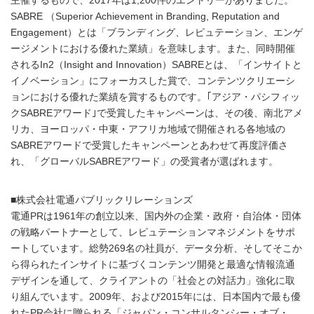
主催するもので、2017年は1,200件のエントリーがありました。
SABRE （Superior Achievement in Branding, Reputation and
Engagement）とは「ブランディング、レピュテーション、エンゲ
ージメントにおける優れた業績」を意味します。また、同時開催
されるIn2（Insight and Innovation）SABREとは、「インサイトと
イノベーション」にフォーカスした賞で、コンテンツクリエーシ
ョンにおける優れた業績を賞するものです。｢アジア・パシフィッ
クSABREアワード｣で受賞したキャンペーンは、その後、南北アメ
リカ、ヨーロッパ・中東・アフリカ地域で開催される各地域の
SABREアワードで受賞したキャンペーンとあわせて再度評価さ
れ、「グローバルSABREアワード」の受賞者が選ばれます。
■株式会社電通パブリックリレーションズ
電通PRは1961年の創立以来、国内外の企業・政府・自治体・団体
の戦略パートナーとして、レピュテーションマネジメントをサポ
ートしています。総勢269名の社員が、データ分析、そしてそこか
ら得られたインサイトに基づくコンテンツ開発と最適な情報流通
デザインを通して、クライアントの「社会との対話力」強化に取
り組んでいます。2009年、および2015年には、日本国内で最も優
れたPR会社に贈られる「ジャパン・コンサルタンシー・オブ・