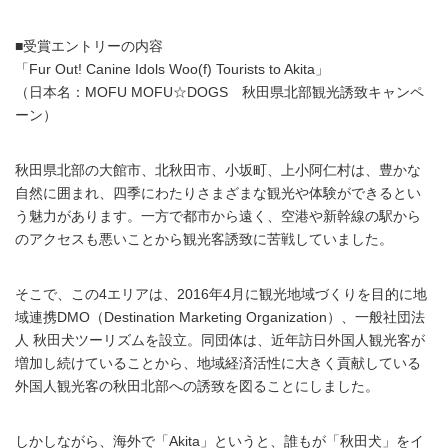
■受賞エントリーの内容
「Fur Out! Canine Idols Woo(f) Tourists to Akita」
（日本名：MOFU MOFU☆DOGS 秋田県北部観光誘致キャンペ
ーン）
秋田県北部の大館市、北秋田市、小坂町、上小阿仁村は、豊かな
自然に囲まれ、四季にわたりさまざまな観光や体験ができるとい
う魅力があります。一方で都市から遠く、空港や新幹線の駅から
のアクセスも悪いことから観光客誘致に苦戦していました。
そこで、この4エリアは、2016年4月に観光地域づくりを目的に地
域連携DMO（Destination Marketing Organization）、一般社団法
人 秋田犬ツーリズムを設立。同団体は、近年訪日外国人観光客が
増加し続けていることから、地域経済活性に大きく貢献している
外国人観光客の秋田北部への誘致を図ることにしました。
しかしながら、海外で「Akita」というと、誰もが「秋田犬」をイ