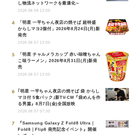
し物流ネットワークを最適化～
2026.08.06 13:00
4
「明星 一平ちゃん夜店の焼そば 超特盛
からしマヨ2個付」2026年8月24日(月)新
発売
2026.08.07 13:00
5
「明星 チャルメラカップ 赤い味噌ちゃん
こ味ラーメン」2026年8月31日(月)新発
売
2026.08.07 13:00
6
｢明星 一平ちゃん夜店の焼そば 袋 からし
マヨ付 5食パック｣新TV-CM『袋めんを作
る男篇』8月7日(金)全国放映
2026.08.07 07:30
7
『Samsung Galaxy Z Fold8 Ultra｜
Fold8｜Flip8 発売記念イベント』開催