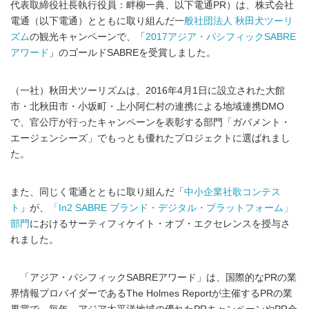
代表取締役社長執行役員：畔柳一典、以下電通PR）は、株式会社
電通（以下電通）とともに取り組んだ一
般社団法人 秋田犬ツーリ
ズム
の観光キャンペーンで、「
2017アジア・パシフィックSABRE
アワード
」のゴールドSABREを受賞しました。
（一社）秋田犬ツーリズムは、2016年4月1日に設立された大館
市・北秋田市・小坂町・上小阿仁村の連携による地域連携DMO
で、官公庁が行ったキャンペーンを表彰する部門「ガバメント・
エージェンシーズ」でもっとも優れたプロジェクトに選ばれまし
た。
また、同じく電通とともに取り組んだ「
中小企業社歌コンテス
ト
」が、
「In2 SABRE ブランド・デジタル・プラットフォーム」
部門
におけるサーティフィケイト・オブ・エクセレンスを授与さ
れました。
「アジア・パシフィックSABREアワード」は、国際的なPRの業
界情報プロバイダーであるThe Holmes Reportが主催するPRの業