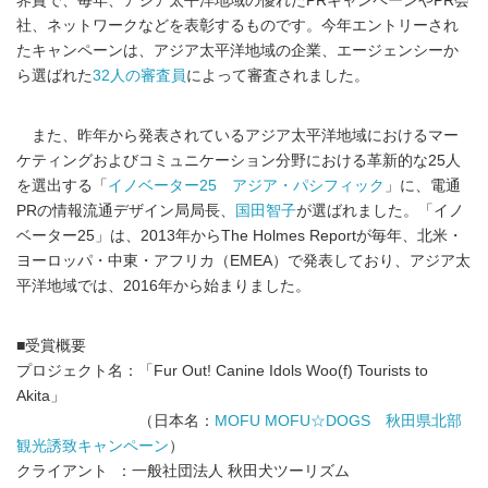
界賞で、毎年、アジア太平洋地域の優れたPRキャンペーンやPR会
社、ネットワークなどを表彰するものです。今年エントリーされ
たキャンペーンは、アジア太平洋地域の企業、エージェンシーか
ら選ばれた
32人の審査員
によって審査されました。
また、昨年から発表されているアジア太平洋地域におけるマー
ケティングおよびコミュニケーション分野における革新的な25人
を選出する「
イノベーター25 アジア・パシフィック
」に、電通
PRの情報流通デザイン局局長、
国田智子
が選ばれました。「イノ
ベーター25」は、2013年からThe Holmes Reportが毎年、北米・
ヨーロッパ・中東・アフリカ（EMEA）で発表しており、アジア太
平洋地域では、2016年から始まりました。
■受賞概要
プロジェクト名：「Fur Out! Canine Idols Woo(f) Tourists to
Akita」
（日本名：
MOFU MOFU☆DOGS 秋田県北部
観光誘致キャンペーン
）
クライアント ：一般社団法人 秋田犬ツーリズム