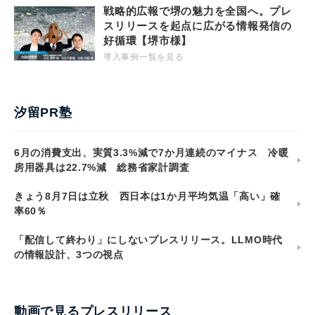
戦略的広報で堺の魅力を全国へ。プレ
スリリースを起点に広がる情報発信の
好循環【堺市様】
導入事例一覧を見る
汐留PR塾
6月の消費支出、実質3.3%減で7か月連続のマイナス 冷暖
房用器具は22.7%減 総務省家計調査
きょう8月7日は立秋 西日本は1か月平均気温「高い」確
率60％
「配信して終わり」にしないプレスリリース。LLMO時代
の情報設計、3つの視点
動画で見るプレスリリース