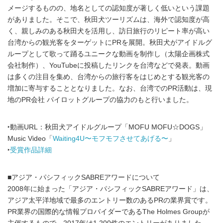
メージするものの、地名としての認知度が著しく低いという課題
がありました。そこで、秋田犬ツーリズムは、海外で認知度が高
く、親しみのある秋田犬を活用し、訪日旅行のリピート率が高い
台湾からの観光客をターゲットにPRを展開。秋田犬がアイドルグ
ループとして歌って踊るユニークな動画を制作し（太陽企画株式
会社制作）、YouTubeに投稿したリンクを台湾などで発表。動画
は多くの注目を集め、台湾からの旅行客をはじめとする観光客の
増加に寄与することとなりました。なお、台湾でのPR活動は、現
地のPR会社 パイロットグループの協力のもと行いました。
‣動画URL：秋田犬アイドルグループ「MOFU MOFU☆DOGS」
Music Video「
Waiting4U〜モフモフさせてあげる〜
」
‣
受賞作品詳細
■アジア・パシフィックSABREアワードについて
2008年に始まった「アジア・パシフィックSABREアワード」は、
アジア太平洋地域で最多のエントリー数のあるPRの業界賞です。
PR業界の国際的な情報プロバイダーであるThe Holmes Groupが