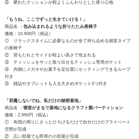
⑤ 硬わたクッションが程よくふんわりとした座り心地
「もうね、ここでずっと生きていける！」
商品名 ：
包み込まれるような折りたたみ座椅子
価格：10,900円（税込）
① リラックスタイムに必要なものが全て持ち込める個室タイプ
の座椅子
② 背もたれとサイドが程よい高さで包まれる
③ ティッシュをサッと取り出せるティッシュ専用ポケット
④ 内側にメガネやお菓子を定位置にセッティングできるループ
付き
⑤ 雑誌やタブレットも入る大きめポケット3つ付き
「邪魔しないでね、私だけの秘密基地」
商品名 ：
寝室がまるで基地になるクラフト製パーティション
価格：2,990円（税込）
① 布団の周りにさっとひろげるだけで自分だけのプライベート
空間が完成
② 広い部屋でも即席の小部屋が完成