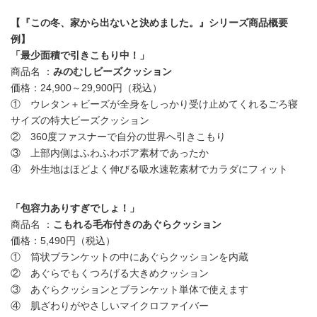
【『この冬、家から出ないと決めました。』シリーズ商品概要
例】
「最少面積で引きこもり中！」
商品名 ：
みのむしビーズクッション
価格：24,900～29,900円（税込）
① ウレタン＋ビーズが全身をしっかり受け止めてくれるごろ寝
サイズの特大ビーズクッション
② 360度ファスナーで自分の世界へ引きこもり
③ 上部内側はふわふわボア素材であったか
④ 外生地はほどよく伸びる吸水速乾素材でカラダにフィット
「包容力ありすぎでしょ！」
商品名 ：
こもれる毛布付きのあぐらクッション
価格：5,490円（税込）
① 筒状ブランケットの中にあぐらクッションを内蔵
② あぐらでもくつろげる大きめクッション
③ あぐらクッションとブランケット単体で使えます
④ 肌ざわりがやさしいマイクロファイバー