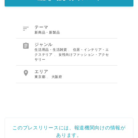

テーマ
新商品・新製品

ジャンル
生活用品・生活雑貨
、
住居・インテリア・エ
クステリア
、
女性向けファッション・アクセ
サリー

エリア
東京都
、
大阪府
このプレスリリースには、報道機関向けの情報が
あります。