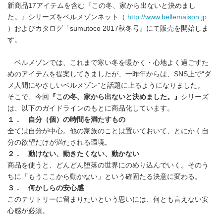
新商品17アイテムを含む『この冬、家から出ないと決めまし
た。』シリーズをベルメゾンネット（
http://www.bellemaison.jp
）およびカタログ「sumutoco 2017秋冬号』にて販売を開始しま
す。
ベルメゾンでは、これまで寒い冬を暖かく・心地よく過ごすた
めのアイテムを提案してきましたが、一昨年からは、SNS上で“ダ
メ人間にやさしいベルメゾン”と話題に上るようになりました。
そこで、今回
『この冬、家から出ないと決めました。』
シリーズ
は、以下のガイドラインのもとに商品化しています。
１． 自分（個）の時間を満たすもの
全ては自分が中心。他の家族のことは置いておいて、とにかく自
分の欲望だけが満たされる環境。
２． 動けない、動きたくない、動かない
商品を使うと、どんどん堕落の世界にのめり込んでいく。そのう
ちに「もうここから動かない」という確固たる決意に変わる。
３． 何かしらの安心感
このテリトリーに留まりたいという思いには、何とも言えない安
心感が必須。