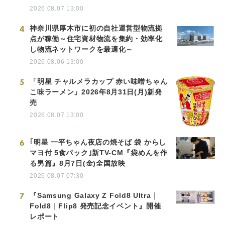
2026.08.07 13:00
4
神奈川県厚木市に初の自社運営型物流拠
点が稼働～住宅資材物流を集約・効率化
し物流ネットワークを最適化～
2026.08.06 13:00
5
「明星 チャルメラカップ 赤い味噌ちゃん
こ味ラーメン」2026年8月31日(月)新発
売
2026.08.07 13:00
6
｢明星 一平ちゃん夜店の焼そば 袋 からし
マヨ付 5食パック｣新TV-CM『袋めんを作
る男篇』8月7日(金)全国放映
2026.08.07 07:30
7
『Samsung Galaxy Z Fold8 Ultra｜
Fold8｜Flip8 発売記念イベント』開催
レポート