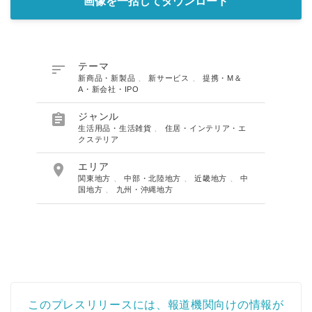
画像を一括してダウンロード

テーマ
新商品・新製品
、
新サービス
、
提携・M＆
A・新会社・IPO

ジャンル
生活用品・生活雑貨
、
住居・インテリア・エ
クステリア

エリア
関東地方
、
中部・北陸地方
、
近畿地方
、
中
国地方
、
九州・沖縄地方
このプレスリリースには、報道機関向けの情報が