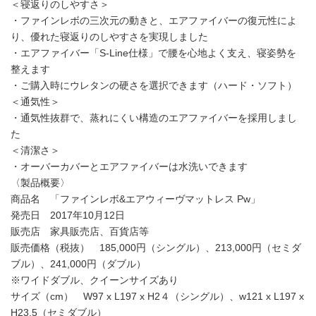
＜寝返りのしやすさ＞
・ファインレボの三次元の動きと、エアファイバーの復元性によ
り、優れた寝返りのしやすさを実現しました
・エアファイバー「S-Line仕様」で腰を心地よく支え、寝姿勢を
整えます
・ご購入時にウレタンの硬さを選択できます（ハード・ソフト）
＜通気性＞
・通気性抜群で、蒸れにくい構造のエアファイバーを採用しまし
た
＜清潔さ＞
・オーバーカバーとエアファイバーは水洗いできます
〈製品概要〉
商品名 「ファインレボ&エアウィーヴマットレス Pw」
発売日 2017年10月12日
販売店 家具販売店、百貨店等
販売価格（税抜） 185,000円（シングル）、213,000円（セミダ
ブル）、241,000円（ダブル）
※ワイドダブル、クイーンサイズあり
サイズ（cm） W97 x L197 x H2４（シングル）、w121 x L197 x
H23.5（セミダブル）