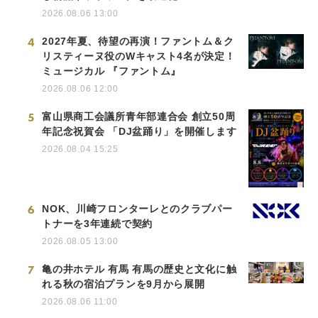
2026.08.06 13:00
4
2027年夏、待望の再演！ファントム＆ク
リスティーヌ役のWキャスト4名が決定！
ミュージカル 『ファントム』
2026.08.06 12:00
5
富山県商工会議所青年部連合会 創立50周
年記念祝賀会 「DJ盆踊り」を開催します
2026.08.04 15:25
6
NOK、川崎フロンターレとのクラブパー
トナーを3年連続で契約
2026.08.05 13:00
7
亀の井ホテル 有馬 有馬の歴史と文化に触
れる秋の宿泊プランを9月から展開
2026.08.06 11:00