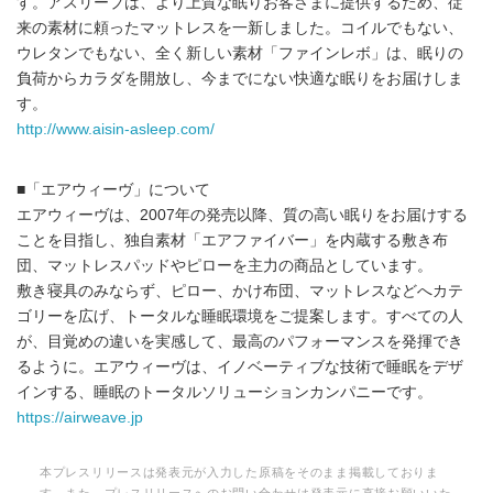
す。アスリープは、より上質な眠りお客さまに提供するため、従
来の素材に頼ったマットレスを一新しました。コイルでもない、
ウレタンでもない、全く新しい素材「ファインレボ」は、眠りの
負荷からカラダを開放し、今までにない快適な眠りをお届けしま
す。
http://www.aisin-asleep.com/
■「エアウィーヴ」について
エアウィーヴは、2007年の発売以降、質の高い眠りをお届けする
ことを目指し、独自素材「エアファイバー」を内蔵する敷き布
団、マットレスパッドやピローを主力の商品としています。
敷き寝具のみならず、ピロー、かけ布団、マットレスなどへカテ
ゴリーを広げ、トータルな睡眠環境をご提案します。すべての人
が、目覚めの違いを実感して、最高のパフォーマンスを発揮でき
るように。エアウィーヴは、イノベーティブな技術で睡眠をデザ
インする、睡眠のトータルソリューションカンパニーです。
https://airweave.jp
本プレスリリースは発表元が入力した原稿をそのまま掲載しておりま