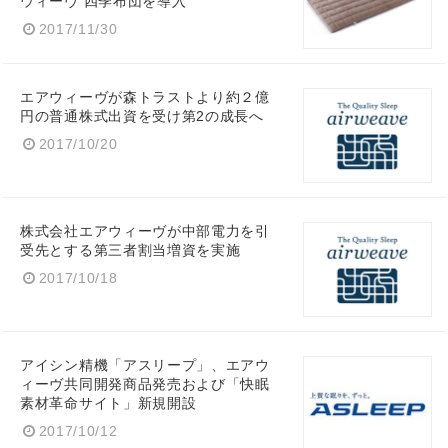
ウィーヴ 四季布団を導入
2017/11/30
エアウィーヴが森トラストより約２億
円の普通株式出資を受け第2の成長へ
2017/10/20
株式会社エアウィーヴが中部電力を引
受先とする第三者割当増資を実施
2017/10/18
Japanese
アイシン精機「アスリープ」、エアウ
ィーヴ共同開発商品発売および「快眠
素材革命サイト」新規開設
2017/10/12