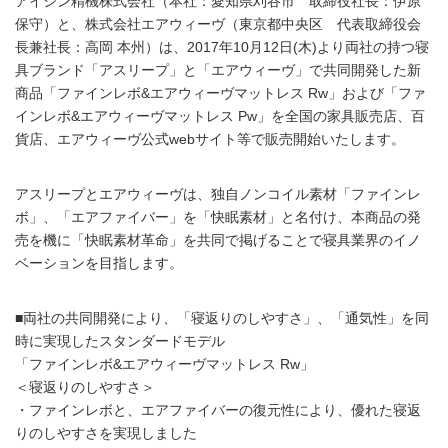
アイシン精機株式会社（本社：愛知県刈谷市 取締役社長：伊原
保守）と、株式会社エアウィーヴ（東京都中央区 代表取締役会
長兼社長：高岡 本州）は、2017年10月12日(木)より両社の持つ寝
具ブランド「アスリープ」と「エアウィーヴ」で共同開発した新
商品「ファインレボ&エアウィーヴマットレス Rw」および「ファ
インレボ&エアウィーヴマットレス Pw」を全国の家具販売店、百
貨店、エアウィーヴ公式webサイト等で販売開始いたします。
アスリープとエアウィーヴは、独自ノンコイル素材「ファインレ
ボ」、「エアファイバー」を「快眠素材」と名付け、本商品の発
売を機に「快眠素材革命」を共同で掲げることで寝具業界のイノ
ベーションを目指します。
■両社の共同開発により、「寝返りのしやすさ」、「通気性」を同
時に実現したスタンダードモデル
「ファインレボ&エアウィーヴマットレス Rw」
＜寝返りのしやすさ＞
・ファインレボと、エアファイバーの復元性により、優れた寝返
りのしやすさを実現しました