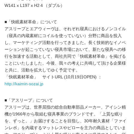
W141 x L197 x H2４（ダブル）
■「快眠素材革命」について
アスリープとエアウィーヴは、それぞれ寝具におけるノンコイル
（寝具の内蔵素材にコイルを使っていない）分野に商品を投入
し、マーケティング活動を行ってきました。長く技術的なイノベ
ーションが起こっていない寝具市場において、新たな寝具への移
行を加速する活動として、両社共同で「快眠素材革命」を掲げる
ことにいたしました。今後、我々の考えに共鳴して頂ける企業様
と共に、活動を拡大してゆく予定です。
「快眠素材革命」 サイトURL (10月19日OPEN) ：
http://kaimin-sozai.jp
■「アスリープ」について
アスリープは、世界屈指の総合自動車部品メーカー、アイシン精
機が1966年から取組む寝具事業のブランドです。「上質な眠り
を、ずっと。」お届けすることを目指し、30年耐久素材「ファイ
ンレボ」を内蔵するマットレスやピローを主力の商品としていま