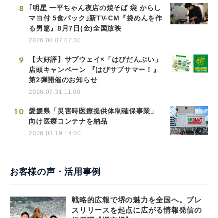
8
｢明星 一平ちゃん夜店の焼そば 袋 からし
マヨ付 5食パック｣新TV-CM『袋めんを作
る男篇』8月7日(金)全国放映
2026.08.07 07:30
9
【大好評】サブウェイ×「はぴだんぶい」
店頭キャンペーン 『はぴサブサマー！』
第2弾開催のお知らせ
2026.07.31 11:00
10
愛媛県「災害時医療提供体制確保事業」
向け医療コンテナを納品
2026.03.19 14:00
お客様の声・活用事例
戦略的広報で堺の魅力を全国へ。プレ
スリリースを起点に広がる情報発信の