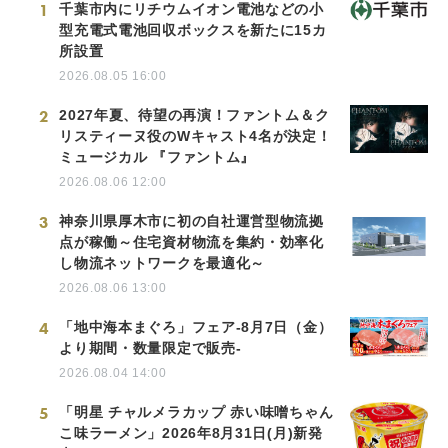
1
千葉市内にリチウムイオン電池などの小
型充電式電池回収ボックスを新たに15カ
所設置
2026.08.05 16:00
2
2027年夏、待望の再演！ファントム＆ク
リスティーヌ役のWキャスト4名が決定！
ミュージカル 『ファントム』
2026.08.06 12:00
3
神奈川県厚木市に初の自社運営型物流拠
点が稼働～住宅資材物流を集約・効率化
し物流ネットワークを最適化～
2026.08.06 13:00
4
「地中海本まぐろ」フェア-8月7日（金）
より期間・数量限定で販売-
2026.08.04 14:00
5
「明星 チャルメラカップ 赤い味噌ちゃん
こ味ラーメン」2026年8月31日(月)新発