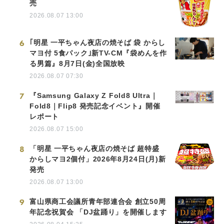
売
2026.08.07 13:00
6
｢明星 一平ちゃん夜店の焼そば 袋 からし
マヨ付 5食パック｣新TV-CM『袋めんを作
る男篇』8月7日(金)全国放映
2026.08.07 07:30
7
『Samsung Galaxy Z Fold8 Ultra｜
Fold8｜Flip8 発売記念イベント』開催
レポート
2026.08.07 15:00
8
「明星 一平ちゃん夜店の焼そば 超特盛
からしマヨ2個付」2026年8月24日(月)新
発売
2026.08.07 13:00
9
富山県商工会議所青年部連合会 創立50周
年記念祝賀会 「DJ盆踊り」を開催します