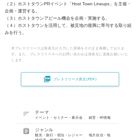
（２）ホストタウンPRイベント「Host Town Lineups」を主催・
企画・運営する。
（３）ホストタウンアピール機会を企画・実施する。
（４）ホストタウンを活用して、被災地の復興に寄与する取り組
みを行う。
本プレスリリースは発表元が入力した原稿をそのまま掲載しておりま
す。また、プレスリリースへのお問い合わせは発表元に直接お願いいた
します。

プレスリリース原文(PDF)

テーマ
イベント・セミナー・展示会
、
経営・IR情報

ジャンル
観光・旅行・宿泊・レジャー
、
地方自治・地
域経済・地域社会