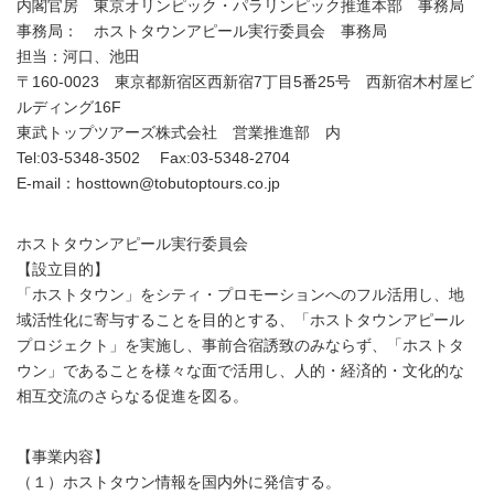
内閣官房 東京オリンピック・パラリンピック推進本部 事務局
事務局： ホストタウンアピール実行委員会 事務局
担当：河口、池田
〒160-0023 東京都新宿区西新宿7丁目5番25号 西新宿木村屋ビ
ルディング16F
東武トップツアーズ株式会社 営業推進部 内
Tel:03-5348-3502 Fax:03-5348-2704
E-mail：hosttown@tobutoptours.co.jp
ホストタウンアピール実行委員会
【設立目的】
「ホストタウン」をシティ・プロモーションへのフル活用し、地
域活性化に寄与することを目的とする、「ホストタウンアピール
プロジェクト」を実施し、事前合宿誘致のみならず、「ホストタ
ウン」であることを様々な面で活用し、人的・経済的・文化的な
相互交流のさらなる促進を図る。
【事業内容】
（１）ホストタウン情報を国内外に発信する。