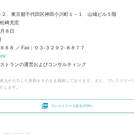
English
５２ 東京都千代田区神田小川町１－１ 山城ビル５階
松崎充宏
月８日
円
８８８８ ／ Fax：０３-３２９２-８８７７
om/
ストランの運営およびコンサルティング
表元が入力した原稿をそのまま掲載しております。また、プレスリリー
たします。

プレスリリース原文(PDF)