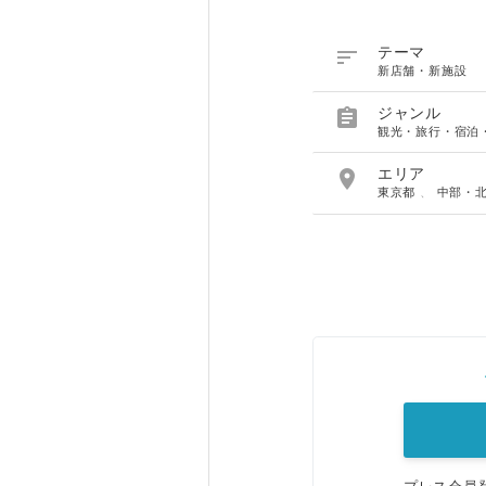

テーマ
新店舗・新施設

ジャンル
観光・旅行・宿泊

エリア
東京都
、
中部・