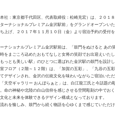
本社：東京都千代田区、代表取締役：松崎充宏）は、２０１８
ターナショナルプレミアム金沢駅前」をグランドオープンいた
ち上げ、２０１７年１１月１０日（金）より宿泊予約の受付を
ーナショナルプレミアム金沢駅前は、「鼓門をぬけると あの
時をまごころ込めたおもてなしと女将の笑顔でお出迎えいたし
もっとも美しい駅」のひとつに選ばれた金沢駅の鼓門を設計し
室フロア（２階～１２階）は、「加賀の五彩」、「九谷の五彩
てデザインされ、金沢の伝統文化を味わいながらご宿泊いただ
「天空ギャラリー おんぼらぁと」は、白江龍三氏と今話題の
。命の神秘や北陸の白山信仰を感じさせる空間彫刻の中でおく
文化と未来を体験できるデザイン構成となっております。
流れを愉しみ、鼓門から続く物語を心ゆくまで感じていただけ