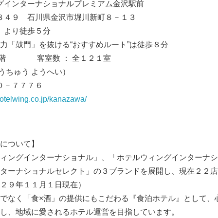
ングインターナショナルプレミアム金沢駅前
０８４９ 石川県金沢市堀川新町８－１３
駅」より徒歩５分
門」を抜ける“おすすめルート”は徒歩８分
１３階 客室数 ： 全１２１室
（うちゅう ようへい）
９０－７７７６
/hotelwing.co.jp/kanazawa/
Japanese
について】
ィングインターナショナル」、「ホテルウィングインターナシ
ターナショナルセレクト」の３ブランドを展開し、現在２２店
２９年１１月１日現在）
でなく「食×酒」の提供にもこだわる『食泊ホテル』として、
し、地域に愛されるホテル運営を目指しています。