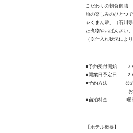
こだわりの朝食御膳
旅の楽しみのひとつで
ゃくまん穀」（石川県
た煮物やおばんざい、
（※仕入れ状況により
■予約受付開始 ２
■開業日予定日 ２
■予約方法 公
お電話 076ｰ2
■宿泊料金 曜日や
【ホテル概要】