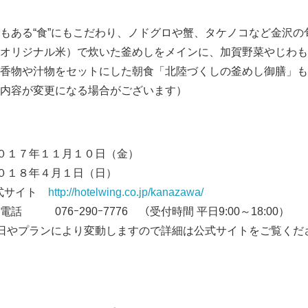
もある“食”にもこだわり、ノドグロや蟹、タケノコなど金沢の
オリジナル米）で炊いた釜めしをメインに、加賀野菜やじわも
香物や汁物をセットにした朝食「北陸づくしの釜めし御膳」も
内容が変更になる場合がございます）
０１７年１１月１０日（金）
０１８年４月１日（日）
式サイト
http://hotelwing.co.jp/kanazawa/
90ｰ7776 （受付時間 平日9:00～18:00）
プランにより変動しますので詳細は公式サイトをご覧くだ