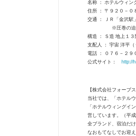
名称 ： ホテルウィ
住所 ： 〒９２０－
交通 ： ＪＲ「金沢
※圧巻の迫力「鼓
構造 ： Ｓ造 地上
支配人 ： 宇宙 洋平
電話 ： ０７６－２
公式サイト：
http:/
【株式会社フォーブス
当社では、「ホテルウ
「ホテルウィングイン
営しています。（平成
全ブランド、宿泊だけ
なおもてなしでお迎え