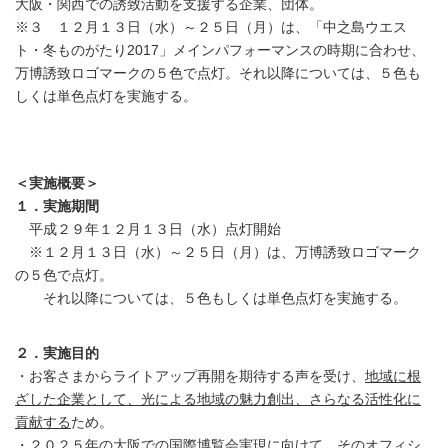
大阪・関西での誘致活動を支援する企業、団体。
※３ １２月１３日（水）～２５日（月）は、「中之島ウエス
ト・冬ものがたり2017」メインパフォーマンスの時期に合わせ、
万博誘致ロゴマークの５色で点灯。それ以降については、５色も
しくは単色点灯を実施する。
＜実施概要＞
１．実施期間
平成２９年１２月１３日（水）点灯開始
※１２月１３日（水）～２５日（月）は、万博誘致ロゴマーク
の５色で点灯。
それ以降については、５色もしくは単色点灯を実施する。
２．実施目的
・お客さまからライトアップ再開を期待する声を受け、
地域に根
ざした企業として、光による地域の魅力創出、さらなる活性化に
貢献する
ため。
・２０２５年の大阪での国際博覧会実現に向けて、そのオフィシ