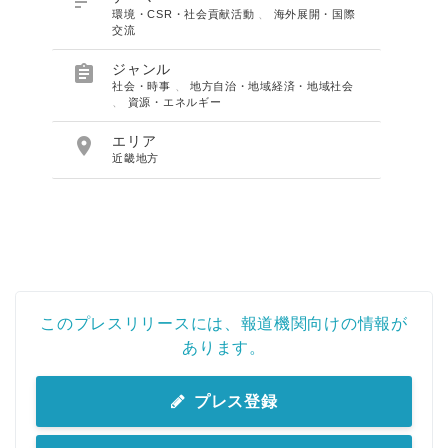

環境・CSR・社会貢献活動
、
海外展開・国際
交流

ジャンル
社会・時事
、
地方自治・地域経済・地域社会
、
資源・エネルギー

エリア
近畿地方
このプレスリリースには、報道機関向けの情報が
あります。
プレス登録