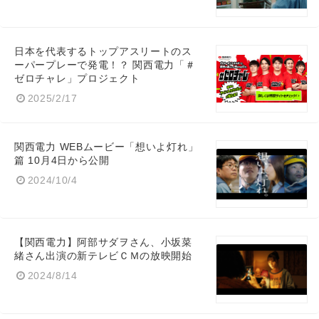
日本を代表するトップアスリートのス
Japanese
ーパープレーで発電！？ 関西電力「＃
ゼロチャレ」プロジェクト
2025/2/17
関西電力 WEBムービー「想いよ灯れ」
English
篇 10月4日から公開
2024/10/4
【関西電力】阿部サダヲさん、小坂菜
緒さん出演の新テレビＣＭの放映開始
2024/8/14