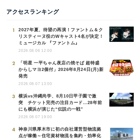
アクセスランキング
1
2027年夏、待望の再演！ファントム＆ク
リスティーヌ役のWキャスト4名が決定！
ミュージカル 『ファントム』
2026.08.06 12:00
2
「明星 一平ちゃん夜店の焼そば 超特盛
からしマヨ2個付」2026年8月24日(月)新
発売
2026.08.07 13:00
3
横浜vs沖縄尚学、8月10日甲子園で激
突 チケット完売の注目カード…28年前
にも横浜が演じた“伝説の一戦”
2026.08.07 19:00
4
神奈川県厚木市に初の自社運営型物流拠
点が稼働～住宅資材物流を集約・効率化