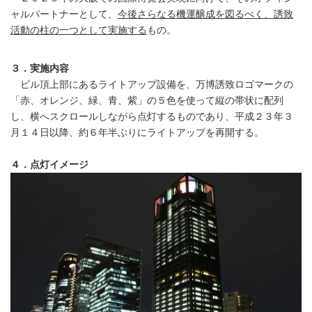
ャルパートナーとして、
今後さらなる機運醸成を図るべく、誘致
活動の柱の一つとして実施する
もの。
３．実施内容
ビル頂上部にあるライトアップ設備を、万博誘致ロゴマークの
「赤、オレンジ、緑、青、紫」の５色を使って縦の帯状に配列
し、横へスクロールしながら点灯するものであり、平成２３年３
月１４日以降、約６年半ぶりにライトアップを再開する。
４．点灯イメージ