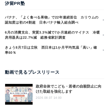
汐留PR塾
バナナ、「よく食べる果物」で22年連続首位 カリウムの
認知度は初の4割超 日本バナナ輸入組合調べ
6月の消費支出、実質3.3%減で7か月連続のマイナス 冷暖
房用器具は22.7%減 総務省家計調査
きょう8月7日は立秋 西日本は1か月平均気温「高い」確
率60％
動画で見るプレスリリース
政府全体でこども・若者の自殺防止に向
けた取組を強化します
2026.08.07 14:00