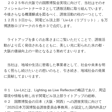
２０２５年の大阪での国際博覧会実現に向けて、当社はそのオ
フィシャルパートナー※２として誘致活動に取り組んでいます。
今後さらなる機運醸成を図るべく、誘致活動の柱の一つとして、
１２月１３日から、関電ビル頂上部「Liv-Lit（リブリット）」を万
博誘致ロゴマークの５色※３で点灯します。
ライトアップを多くのお客さまにご覧いただくことで、誘致活
動がより広く発信されるとともに、美しい光に彩られた水の都・
大阪の価値向上の一助となるよう努めてまいります。
当社は、地域や生活に密着した事業者として、社会や未来を明
るく照らし続けたいとの想いのもと、引き続き、地域社会の発展
に貢献してまいります。
※１ Liv-Litとは、Lighting as Live Reflectorの略語であり、周辺
環境や情報を映し出す関電ビル頂上部ライトアップの総称。
※２ 国際博覧会の日本（大阪・関西）への誘致実現に向けて
「2025日本万国博覧会誘致委員会事務局」が認定した国内外及び