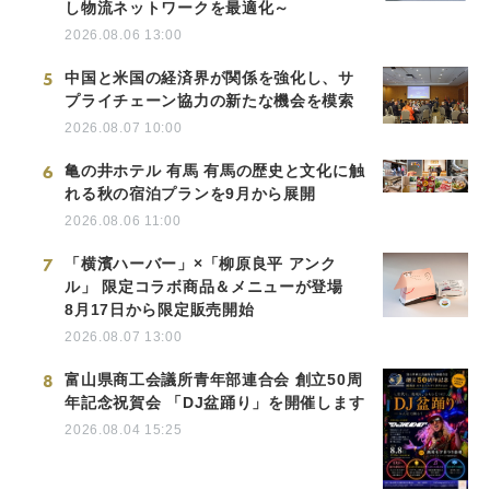
し物流ネットワークを最適化～
2026.08.06 13:00
5
中国と米国の経済界が関係を強化し、サ
プライチェーン協力の新たな機会を模索
2026.08.07 10:00
6
亀の井ホテル 有馬 有馬の歴史と文化に触
れる秋の宿泊プランを9月から展開
2026.08.06 11:00
7
「横濱ハーバー」×「柳原良平 アンク
ル」 限定コラボ商品＆メニューが登場
8月17日から限定販売開始
2026.08.07 13:00
8
富山県商工会議所青年部連合会 創立50周
年記念祝賀会 「DJ盆踊り」を開催します
2026.08.04 15:25