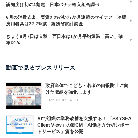
認知度は初の4割超 日本バナナ輸入組合調べ
6月の消費支出、実質3.3%減で7か月連続のマイナス 冷暖
房用器具は22.7%減 総務省家計調査
きょう8月7日は立秋 西日本は1か月平均気温「高い」確
率60％
動画で見るプレスリリース
政府全体でこども・若者の自殺防止に向
けた取組を強化します
2026.08.07 14:00
AIで組織の業務改善を支援する！ 「SKYSEA
Client View」の新CM「AI働き方分析レポー
トサービス」篇を公開