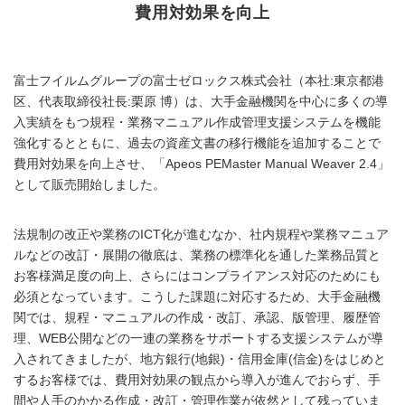
費用対効果を向上
富士フイルムグループの富士ゼロックス株式会社（本社:東京都港
区、代表取締役社長:栗原 博）は、大手金融機関を中心に多くの導
入実績をもつ規程・業務マニュアル作成管理支援システムを機能
強化するとともに、過去の資産文書の移行機能を追加することで
費用対効果を向上させ、「Apeos PEMaster Manual Weaver 2.4」
として販売開始しました。
法規制の改正や業務のICT化が進むなか、社内規程や業務マニュア
ルなどの改訂・展開の徹底は、業務の標準化を通した業務品質と
お客様満足度の向上、さらにはコンプライアンス対応のためにも
必須となっています。こうした課題に対応するため、大手金融機
関では、規程・マニュアルの作成・改訂、承認、版管理、履歴管
理、WEB公開などの一連の業務をサポートする支援システムが導
入されてきましたが、地方銀行(地銀)・信用金庫(信金)をはじめと
するお客様では、費用対効果の観点から導入が進んでおらず、手
間や人手のかかる作成・改訂・管理作業が依然として残っていま