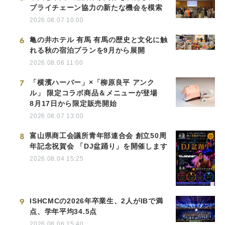
プライチェーン協力の新たな機会を模索
2026.08.07 10:00
6
亀の井ホテル 有馬 有馬の歴史と文化に触
れる秋の宿泊プランを9月から展開
2026.08.06 11:00
7
「横濱ハーバー」×「柳原良平 アンク
ル」 限定コラボ商品＆メニューが登場
8月17日から限定販売開始
2026.08.07 13:00
8
富山県商工会議所青年部連合会 創立50周
年記念祝賀会 「DJ盆踊り」を開催します
2026.08.04 15:25
9
ISHCMCの2026年卒業生、2人がIBで満
点、学年平均34.5点
2026.08.06 15:40