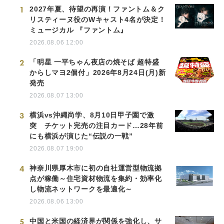
1
2027年夏、待望の再演！ファントム＆ク
リスティーヌ役のWキャスト4名が決定！
ミュージカル 『ファントム』
2026.08.06 12:00
2
「明星 一平ちゃん夜店の焼そば 超特盛
からしマヨ2個付」2026年8月24日(月)新
発売
2026.08.07 13:00
3
横浜vs沖縄尚学、8月10日甲子園で激
突 チケット完売の注目カード…28年前
にも横浜が演じた“伝説の一戦”
2026.08.07 19:00
4
神奈川県厚木市に初の自社運営型物流拠
点が稼働～住宅資材物流を集約・効率化
し物流ネットワークを最適化～
2026.08.06 13:00
5
中国と米国の経済界が関係を強化し、サ