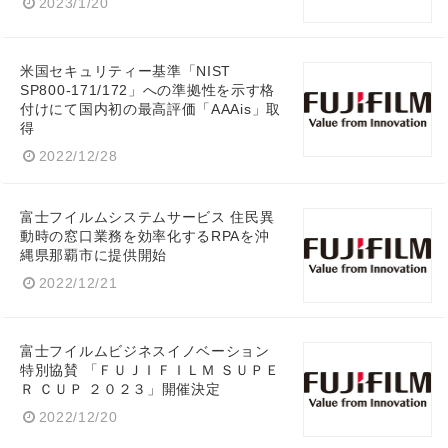
2023/1/20
米国セキュリティー基準「NIST
SP800-171/172」への準拠性を示す格
付けにて国内初の最高評価「AAAis」取
得
2022/12/28
富士フイルムシステムサービス 住民異
動時の窓口業務を効率化するRPAを沖
縄県那覇市に提供開始
2022/12/21
富士フイルムビジネスイノベーション
特別協賛 「ＦＵＪＩＦＩＬＭ ＳＵＰＥ
Ｒ ＣＵＰ ２０２３」開催決定
2022/12/20