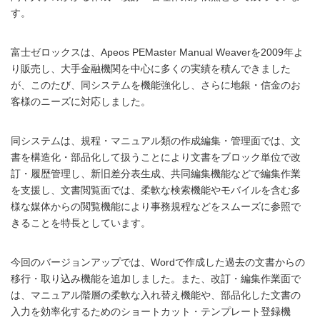
す。
富士ゼロックスは、Apeos PEMaster Manual Weaverを2009年よ
り販売し、大手金融機関を中心に多くの実績を積んできました
が、このたび、同システムを機能強化し、さらに地銀・信金のお
客様のニーズに対応しました。
同システムは、規程・マニュアル類の作成編集・管理面では、文
書を構造化・部品化して扱うことにより文書をブロック単位で改
訂・履歴管理し、新旧差分表生成、共同編集機能などで編集作業
を支援し、文書閲覧面では、柔軟な検索機能やモバイルを含む多
様な媒体からの閲覧機能により事務規程などをスムーズに参照で
きることを特長としています。
今回のバージョンアップでは、Wordで作成した過去の文書からの
移行・取り込み機能を追加しました。また、改訂・編集作業面で
は、マニュアル階層の柔軟な入れ替え機能や、部品化した文書の
入力を効率化するためのショートカット・テンプレート登録機