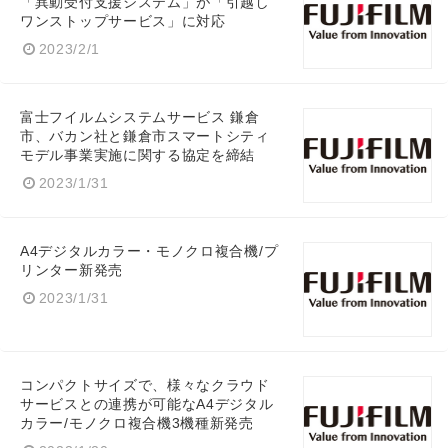
「異動受付支援システム」が「引越し
ワンストップサービス」に対応
2023/2/1
富士フイルムシステムサービス 鎌倉
市、バカン社と鎌倉市スマートシティ
モデル事業実施に関する協定を締結
2023/1/31
A4デジタルカラー・モノクロ複合機/プ
リンター新発売
Japanese
2023/1/31
コンパクトサイズで、様々なクラウド
English
サービスとの連携が可能なA4デジタル
カラー/モノクロ複合機3機種新発売