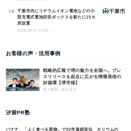
10
千葉市内にリチウムイオン電池などの小
型充電式電池回収ボックスを新たに15カ
所設置
2026.08.05 16:00
お客様の声・活用事例
戦略的広報で堺の魅力を全国へ。プレ
スリリースを起点に広がる情報発信の
好循環【堺市様】
導入事例一覧を見る
汐留PR塾
バナナ、「よく食べる果物」で22年連続首位 カリウムの