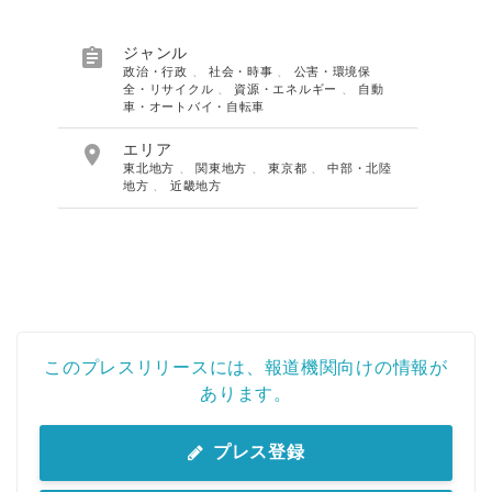

ジャンル
政治・行政
、
社会・時事
、
公害・環境保
全・リサイクル
、
資源・エネルギー
、
自動
車・オートバイ・自転車

エリア
東北地方
、
関東地方
、
東京都
、
中部・北陸
地方
、
近畿地方
このプレスリリースには、報道機関向けの情報が
あります。
プレス登録