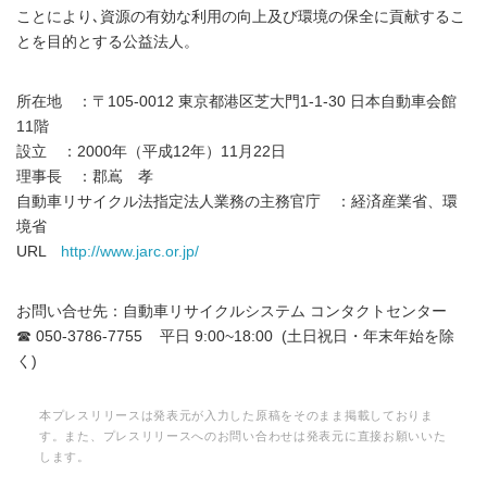
ことにより､資源の有効な利用の向上及び環境の保全に貢献するこ
とを目的とする公益法人。
所在地 ：〒105-0012 東京都港区芝大門1-1-30 日本自動車会館
11階
設立 ：2000年（平成12年）11月22日
理事長 ：郡嶌 孝
自動車リサイクル法指定法人業務の主務官庁 ：経済産業省、環
境省
URL
http://www.jarc.or.jp/
お問い合せ先：自動車リサイクルシステム コンタクトセンター
☎ 050-3786-7755 平日 9:00~18:00 (土日祝日・年末年始を除
く)
本プレスリリースは発表元が入力した原稿をそのまま掲載しておりま
す。また、プレスリリースへのお問い合わせは発表元に直接お願いいた
します。