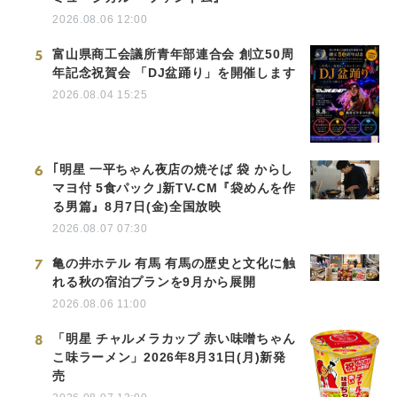
2026.08.06 12:00
5
富山県商工会議所青年部連合会 創立50周
年記念祝賀会 「DJ盆踊り」を開催します
2026.08.04 15:25
6
｢明星 一平ちゃん夜店の焼そば 袋 からし
マヨ付 5食パック｣新TV-CM『袋めんを作
る男篇』8月7日(金)全国放映
2026.08.07 07:30
7
亀の井ホテル 有馬 有馬の歴史と文化に触
れる秋の宿泊プランを9月から展開
2026.08.06 11:00
8
「明星 チャルメラカップ 赤い味噌ちゃん
こ味ラーメン」2026年8月31日(月)新発
売