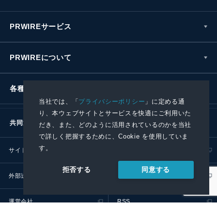
PRWIREサービス
PRWIREについて
各種お問い合わせ
当社では、「
プライバシーポリシー
」に定める通
り、本ウェブサイトとサービスを快適にご利用いた
共同通信社グループ
だき、また、どのように活用されているのかを当社
で詳しく把握するために、Cookie を使用していま
す。
サイトポリシー
プライバシーポリシー
同意する
拒否する
外部送信ポリシー
プレスリリース取扱基準
運営会社
RSS