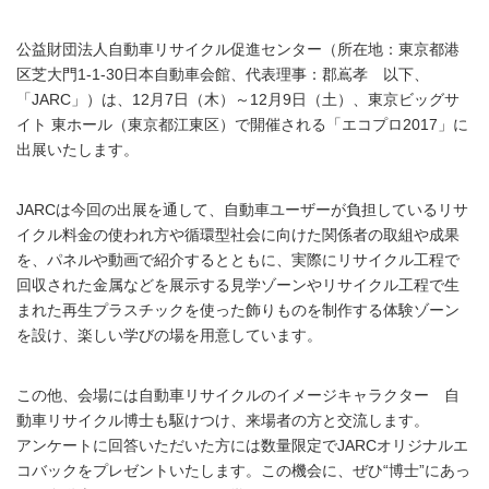
公益財団法人自動車リサイクル促進センター（所在地：東京都港
区芝大門1-1-30日本自動車会館、代表理事：郡嶌孝 以下、
「JARC」）は、12月7日（木）～12月9日（土）、東京ビッグサ
イト 東ホール（東京都江東区）で開催される「エコプロ2017」に
出展いたします。
JARCは今回の出展を通して、自動車ユーザーが負担しているリサ
イクル料金の使われ方や循環型社会に向けた関係者の取組や成果
を、パネルや動画で紹介するとともに、実際にリサイクル工程で
回収された金属などを展示する見学ゾーンやリサイクル工程で生
まれた再生プラスチックを使った飾りものを制作する体験ゾーン
を設け、楽しい学びの場を用意しています。
この他、会場には自動車リサイクルのイメージキャラクター 自
動車リサイクル博士も駆けつけ、来場者の方と交流します。
アンケートに回答いただいた方には数量限定でJARCオリジナルエ
コバックをプレゼントいたします。この機会に、ぜひ“博士”にあっ