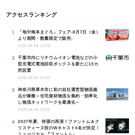
アクセスランキング
1
「地中海本まぐろ」フェア-8月7日（金）
より期間・数量限定で販売-
2026.08.04 14:00
2
千葉市内にリチウムイオン電池などの小
型充電式電池回収ボックスを新たに15カ
所設置
2026.08.05 16:00
3
神奈川県厚木市に初の自社運営型物流拠
点が稼働～住宅資材物流を集約・効率化
し物流ネットワークを最適化～
2026.08.06 13:00
4
2027年夏、待望の再演！ファントム＆ク
リスティーヌ役のWキャスト4名が決定！
ミュージカル 『ファントム』