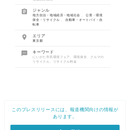

ジャンル
地方自治・地域経済・地域社会
、
公害・環境
保全・リサイクル
、
自動車・オートバイ・自
転車

エリア
東京都

キーワード
にいがた市民環境フェア、環境保全、クルマの
リサイクル、リサイクル料金
このプレスリリースには、報道機関向けの情報が
あります。