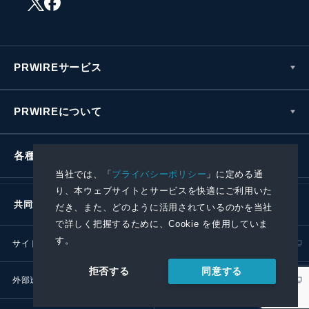
PRWIREサービス
PRWIREについて
各種お問い合わせ
当社では、「
プライバシーポリシー
」に定める通
り、本ウェブサイトとサービスを快適にご利用いた
共同通信社グループ
だき、また、どのように活用されているのかを当社
で詳しく把握するために、Cookie を使用していま
す。
サイトポリシー
プライバシーポリシー
同意する
拒否する
外部送信ポリシー
プレスリリース取扱基準