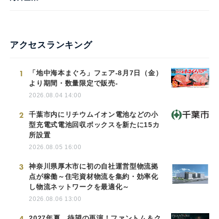
アクセスランキング
1
「地中海本まぐろ」フェア-8月7日（金）
より期間・数量限定で販売-
2026.08.04 14:00
2
千葉市内にリチウムイオン電池などの小
型充電式電池回収ボックスを新たに15カ
所設置
2026.08.05 16:00
3
神奈川県厚木市に初の自社運営型物流拠
点が稼働～住宅資材物流を集約・効率化
し物流ネットワークを最適化～
2026.08.06 13:00
4
2027年夏、待望の再演！ファントム＆ク