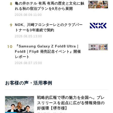
8
亀の井ホテル 有馬 有馬の歴史と文化に触
れる秋の宿泊プランを9月から展開
2026.08.06 11:00
9
NOK、川崎フロンターレとのクラブパー
トナーを3年連続で契約
2026.08.05 13:00
10
『Samsung Galaxy Z Fold8 Ultra｜
Fold8｜Flip8 発売記念イベント』開催
レポート
2026.08.07 15:00
お客様の声・活用事例
戦略的広報で堺の魅力を全国へ。プレ
スリリースを起点に広がる情報発信の
好循環【堺市様】