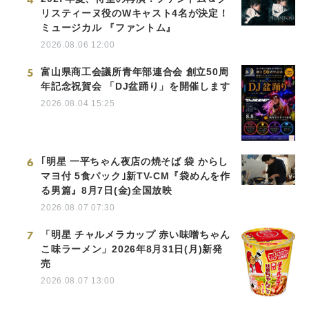
リスティーヌ役のWキャスト4名が決定！
ミュージカル 『ファントム』
2026.08.06 12:00
5
富山県商工会議所青年部連合会 創立50周
年記念祝賀会 「DJ盆踊り」を開催します
2026.08.04 15:25
6
｢明星 一平ちゃん夜店の焼そば 袋 からし
マヨ付 5食パック｣新TV-CM『袋めんを作
る男篇』8月7日(金)全国放映
2026.08.07 07:30
7
「明星 チャルメラカップ 赤い味噌ちゃん
こ味ラーメン」2026年8月31日(月)新発
売
2026.08.07 13:00