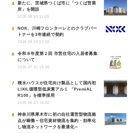
4
新たに、茨城県つくば市に「つくば営業
所」を開設
2026.08.03 11:00
5
NOK、川崎フロンターレとのクラブパー
トナーを3年連続で契約
2026.08.05 13:00
6
令和８年度第２回 市営住宅の入居者募集
について
2026.07.31 16:30
7
積水ハウスが住宅向け製品として国内初
LIXIL循環型低炭素アルミ 「PremiAL
R100」を標準採用
2026.08.03 14:30
8
神奈川県厚木市に初の自社運営型物流拠
点が稼働～住宅資材物流を集約・効率化
し物流ネットワークを最適化～