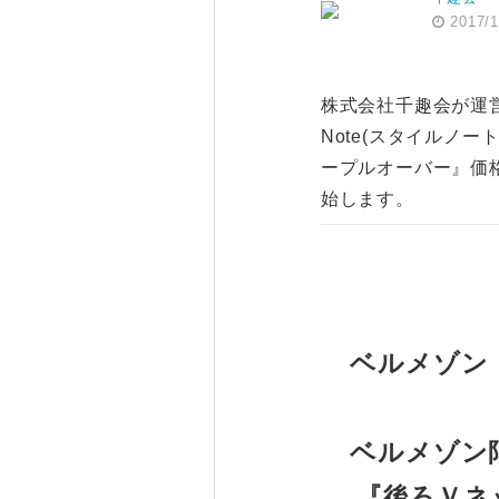
2017/1
株式会社千趣会が運営
Note(スタイルノー
ープルオーバー』価格
始します。
ベルメゾン 
ベルメゾン限
『後ろＶネ