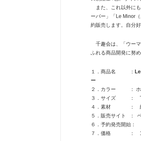
また、これ以外にも「
ーバー」「Le Min
約販売します。自分好
千趣会は、「ウーマン
ふれる商
１．商品名 ：
L
ー
２．カラー ： ホワ
３．サイズ ： T0（
４．素材 ： 綿10
５．販売サイト ：
６．予約発売開始： 2
７．価格 ： 11,