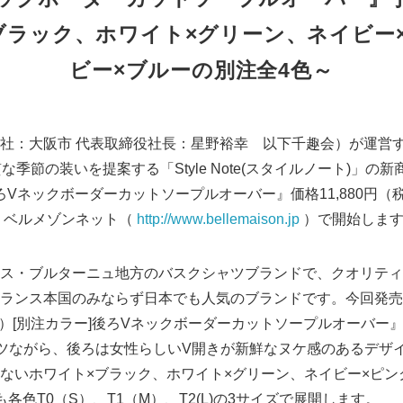
ブラック、ホワイト×グリーン、ネイビー
ビー×ブルーの別注全4色～
社：大阪市 代表取締役社長：星野裕幸 以下千趣会）が運営
季節の装いを提案する「Style Note(スタイルノート)」の新商品
ろVネックボーダーカットソープルオーバー』価格11,880円
よりベルメゾンネット（
http://www.bellemaison.jp
）で開始しま
ス・ブルターニュ地方のバスクシャツブランドで、クオリティ
ランス本国のみならず日本でも人気のブランドです。今回発売
ミノア）[別注カラー]後ろVネックボーダーカットソープルオーバ
ツながら、後ろは女性らしいV開きが新鮮なヌケ感のあるデザ
ないホワイト×ブラック、ホワイト×グリーン、ネイビー×ピン
各色T0（S）、T1（M）、T2(L)の3サイズで展開します。