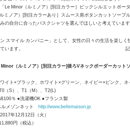
Le Minor（ルミノア）[別注カラー］ビックシルエットボー
or（ルミノア）[別注カラーあり］スムース肩ボタンカットソー
みの自分に合ったバスクシャツを選んでほしいと考えています
 スマイル カンパニー」として、女性の日々の生活を楽しく
品開発に努めています。 記
e Minor（ルミノア）[別注カラー]後ろVネックボーダーカッ
イト×ブラック、ホワイト×グリーン、ネイビー×ピンク、ネ
S）、T1（M）、T2(L)
0％ ●洗濯機OK ●フランス製
 ベルメゾンネット
http://www.bellemaison.jp
017年12月12日（火）
880円（税込）