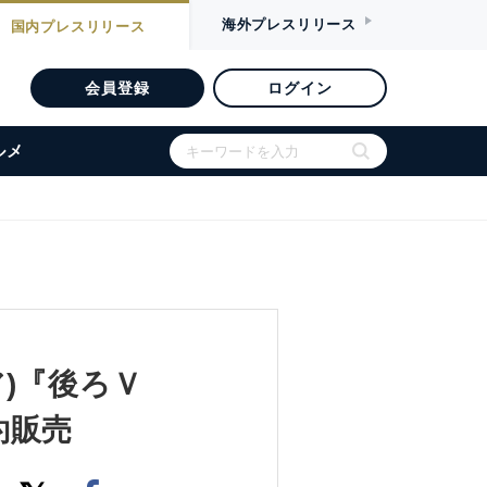
海外
プレスリリース
国内
プレスリリース
会員登録
ログイン
ルメ
ア)『後ろＶ
約販売