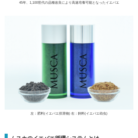
45年、1,100世代の品種改良により高速培養可能となったイエバエ
左：肥料(イエバエ排泄物) 右：飼料(イエバエ幼虫)