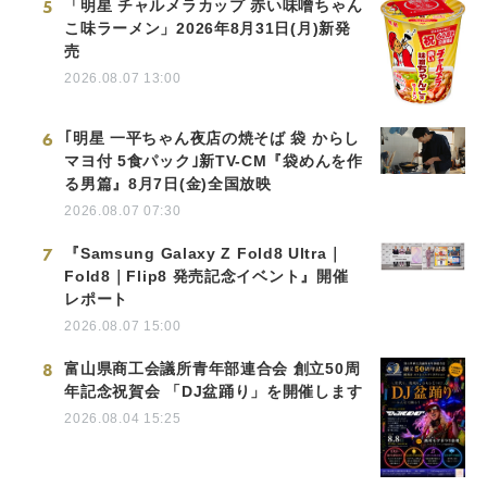
5
「明星 チャルメラカップ 赤い味噌ちゃん
こ味ラーメン」2026年8月31日(月)新発
売
2026.08.07 13:00
6
｢明星 一平ちゃん夜店の焼そば 袋 からし
マヨ付 5食パック｣新TV-CM『袋めんを作
る男篇』8月7日(金)全国放映
2026.08.07 07:30
7
『Samsung Galaxy Z Fold8 Ultra｜
Fold8｜Flip8 発売記念イベント』開催
レポート
2026.08.07 15:00
8
富山県商工会議所青年部連合会 創立50周
年記念祝賀会 「DJ盆踊り」を開催します
2026.08.04 15:25