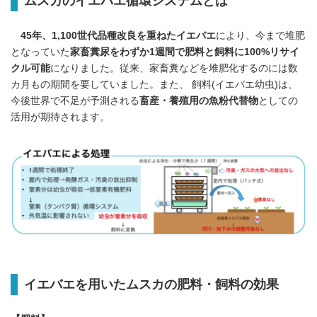
ムスカのイエバエ循環システムとは
45年、1,100世代品種改良を重ねたイエバエ
により、今まで堆肥
となっていた
家畜糞尿をわずか1週間で肥料と飼料に100%リサイ
クル可能
になりました。従来、家畜糞などを堆肥化するのには数
カ月もの期間を要していました。また、 飼料(イエバエ幼虫)は、
今後世界で不足が予測される
畜産・養殖用の魚粉代替物
としての
活用が期待されます。
イエバエを用いたムスカの肥料・飼料の効果