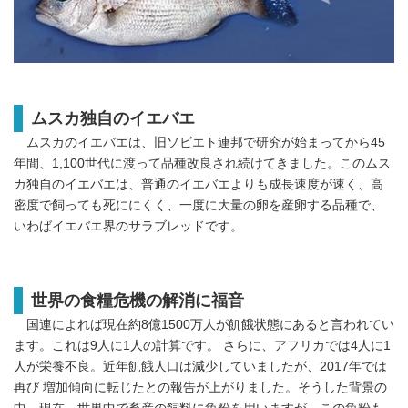
ムスカ独自のイエバエ
ムスカのイエバエは、旧ソビエト連邦で研究が始まってから45
年間、1,100世代に渡って品種改良され続けてきました。このムス
カ独自のイエバエは、普通のイエバエよりも成長速度が速く、高
密度で飼っても死ににくく、一度に大量の卵を産卵する品種で、
いわばイエバエ界のサラブレッドです。
世界の食糧危機の解消に福音
国連によれば現在約8億1500万人が飢餓状態にあると言われてい
ます。これは9人に1人の計算です。 さらに、アフリカでは4人に1
人が栄養不良。近年飢餓人口は減少していましたが、2017年では
再び 増加傾向に転じたとの報告が上がりました。そうした背景の