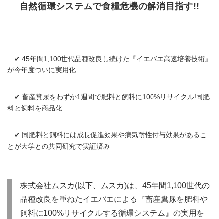
自然循環システムで食糧危機の解消目指す!!
✔ 45年間1,100世代品種改良し続けた『イエバエ高速培養技術』
が今年度ついに実用化
✔ 畜産糞尿をわずか1週間で肥料と飼料に100%リサイクル!同肥
料と飼料を商品化
✔ 同肥料と飼料には成長促進効果や病気耐性付与効果があるこ
とが大学との共同研究で実証済み
株式会社ムスカ(以下、ムスカ)は、45年間1,100世代の
品種改良を重ねたイエバエによる『畜産糞尿を肥料や
飼料に100%リサイクルする循環システム』の実用を