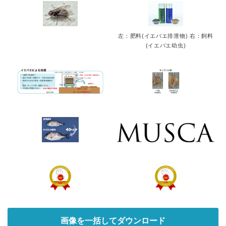
左：肥料(イエバエ排泄物) 右：飼料
(イエバエ幼虫)
Japanese
English
画像を一括してダウンロード