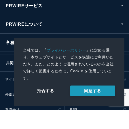
PRWIREサービス
PRWIREについて
各種お問い合わせ
当社では、「
プライバシーポリシー
」に定める通
り、本ウェブサイトとサービスを快適にご利用いた
共同通信社グループ
だき、また、どのように活用されているのかを当社
で詳しく把握するために、Cookie を使用していま
す。
サイトポリシー
プライバシーポリシー
同意する
拒否する
外部送信ポリシー
プレスリリース取扱基準
運営会社
RSS
© 2024 Kyodo News PR Wire