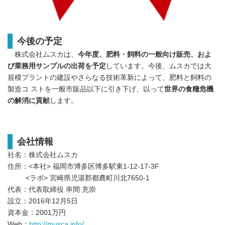
今後の予定
株式会社ムスカは、
今年度、肥料・飼料の一般向け販売、およ
び業務用サンプルの出荷を予定
しています。今後、ムスカでは大
規模プラントの建設やさらなる技術革新によって、肥料と飼料の
製造コ ストを一般市販品以下に引き下げ、以って
世界の食糧危機
の解消に貢献
します。
会社情報
社名：株式会社ムスカ
住所：<本社> 福岡市博多区博多駅東1-12-17-3F
<ラボ> 宮崎県児湯郡都農町川北7650-1
代表：代表取締役 串間 充崇
設立：2016年12月5日
資本金：2001万円
Web：
http://musca.info/