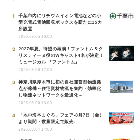
1
千葉市内にリチウムイオン電池などの小
型充電式電池回収ボックスを新たに15カ
所設置
2026.08.05 16:00
2
2027年夏、待望の再演！ファントム＆ク
リスティーヌ役のWキャスト4名が決定！
ミュージカル 『ファントム』
2026.08.06 12:00
3
神奈川県厚木市に初の自社運営型物流拠
点が稼働～住宅資材物流を集約・効率化
し物流ネットワークを最適化～
2026.08.06 13:00
4
「地中海本まぐろ」フェア-8月7日（金）
より期間・数量限定で販売-
2026.08.04 14:00