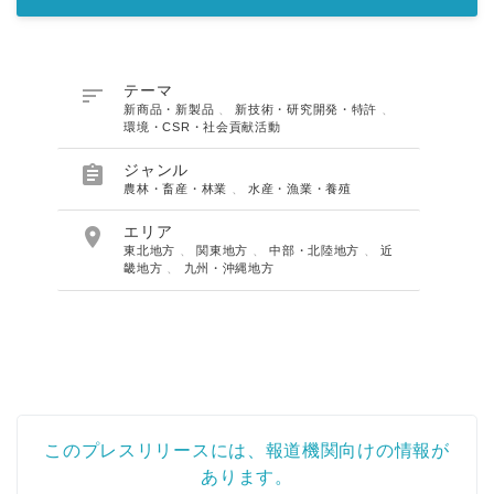

テーマ
新商品・新製品
、
新技術・研究開発・特許
、
環境・CSR・社会貢献活動

ジャンル
農林・畜産・林業
、
水産・漁業・養殖

エリア
東北地方
、
関東地方
、
中部・北陸地方
、
近
畿地方
、
九州・沖縄地方
このプレスリリースには、報道機関向けの情報が
あります。