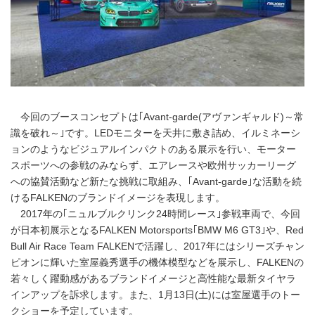
今回のブースコンセプトは｢Avant-garde(アヴァンギャルド)～常
識を破れ～｣です。LEDモニターを天井に敷き詰め、イルミネーシ
ョンのようなビジュアルインパクトのある展示を行い、モーター
スポーツへの参戦のみならず、エアレースや欧州サッカーリーグ
への協賛活動など新たな挑戦に取組み、｢Avant-garde｣な活動を続
けるFALKENのブランドイメージを表現します。
2017年の｢ニュルブルクリンク24時間レース｣参戦車両で、今回
が日本初展示となるFALKEN Motorsports｢BMW M6 GT3｣や、Red
Bull Air Race Team FALKENで活躍し、2017年にはシリーズチャン
ピオンに輝いた室屋義秀選手の機体模型などを展示し、FALKENの
若々しく躍動感があるブランドイメージと高性能な最新タイヤラ
インアップを訴求します。また、1月13日(土)には室屋選手のトー
クショーを予定しています。