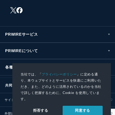
PRWIREサービス
PRWIREについて
各種お問い合わせ
当社では、「
プライバシーポリシー
」に定める通
り、本ウェブサイトとサービスを快適にご利用いた
共同通信社グループ
だき、また、どのように活用されているのかを当社
で詳しく把握するために、Cookie を使用していま
す。
サイトポリシー
プライバシーポリシー
同意する
拒否する
外部送信ポリシー
プレスリリース取扱基準