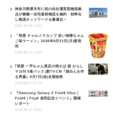
4
神奈川県厚木市に初の自社運営型物流拠
点が稼働～住宅資材物流を集約・効率化
し物流ネットワークを最適化～
2026.08.06 13:00
5
「明星 チャルメラカップ 赤い味噌ちゃん
こ味ラーメン」2026年8月31日(月)新発
売
2026.08.07 13:00
6
｢明星 一平ちゃん夜店の焼そば 袋 からし
マヨ付 5食パック｣新TV-CM『袋めんを作
る男篇』8月7日(金)全国放映
2026.08.07 07:30
7
『Samsung Galaxy Z Fold8 Ultra｜
Fold8｜Flip8 発売記念イベント』開催
レポート
2026.08.07 15:00