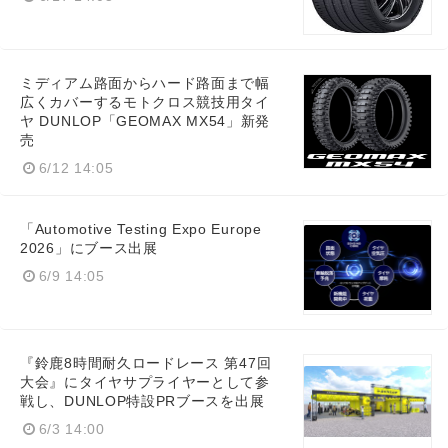
ミディアム路面からハード路面まで幅
広くカバーするモトクロス競技用タイ
ヤ DUNLOP「GEOMAX MX54」新発
Japanese
売
6/12 14:05
「Automotive Testing Expo Europe
2026」にブース出展
English
6/9 14:05
『鈴鹿8時間耐久ロードレース 第47回
大会』にタイヤサプライヤーとして参
戦し、DUNLOP特設PRブースを出展
6/3 14:00