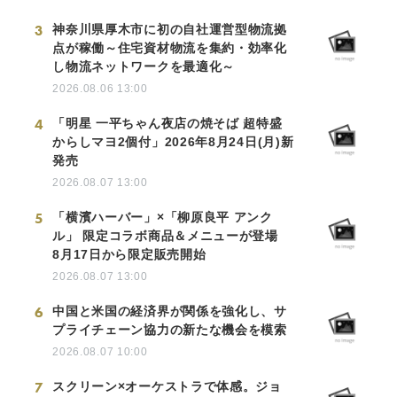
3
神奈川県厚木市に初の自社運営型物流拠
点が稼働～住宅資材物流を集約・効率化
し物流ネットワークを最適化～
2026.08.06 13:00
4
「明星 一平ちゃん夜店の焼そば 超特盛
からしマヨ2個付」2026年8月24日(月)新
発売
2026.08.07 13:00
5
「横濱ハーバー」×「柳原良平 アンク
ル」 限定コラボ商品＆メニューが登場
8月17日から限定販売開始
2026.08.07 13:00
6
中国と米国の経済界が関係を強化し、サ
プライチェーン協力の新たな機会を模索
2026.08.07 10:00
7
スクリーン×オーケストラで体感。ジョ