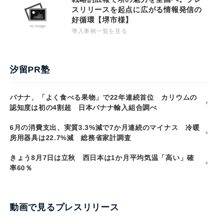
スリリースを起点に広がる情報発信の
好循環【堺市様】
導入事例一覧を見る
汐留PR塾
バナナ、「よく食べる果物」で22年連続首位 カリウムの
認知度は初の4割超 日本バナナ輸入組合調べ
6月の消費支出、実質3.3%減で7か月連続のマイナス 冷暖
房用器具は22.7%減 総務省家計調査
きょう8月7日は立秋 西日本は1か月平均気温「高い」確
率60％
動画で見るプレスリリース