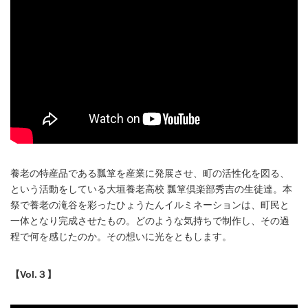
養老の特産品である瓢箪を産業に発展させ、町の活性化を図る、
という活動をしている大垣養老高校 瓢箪倶楽部秀吉の生徒達。本
祭で養老の滝谷を彩ったひょうたんイルミネーションは、町民と
一体となり完成させたもの。どのような気持ちで制作し、その過
程で何を感じたのか。その想いに光をともします。
【Vol.３】