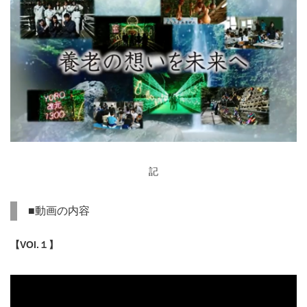
記
■動画の内容
【VOl.１】