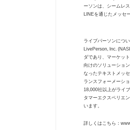
ーソンは、シームレス
LINEを通じたメッ
ライブパーソンについ
LivePerson, I
ダであり、マーケット
向けのソリューション
なったテキストメッセ
ランスフォーメーションを行
18,000社以上が
タマーエクスペリエン
います。
詳しくはこちら：www.liv