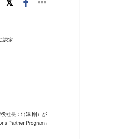
r」に認定
代表取締役社長：出澤 剛）が
rtner Program」