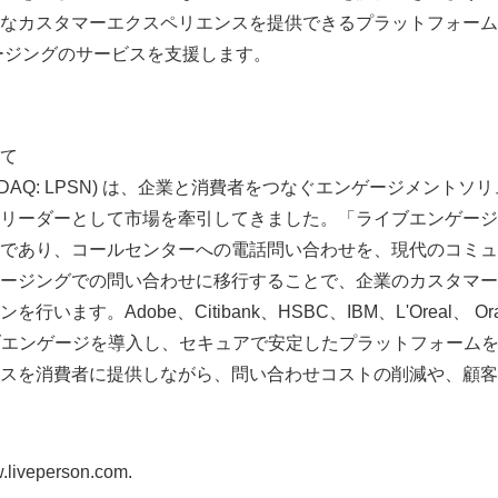
なカスタマーエクスペリエンスを提供できるプラットフォーム
セージングのサービスを支援します。
て
nc. (NASDAQ: LPSN) は、企業と消費者をつなぐエンゲージメ
リーダーとして市場を牽引してきました。「ライブエンゲージ
Japanese
であり、コールセンターへの電話問い合わせを、現代のコミュ
ージングでの問い合わせに移行することで、企業のカスタマー
います。Adobe、Citibank、HSBC、IBM、L'Oreal、 
ライブエンゲージを導入し、セキュアで安定したプラットフォーム
スを消費者に提供しながら、問い合わせコストの削減や、顧客
English
eperson.com.