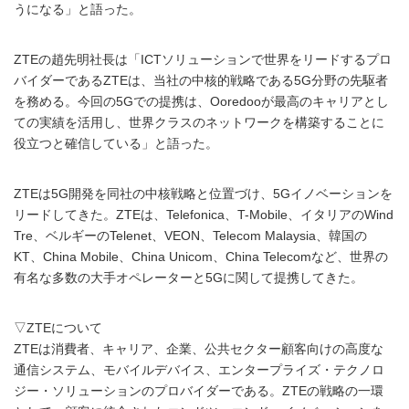
うになる」と語った。
ZTEの趙先明社長は「ICTソリューションで世界をリードするプロ
バイダーであるZTEは、当社の中核的戦略である5G分野の先駆者
を務める。今回の5Gでの提携は、Ooredooが最高のキャリアとし
ての実績を活用し、世界クラスのネットワークを構築することに
役立つと確信している」と語った。
ZTEは5G開発を同社の中核戦略と位置づけ、5Gイノベーションを
リードしてきた。ZTEは、Telefonica、T-Mobile、イタリアのWind
Tre、ベルギーのTelenet、VEON、Telecom Malaysia、韓国の
KT、China Mobile、China Unicom、China Telecomなど、世界の
有名な多数の大手オペレーターと5Gに関して提携してきた。
▽ZTEについて
ZTEは消費者、キャリア、企業、公共セクター顧客向けの高度な
通信システム、モバイルデバイス、エンタープライズ・テクノロ
ジー・ソリューションのプロバイダーである。ZTEの戦略の一環