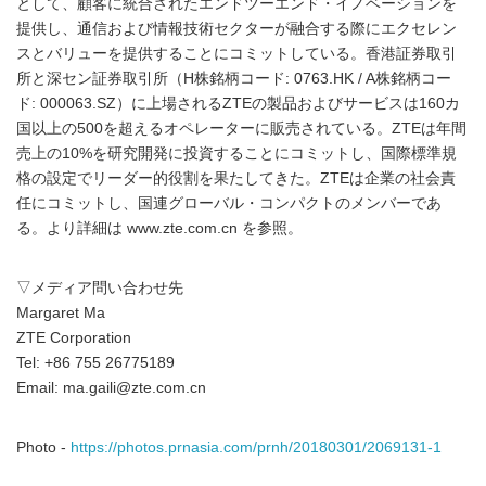
として、顧客に統合されたエンドツーエンド・イノベーションを
提供し、通信および情報技術セクターが融合する際にエクセレン
スとバリューを提供することにコミットしている。香港証券取引
所と深セン証券取引所（H株銘柄コード: 0763.HK / A株銘柄コー
ド: 000063.SZ）に上場されるZTEの製品およびサービスは160カ
国以上の500を超えるオペレーターに販売されている。ZTEは年間
売上の10%を研究開発に投資することにコミットし、国際標準規
格の設定でリーダー的役割を果たしてきた。ZTEは企業の社会責
任にコミットし、国連グローバル・コンパクトのメンバーであ
る。より詳細は www.zte.com.cn を参照。
▽メディア問い合わせ先
Margaret Ma
ZTE Corporation
Tel: +86 755 26775189
Email: ma.gaili@zte.com.cn
Photo -
https://photos.prnasia.com/prnh/20180301/2069131-1