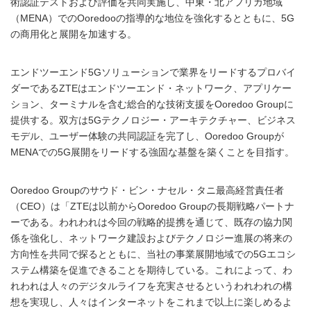
術認証テストおよび評価を共同実施し、中東・北アフリカ地域
（MENA）でのOoredooの指導的な地位を強化するとともに、5G
の商用化と展開を加速する。
エンドツーエンド5Gソリューションで業界をリードするプロバイ
ダーであるZTEはエンドツーエンド・ネットワーク、アプリケー
ション、ターミナルを含む総合的な技術支援をOoredoo Groupに
提供する。双方は5Gテクノロジー・アーキテクチャー、ビジネス
モデル、ユーザー体験の共同認証を完了し、Ooredoo Groupが
MENAでの5G展開をリードする強固な基盤を築くことを目指す。
Ooredoo Groupのサウド・ビン・ナセル・タニ最高経営責任者
（CEO）は「ZTEは以前からOoredoo Groupの長期戦略パートナ
ーである。われわれは今回の戦略的提携を通じて、既存の協力関
係を強化し、ネットワーク建設およびテクノロジー進展の将来の
方向性を共同で探るとともに、当社の事業展開地域での5Gエコシ
ステム構築を促進できることを期待している。これによって、わ
れわれは人々のデジタルライフを充実させるというわれわれの構
想を実現し、人々はインターネットをこれまで以上に楽しめるよ