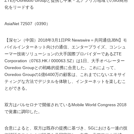
ZTEがOoredoo Groupと提携し中東・北アフリカ地域での5G商用
化をリードする
AsiaNet 72507（0390）
【深セン（中国）2018年3月1日PR Newswire＝共同通信JBN】モ
バイルインターネット向けの通信、エンタープライズ、コンシュ
ーマー技術ソリューションの大手国際プロバイダーであるZTE
Corporation（0763.HK / 000063.SZ）は1日、大手オペレーター
Ooredoo Groupとの戦略的提携に合意した。これによって、
Ooredoo Groupの1億6400万の顧客は、これまでにないエキサイ
ティングな方法でデジタルを体験し、インターネットを楽しむこ
とができる。
双方はバルセロナで開催されているMobile World Congress 2018
で覚書に調印した。
合意によると、双方は既存の提携に基づき、5Gにおける一連の技