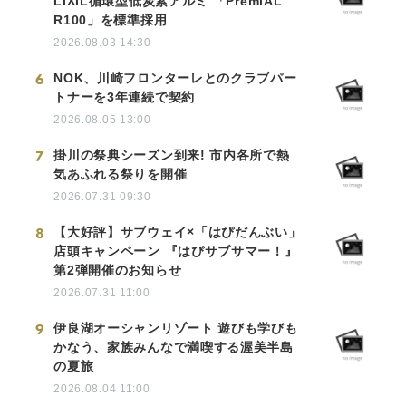
LIXIL循環型低炭素アルミ 「PremiAL
R100」を標準採用
2026.08.03 14:30
6
NOK、川崎フロンターレとのクラブパー
トナーを3年連続で契約
2026.08.05 13:00
7
掛川の祭典シーズン到来! 市内各所で熱
気あふれる祭りを開催
2026.07.31 09:30
8
【大好評】サブウェイ×「はぴだんぶい」
店頭キャンペーン 『はぴサブサマー！』
第2弾開催のお知らせ
2026.07.31 11:00
9
伊良湖オーシャンリゾート 遊びも学びも
かなう、家族みんなで満喫する渥美半島
の夏旅
2026.08.04 11:00