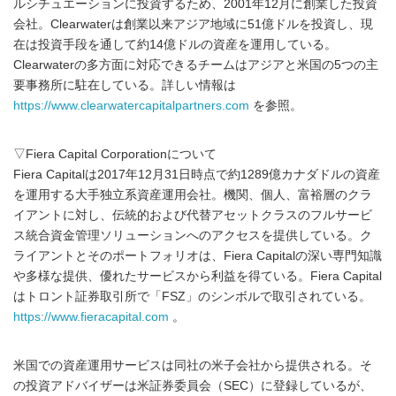
ルシチュエーションに投資するため、2001年12月に創業した投資
会社。Clearwaterは創業以来アジア地域に51億ドルを投資し、現
在は投資手段を通して約14億ドルの資産を運用している。
Clearwaterの多方面に対応できるチームはアジアと米国の5つの主
要事務所に駐在している。詳しい情報は
https://www.clearwatercapitalpartners.com
を参照。
▽Fiera Capital Corporationについて
Fiera Capitalは2017年12月31日時点で約1289億カナダドルの資産
を運用する大手独立系資産運用会社。機関、個人、富裕層のクラ
イアントに対し、伝統的および代替アセットクラスのフルサービ
ス統合資金管理ソリューションへのアクセスを提供している。ク
ライアントとそのポートフォリオは、Fiera Capitalの深い専門知識
や多様な提供、優れたサービスから利益を得ている。Fiera Capital
はトロント証券取引所で「FSZ」のシンボルで取引されている。
https://www.fieracapital.com
。
米国での資産運用サービスは同社の米子会社から提供される。そ
の投資アドバイザーは米証券委員会（SEC）に登録しているが、