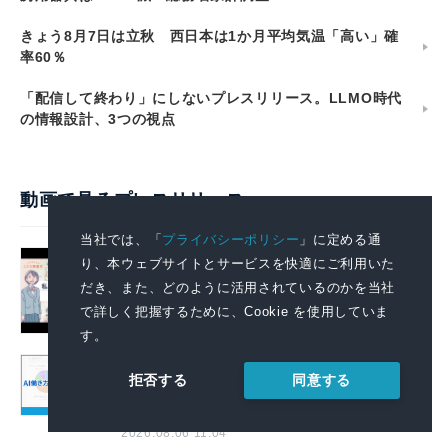
きょう8月7日は立秋 西日本は1か月平均気温「高い」確
率60％
「配信して終わり」にしないプレスリリース。LLMO時代
の情報設計、3つの視点
動画で見るプレスリリース
当社では、「
プライバシーポリシー
」に定める通
政府全体でこども・若者の自殺防止に向
り、本ウェブサイトとサービスを快適にご利用いた
けた取組を強化します
だき、また、どのように活用されているのかを当社
2026.08.07 14:00
で詳しく把握するために、Cookie を使用していま
す。
AIで組織の業務改善を支援する！ 「SKYSEA
同意する
拒否する
Client View」の新CM「AI働き方分析レポー
トサービス」篇を公開
2026.08.06 11:04