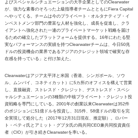
よびスペシャルシチュエーションの大手企業としてのClearwater
が、強力な素養のそろった上級指導者チームとともにFiera Capital
へやってくる。チームは今のプライベート・オルタナティブ・イ
ンベストメンツ部門の豊富な人材を強化し、成長を促進し、クラ
イアントへ強化された一連のプライベートマーケット戦略を届け
るための確立したプラットフォームを提供する。16年にわたる堅
実なパフォーマンスの実績を持つClearwaterチームは、今日50兆
ドルの投資機会の業界であるアジアのクレジット領域で確実な存
在感を持っている」と付け加えた。
Clearwaterはアジア太平洋と米国（香港、シンガポール、ソウ
ル、ムンバイ、コネティカット）に5カ所のオフィスを構えて営業
し、直接融資、ストレスド・クレジット、デストレスド・スペシ
ャルシチュエーションの3種類の中核プライベート・クレジット投
資戦略を専門にしている。2001年の創業以来Clearwaterは352件
のポジションに51億ドルを投資し、315件、58億ドルの取引を完
全実現して処分した（2017年12月31日現在、推定額）。ロバー
ト・ペティ氏とアミット・グプタ氏の両共同CEO兼共同投資責任
者（CIO）が引き続きClearwaterを率いる。