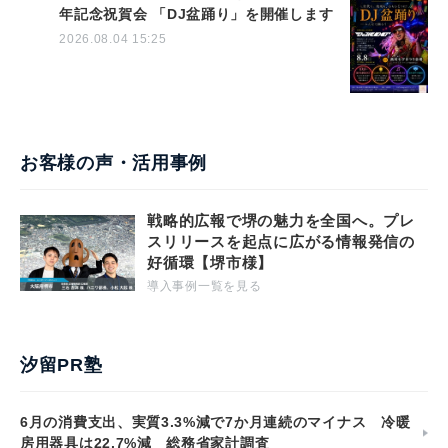
年記念祝賀会 「DJ盆踊り」を開催します
2026.08.04 15:25
お客様の声・活用事例
戦略的広報で堺の魅力を全国へ。プレ
スリリースを起点に広がる情報発信の
好循環【堺市様】
導入事例一覧を見る
汐留PR塾
6月の消費支出、実質3.3%減で7か月連続のマイナス 冷暖
房用器具は22.7%減 総務省家計調査