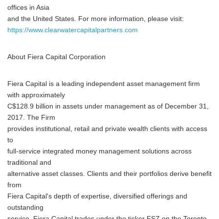
offices in Asia
and the United States. For more information, please visit:
https://www.clearwatercapitalpartners.com
About Fiera Capital Corporation
Fiera Capital is a leading independent asset management firm
with approximately
C$128.9 billion in assets under management as of December 31,
2017. The Firm
provides institutional, retail and private wealth clients with access
to
full-service integrated money management solutions across
traditional and
alternative asset classes. Clients and their portfolios derive benefit
from
Fiera Capital's depth of expertise, diversified offerings and
outstanding
service. Fiera Capital trades under the ticker FSZ on the Toronto