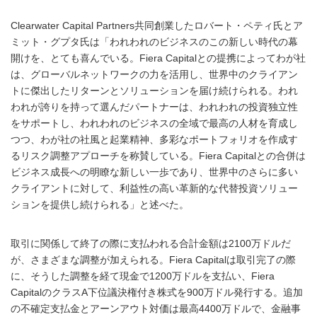
Clearwater Capital Partners共同創業したロバート・ペティ氏とア
ミット・グプタ氏は「われわれのビジネスのこの新しい時代の幕
開けを、とても喜んでいる。Fiera Capitalとの提携によってわが社
は、グローバルネットワークの力を活用し、世界中のクライアン
トに傑出したリターンとソリューションを届け続けられる。われ
われが誇りを持って選んだパートナーは、われわれの投資独立性
をサポートし、われわれのビジネスの全域で最高の人材を育成し
つつ、わが社の社風と起業精神、多彩なポートフォリオを作成す
るリスク調整アプローチを称賛している。Fiera Capitalとの合併は
ビジネス成長への明瞭な新しい一歩であり、世界中のさらに多い
クライアントに対して、利益性の高い革新的な代替投資ソリュー
ションを提供し続けられる」と述べた。
取引に関係して終了の際に支払われる合計金額は2100万ドルだ
が、さまざまな調整が加えられる。Fiera Capitalは取引完了の際
に、そうした調整を経て現金で1200万ドルを支払い、Fiera
CapitalのクラスA下位議決権付き株式を900万ドル発行する。追加
の不確定支払金とアーンアウト対価は最高4400万ドルで、金融事