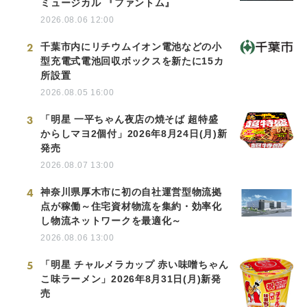
ミュージカル 『ファントム』
2026.08.06 12:00
2
千葉市内にリチウムイオン電池などの小
型充電式電池回収ボックスを新たに15カ
所設置
2026.08.05 16:00
3
「明星 一平ちゃん夜店の焼そば 超特盛
からしマヨ2個付」2026年8月24日(月)新
発売
2026.08.07 13:00
4
神奈川県厚木市に初の自社運営型物流拠
点が稼働～住宅資材物流を集約・効率化
し物流ネットワークを最適化～
2026.08.06 13:00
5
「明星 チャルメラカップ 赤い味噌ちゃん
こ味ラーメン」2026年8月31日(月)新発
売