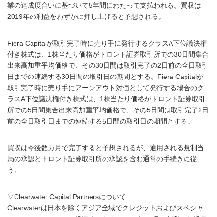
業の達成度合いに基づいて5年間にわたって支払われる。買収は
2019年の利益をわずかに押し上げると予想される。
Fiera Capitalが取引完了時に売り手に発行するクラスA下位議決権
付き株式は、1株当たり価格がトロント証券取引所での30日間集合
出来高加重平均価格で、その30日間は取引完了の2日前の全日取引
日までの連続する30日間の取引日の期間とする。Fiera Capitalが
取引完了時に売り手にアーンアウト対価として発行する場合のク
ラスA下位議決権付き株式は、1株当たり価格がトロント証券取引
所での5日間集合出来高加重平均価格で、その5日間は取引完了2日
前の全日取引日までの連続する5日間の取引日の期間とする。
買収は今後数カ月で完了すると予想されるが、適用される規制当
局の承認とトロント証券取引所の承認を含む通常の手続きに従
う。
▽Clearwater Capital Partnersについて
Clearwaterは日本を除くアジア全域でクレジットおよびスペシャ