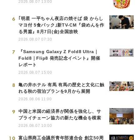
2026.08.07 13:00
6
｢明星 一平ちゃん夜店の焼そば 袋 からし
マヨ付 5食パック｣新TV-CM『袋めんを作
る男篇』8月7日(金)全国放映
2026.08.07 07:30
7
『Samsung Galaxy Z Fold8 Ultra｜
Fold8｜Flip8 発売記念イベント』開催
レポート
2026.08.07 15:00
8
亀の井ホテル 有馬 有馬の歴史と文化に触
れる秋の宿泊プランを9月から展開
2026.08.06 11:00
9
中国と米国の経済界が関係を強化し、サ
プライチェーン協力の新たな機会を模索
2026.08.07 10:00
10
富山県商工会議所青年部連合会 創立50周