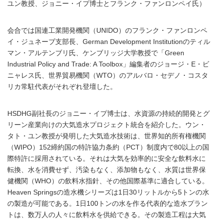
ユン教授、ジョニー・イプ博士とフランク・ファンロンペイ氏）
会合では国連工業開発機関（UNIDO）のフランク・ファンロンペ
イ・ジュネーブ支部長、German Development Institutionのティル
マン・アルテンブリ氏、ケンブリッジ大学教授で「Green
Industrial Policy and Trade: A Toolbox」編集者のジョージ・E・ビ
ニャレス氏、世界貿易機関（WTO）のアルバロ・セデノ・コスタ
リカ常駐代表がそれぞれ登壇した。
HSDHG副社長のジョニー・イプ博士は、水資源の持続的開発とグ
リーン産業向けの大気造水プロジェクト統合を紹介した。ウン・
タト・ユン教授が発明した大気造水技術は、世界知的所有権機関
（WIPO）152締約国の特許協力条約（PCT）制度内で80以上の国
際特許に採用されている。それは大気を効率的に安全な飲料水に
転換、水を消費せず、汚染もなく、添加物もなく、水質は世界保
健機関（WHO）の飲料水指針、その他国際基準に適合している。
Heaven Springsの造水機シリーズは1日30リットルから5トンの水
の製造が可能である。1日100トンの水を作る代表的な造水プラン
トは、数万人の人々に飲料水を供給できる。その製造工程は大気