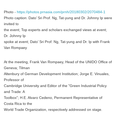
Photo -
https://photos.prnasia.com/prnh/20180302/2070484-1
Photo caption: Dato’ Sri Prof. Ng, Tat-yung and Dr. Johnny Ip were
invited to
the event; Top experts and scholars exchanged views at event;
Dr. Johnny Ip
spoke at event; Dato’ Sri Prof. Ng, Tat-yung and Dr. Ip with Frank
Van Rompaey
At the meeting, Frank Van Rompaey, Head of the UNIDO Office of
Geneva; Tilman
Altenbury of German Development Institution; Jorge E. Vinuales,
Professor of
Cambridge University and Editor of the "Green Industrial Policy
and Trade: A
Toolbox"; H.E. Alvaro Cedeno, Permanent Representative of
Costa Rica to the
World Trade Organization, respectively addressed on stage.