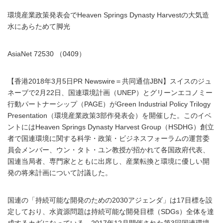
環境産業政策発表会でHeaven Springs Dynasty Harvestの大気造
水にあらためて脚光
AsiaNet 72530 （0409）
【香港2018年3月5日PR Newswire＝共同通信JBN】スイスのジュ
ネーブで2月22日、国連環境計画（UNEP）とグリーンエコノミー
行動パートナーシップ（PAGE）がGreen Industrial Policy Trilogy
Presentation（環境産業政策3部作発表会）を開催した。このイベ
ントにはHeaven Springs Dynasty Harvest Group（HSDHG）創立
者で国連環境に関する科学・政策・ビジネスフォーラムの運営委
員会メンバー、ウン・タト・ユン教授が招かれて各国政府代表、
国連当局者、専門家とともに出席し、産業転換と環境に優しい開
発の将来計画について討議した。
国連の「持続可能な開発のための2030アジェンダ」は17目標を設
定しており、水資源問題は持続可能な開発目標（SDGs）全体を達