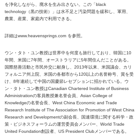
を浄化しながら、廃水を生み出さない。この「black
technology（黒の技術）」は水不足と汚染問題を緩和し、軍用、
農業、産業、家庭内で利用できる。
詳細はwww.heavensprings.com を参照。
ウン・タト・ユン教授は世界中を何度も旅行しており、韓国に10
年間、米国に7年間、オーストラリアに5年間住んだことがある。
国際慈善活動と市民外交に献身し、2013年以来、米国議会、カリ
フォルニア州上院、米国の各都市から120以上の名誉称号、賞を受
け、8年連続して中国の国慶節レセプションに招かれている。ウ
ン・タト・ユン教授はCanadian Chartered Institute of Business
Administrationの客員教授兼名誉会員、Asian College of
Knowledgeの名誉会長、West China Economic and Trade
Research Institute of The Association for Promotion of West China
Research and Developmentの副会長、国連環境に関する科学・政
策・ビジネスフォーラムの運営委員会メンバー、World Trade
United Foundation創設者、US President Clubメンバーである。