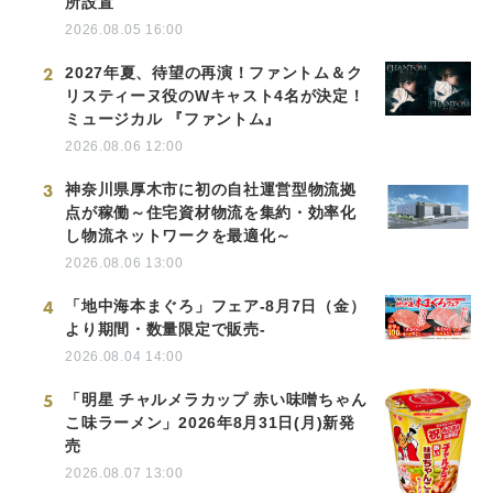
所設置
2026.08.05 16:00
2
2027年夏、待望の再演！ファントム＆ク
リスティーヌ役のWキャスト4名が決定！
ミュージカル 『ファントム』
2026.08.06 12:00
3
神奈川県厚木市に初の自社運営型物流拠
点が稼働～住宅資材物流を集約・効率化
し物流ネットワークを最適化～
2026.08.06 13:00
4
「地中海本まぐろ」フェア-8月7日（金）
より期間・数量限定で販売-
2026.08.04 14:00
5
「明星 チャルメラカップ 赤い味噌ちゃん
こ味ラーメン」2026年8月31日(月)新発
売
2026.08.07 13:00