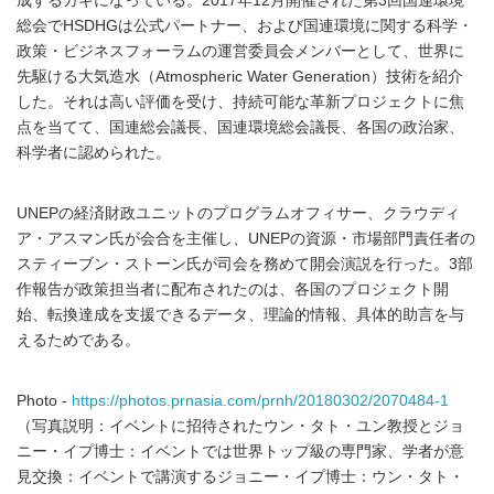
成するカギになっている。2017年12月開催された第3回国連環境
総会でHSDHGは公式パートナー、および国連環境に関する科学・
政策・ビジネスフォーラムの運営委員会メンバーとして、世界に
先駆ける大気造水（Atmospheric Water Generation）技術を紹介
した。それは高い評価を受け、持続可能な革新プロジェクトに焦
点を当てて、国連総会議長、国連環境総会議長、各国の政治家、
科学者に認められた。
UNEPの経済財政ユニットのプログラムオフィサー、クラウディ
ア・アスマン氏が会合を主催し、UNEPの資源・市場部門責任者の
スティーブン・ストーン氏が司会を務めて開会演説を行った。3部
作報告が政策担当者に配布されたのは、各国のプロジェクト開
始、転換達成を支援できるデータ、理論的情報、具体的助言を与
えるためである。
Photo -
https://photos.prnasia.com/prnh/20180302/2070484-1
（写真説明：イベントに招待されたウン・タト・ユン教授とジョ
ニー・イプ博士：イベントでは世界トップ級の専門家、学者が意
見交換：イベントで講演するジョニー・イプ博士：ウン・タト・