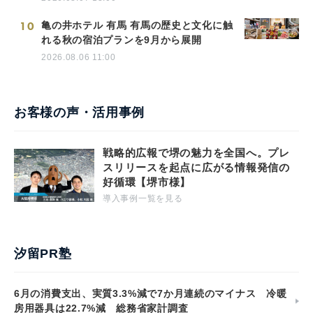
10
亀の井ホテル 有馬 有馬の歴史と文化に触
れる秋の宿泊プランを9月から展開
2026.08.06 11:00
お客様の声・活用事例
戦略的広報で堺の魅力を全国へ。プレ
スリリースを起点に広がる情報発信の
好循環【堺市様】
導入事例一覧を見る
汐留PR塾
6月の消費支出、実質3.3%減で7か月連続のマイナス 冷暖
房用器具は22.7%減 総務省家計調査