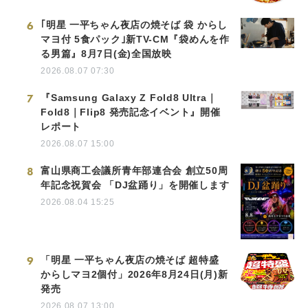
6
｢明星 一平ちゃん夜店の焼そば 袋 からし
マヨ付 5食パック｣新TV-CM『袋めんを作
る男篇』8月7日(金)全国放映
2026.08.07 07:30
7
『Samsung Galaxy Z Fold8 Ultra｜
Fold8｜Flip8 発売記念イベント』開催
レポート
2026.08.07 15:00
8
富山県商工会議所青年部連合会 創立50周
年記念祝賀会 「DJ盆踊り」を開催します
2026.08.04 15:25
9
「明星 一平ちゃん夜店の焼そば 超特盛
からしマヨ2個付」2026年8月24日(月)新
発売
2026.08.07 13:00