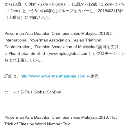
から10歳（0.8km - 2km - 0.8km）、11歳から12歳（1.2km- 3 km
- 1.2km）という3つの年齢別グループをカバーし、2018年3月3日
（土曜日）に開催された。
Powerman Asia Duathlon Championships Malaysia 2018は、
International Powerman Association、Asian Triathlon
Confederation、Triathlon Association of Malaysiaの認可を受け、
E-Plus Global SdnBhd（www.eplusglobal.com）がプロモーション
および主催している。
詳細は、
http://www.powermanmalaysia.com
を参照。
ソース：E-Plus Global SdnBhd
Powerman Asia Duathlon Championships Malaysia 2018: Hat
Trick of Titles by World Number Two