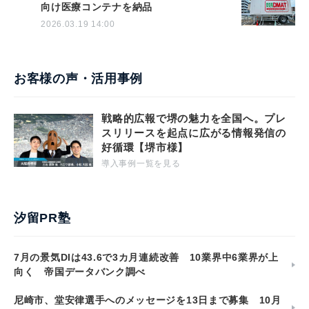
向け医療コンテナを納品
2026.03.19 14:00
お客様の声・活用事例
戦略的広報で堺の魅力を全国へ。プレ
スリリースを起点に広がる情報発信の
好循環【堺市様】
導入事例一覧を見る
汐留PR塾
7月の景気DIは43.6で3カ月連続改善 10業界中6業界が上
向く 帝国データバンク調べ
尼崎市、堂安律選手へのメッセージを13日まで募集 10月