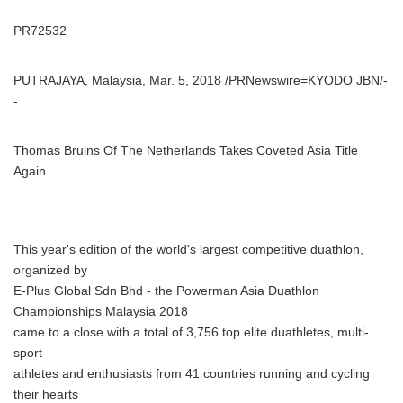
PR72532
PUTRAJAYA, Malaysia, Mar. 5, 2018 /PRNewswire=KYODO JBN/-
-
Thomas Bruins Of The Netherlands Takes Coveted Asia Title
Again
This year's edition of the world's largest competitive duathlon,
organized by
E-Plus Global Sdn Bhd - the Powerman Asia Duathlon
Championships Malaysia 2018
came to a close with a total of 3,756 top elite duathletes, multi-
sport
athletes and enthusiasts from 41 countries running and cycling
their hearts