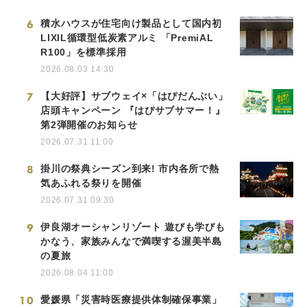
6
積水ハウスが住宅向け製品として国内初
LIXIL循環型低炭素アルミ 「PremiAL
R100」を標準採用
2026.08.03 14:30
7
【大好評】サブウェイ×「はぴだんぶい」
店頭キャンペーン 『はぴサブサマー！』
第2弾開催のお知らせ
2026.07.31 11:00
8
掛川の祭典シーズン到来! 市内各所で熱
気あふれる祭りを開催
2026.07.31 09:30
9
伊良湖オーシャンリゾート 遊びも学びも
かなう、家族みんなで満喫する渥美半島
の夏旅
2026.08.04 11:00
10
愛媛県「災害時医療提供体制確保事業」