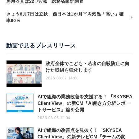
房用器具は22.7%減 総務省家計調査
きょう8月7日は立秋 西日本は1か月平均気温「高い」確
率60％
動画で見るプレスリリース
政府全体でこども・若者の自殺防止に向
けた取組を強化します
2026.08.07 14:00
AIで組織の業務改善を支援する！ 「SKYSEA
Client View」の新CM「AI働き方分析レポー
トサービス」篇を公開
2026.08.06 11:04
AIで組織の改善点を見抜く！「SKYSEA
Client View」の新テレビCM「チームの変