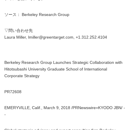
ソース： Berkeley Research Group
▽問い合わせ先
Laura Miller, lmiller@greentarget.com, +1.312.252.4104
Berkeley Research Group Launches Strategic Collaboration with
Hitotsubashi University Graduate School of International
Corporate Strategy
PR72608
EMERYVILLE, Calif., March 9, 2018 /PRNewswire=KYODO JBN/ -
-