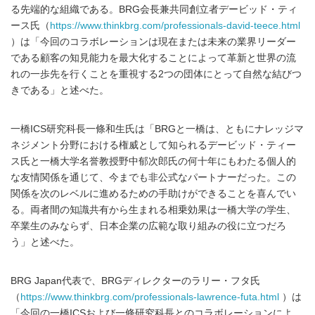
る先端的な組織である。BRG会長兼共同創立者デービッド・ティ
ース氏（
https://www.thinkbrg.com/professionals-david-teece.html
）は「今回のコラボレーションは現在または未来の業界リーダー
である顧客の知見能力を最大化することによって革新と世界の流
れの一歩先を行くことを重視する2つの団体にとって自然な結びつ
きである」と述べた。
一橋ICS研究科長一條和生氏は「BRGと一橋は、ともにナレッジマ
ネジメント分野における権威として知られるデービッド・ティー
ス氏と一橋大学名誉教授野中郁次郎氏の何十年にもわたる個人的
な友情関係を通じて、今までも非公式なパートナーだった。この
関係を次のレベルに進めるための手助けができることを喜んでい
る。両者間の知識共有から生まれる相乗効果は一橋大学の学生、
卒業生のみならず、日本企業の広範な取り組みの役に立つだろ
う」と述べた。
BRG Japan代表で、BRGディレクターのラリー・フタ氏
（
https://www.thinkbrg.com/professionals-lawrence-futa.html
）は
「今回の一橋ICSおよび一條研究科長とのコラボレーションによ