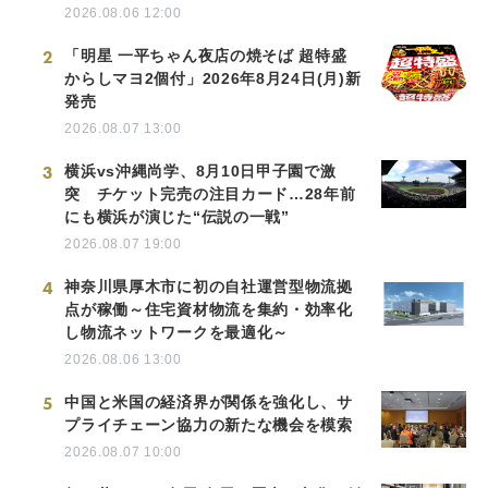
2026.08.06 12:00
2
「明星 一平ちゃん夜店の焼そば 超特盛
からしマヨ2個付」2026年8月24日(月)新
発売
2026.08.07 13:00
3
横浜vs沖縄尚学、8月10日甲子園で激
突 チケット完売の注目カード…28年前
にも横浜が演じた“伝説の一戦”
2026.08.07 19:00
4
神奈川県厚木市に初の自社運営型物流拠
点が稼働～住宅資材物流を集約・効率化
し物流ネットワークを最適化～
2026.08.06 13:00
5
中国と米国の経済界が関係を強化し、サ
プライチェーン協力の新たな機会を模索
2026.08.07 10:00