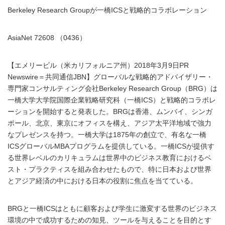
Berkeley Research Groupが一橋ICSと戦略的コラボレーション
AsiaNet 72608 （0436）
【エメリービル（米カリフォルニア州）2018年3月9日PR
Newswire＝共同通信JBN】グローバルな戦略的アドバイザリー・
専門家コンサルティング会社Berkeley Research Group（BRG）は
一橋大学大学院国際企業戦略研究科（一橋ICS）と戦略的コラボレ
ーションを開始すると発表した。BRGは香港、ムンバイ、シンガ
ポール、北京、東京にオフィスを構え、アジア太平洋地域で強力
なプレゼンスを持つ。一橋大学は1875年の創立で、有名な一橋
ICSグローバルMBAプログラムを提供している。一橋ICSが提供す
る世界レベルのカリキュラムは世界中のビジネス教育におけるベ
スト・プラクティスを組み合わせたもので、特に日本および世界
とアジア経済の中における日本の役割に焦点を当てている。
BRGと一橋ICSはともに顧客および学生に激変する世界のビジネス
環境の中で成功するための知見、ツールを与えることを目的とす