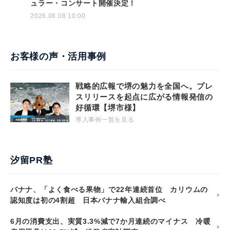
ュラー・コンサート開催決定！
2026.08.08 10:00
お客様の声・活用事例
戦略的広報で堺の魅力を全国へ。プレ
スリリースを起点に広がる情報発信の
好循環【堺市様】
導入事例一覧を見る
汐留PR塾
バナナ、「よく食べる果物」で22年連続首位 カリウムの
認知度は初の4割超 日本バナナ輸入組合調べ
6月の消費支出、実質3.3%減で7か月連続のマイナス 冷暖