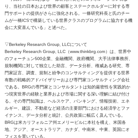
り、当社の日本および世界の顧客とステークホルダーに対する専
門サポートの提供がさらに強化される。一條研究科長と氏のチー
ムが一橋ICSで構築している世界クラスのプログラムに協力する機
会に大変喜んでいる」と述べた。
▽Berkeley Research Group, LLCについて
Berkeley Research Group, LLC（www.thinkbrg.com）は、世界中
のフォーチュン500企業、金融機関、政府機関、大手法律事務所、
規制機関に対して独立した助言、データ分析、権威ある研究、専
門家証言、調査、規制と紛争のコンサルティングを提供する世界
有数の戦略的アドバイザリーおよび専門家コンサルティング会社
である。BRGの専門家とコンサルタントは知的厳密性を実践的か
つ現実世界の経験と業界および市場に関する深い理解に結び付け
る。その専門知識は、ヘルスケア、バンキング、情報技術、エネ
ルギー、建設、不動産など経済の主要部門における経済学とファ
イナンス、データ分析と統計、公共政策に幅広く及んでいる。
BRGは米カリフォルニア州エメリービルに本社を構え、米国各
地、アジア、オーストラリア、カナダ、中南米、中東、英国にオ
フィスを置いている。