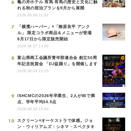
6
亀の井ホテル 有馬 有馬の歴史と文化に触
れる秋の宿泊プランを9月から展開
2026.08.06 11:00
7
「横濱ハーバー」×「柳原良平 アンク
ル」 限定コラボ商品＆メニューが登場
8月17日から限定販売開始
2026.08.07 13:00
8
富山県商工会議所青年部連合会 創立50周
年記念祝賀会 「DJ盆踊り」を開催します
2026.08.04 15:25
9
ISHCMCの2026年卒業生、2人がIBで満
点、学年平均34.5点
2026.08.06 15:40
10
スクリーン×オーケストラで体感。ジョ
ン・ウィリアムズ：シネマ・スペクタキ