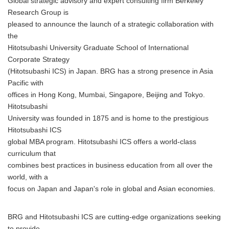
Global strategic advisory and expert consulting firm Berkeley
Research Group is
pleased to announce the launch of a strategic collaboration with
the
Hitotsubashi University Graduate School of International
Corporate Strategy
(Hitotsubashi ICS) in Japan. BRG has a strong presence in Asia
Pacific with
offices in Hong Kong, Mumbai, Singapore, Beijing and Tokyo.
Hitotsubashi
University was founded in 1875 and is home to the prestigious
Hitotsubashi ICS
global MBA program. Hitotsubashi ICS offers a world-class
curriculum that
combines best practices in business education from all over the
world, with a
focus on Japan and Japan's role in global and Asian economies.
BRG and Hitotsubashi ICS are cutting-edge organizations seeking
to provide