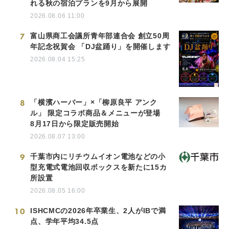
れる秋の宿泊プランを9月から展開
2026.08.06 11:00
7
富山県商工会議所青年部連合会 創立50周
年記念祝賀会 「DJ盆踊り」を開催します
2026.08.04 15:25
8
「横濱ハーバー」×「柳原良平 アンク
ル」 限定コラボ商品＆メニューが登場
8月17日から限定販売開始
2026.08.07 13:00
9
千葉市内にリチウムイオン電池などの小
型充電式電池回収ボックスを新たに15カ
所設置
2026.08.05 16:00
10
ISHCMCの2026年卒業生、2人がIBで満
点、学年平均34.5点