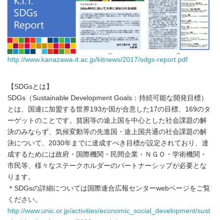
http://www.kanazawa-it.ac.jp/kitnews/2017/sdgs-report.pdf
【SDGsとは】
SDGs（Sustainable Development Goals：持続可能な開発目標）
とは、国連に加盟する世界193か国が合意した17の目標、169のタ
ーゲットのことです。貧困等の途上国を中心とした社会課題の解
決のみならず、気候変動等の先進国・途上国共通の社会課題の解
決について、2030年までに達成すべき目標が設定されており、達
成するためには政府・国際機関・民間企業・ＮＧＯ・学術機関・
市民等、様々なステークホルダーのパートナーシップが必要とな
ります。
＊SDGsの詳細については国際連合広報センターwebページをご覧
ください。
http://www.unic.or.jp/activities/economic_social_development/sust