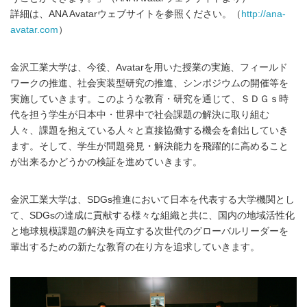
詳細は、ANA Avatarウェブサイトを参照ください。（
http://ana-
avatar.com
）
金沢工業大学は、今後、Avatarを用いた授業の実施、フィールド
ワークの推進、社会実装型研究の推進、シンポジウムの開催等を
実施していきます。このような教育・研究を通じて、ＳＤＧｓ時
代を担う学生が日本中・世界中で社会課題の解決に取り組む
人々、課題を抱えている人々と直接協働する機会を創出していき
ます。そして、学生が問題発見・解決能力を飛躍的に高めること
が出来るかどうかの検証を進めていきます。
金沢工業大学は、SDGs推進において日本を代表する大学機関とし
て、SDGsの達成に貢献する様々な組織と共に、国内の地域活性化
と地球規模課題の解決を両立する次世代のグローバルリーダーを
輩出するための新たな教育の在り方を追求していきます。