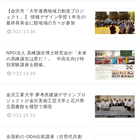
【金沢市「大学連携地域力創造プロジ
ェクト」】 情報デザイン学部１年生の
最終発表会に額地域の方々が参加
7/22 13:30
NPO法人 高峰譲吉博士研究会が「未来
の高峰譲吉は君だ！」 中高生向け特
別実験講座を開催。
7/22 13:30
金沢工業大学 夢考房建築デザインプロ
ジェクトが金沢美術工芸大学と石川県
立図書館を模型で再現
7/21 15:31
全国初の ODA出前講座（次世代共創