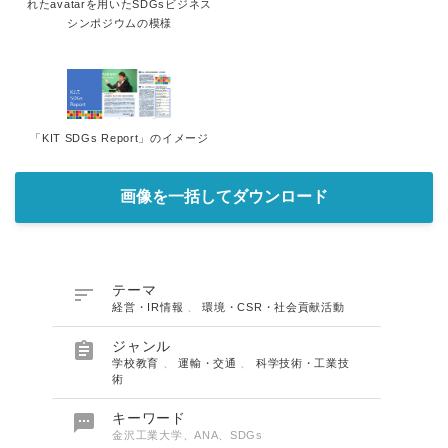
れたavatarを用いたSDGsビジネス
シンポジウムの模様
「KIT SDGs Report」のイメージ
画像を一括してダウンロード

テーマ
経営・IR情報
、
環境・CSR・社会貢献活動

ジャンル
学校教育
、
運輸・交通
、
科学技術・工業技
術

キーワード
金沢工業大学、ANA、SDGs