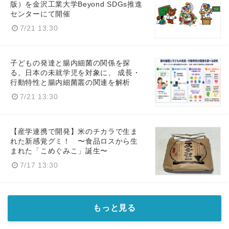
版）を金沢工業大学Beyond SDGs推進
センターにて開催
7/21 13:30
子どもの発達と腸内細菌の関係を探
る。日本の未就学児を対象に、 成長・
行動特性と腸内細菌叢の関連を解析
7/21 13:30
【産学連携で開発】米のチカラで生ま
れた新感覚グミ！ 〜食品ロスから生
まれた「こめぐみこ」誕生〜
7/17 13:30
もっと見る