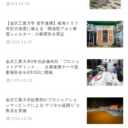
8/3 13:30
【金沢工業大学 産学連携】南海トラフ
等巨大地震に備える「開放型アルミ耐
震シェルター」の耐震性を実証
7/29 13:37
金沢工業大学2年次必修科目「プロジェ
クトデザインⅡ」。 企業連携テーマ提
案報告会を8月3日に開催。
7/29 13:30
金沢工業大学起業部がプロジェクショ
ンマッピングによる“デジタル盆踊り”と
夜店を実施
7/24 13:30