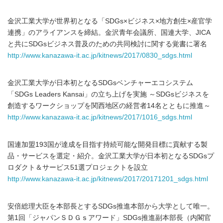
金沢工業大学が世界初となる「SDGs×ビジネス×地方創生×産官学
連携」のアライアンスを締結。金沢青年会議所、国連大学、JICA
と共にSDGsビジネス普及のための共同検討に関する覚書に署名
http://www.kanazawa-it.ac.jp/kitnews/2017/0830_sdgs.html
金沢工業大学が日本初となるSDGsベンチャーエコシステム
「SDGs Leaders Kansai」の立ち上げを実施 ～SDGsビジネスを
創造するワークショップを関西地区の経営者14名とともに推進～
http://www.kanazawa-it.ac.jp/kitnews/2017/1016_sdgs.html
国連加盟193国が達成を目指す持続可能な開発目標に貢献する製
品・サービスを選定・紹介。金沢工業大学が日本初となるSDGsプ
ロダクト＆サービス51選プロジェクトを設立
http://www.kanazawa-it.ac.jp/kitnews/2017/20171201_sdgs.html
安倍総理大臣を本部長とするSDGs推進本部から大学として唯一。
第1回「ジャパンＳＤＧｓアワード」SDGs推進副本部長（内閣官