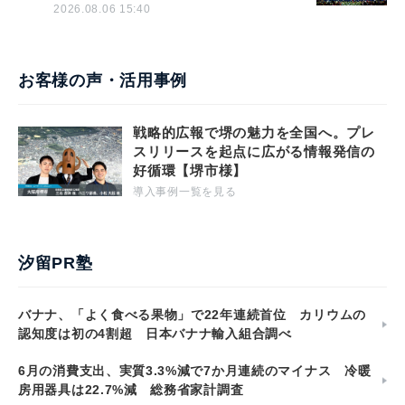
2026.08.06 15:40
お客様の声・活用事例
戦略的広報で堺の魅力を全国へ。プレ
スリリースを起点に広がる情報発信の
好循環【堺市様】
導入事例一覧を見る
汐留PR塾
バナナ、「よく食べる果物」で22年連続首位 カリウムの
認知度は初の4割超 日本バナナ輸入組合調べ
6月の消費支出、実質3.3%減で7か月連続のマイナス 冷暖
房用器具は22.7%減 総務省家計調査