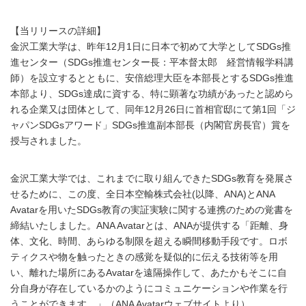
【当リリースの詳細】
金沢工業大学は、昨年12月1日に日本で初めて大学としてSDGs推
進センター（SDGs推進センター長：平本督太郎 経営情報学科講
師）を設立するとともに、安倍総理大臣を本部長とするSDGs推進
本部より、SDGs達成に資する、特に顕著な功績があったと認めら
れる企業又は団体として、同年12月26日に首相官邸にて第1回「ジ
ャパンSDGsアワード」SDGs推進副本部長（内閣官房長官）賞を
授与されました。
金沢工業大学では、これまでに取り組んできたSDGs教育を発展さ
せるために、この度、全日本空輸株式会社(以降、ANA)とANA
Avatarを用いたSDGs教育の実証実験に関する連携のための覚書を
締結いたしました。ANA Avatarとは、ANAが提供する「距離、身
体、文化、時間、あらゆる制限を超える瞬間移動手段です。ロボ
ティクスや物を触ったときの感覚を疑似的に伝える技術等を用
い、離れた場所にあるAvatarを遠隔操作して、あたかもそこに自
分自身が存在しているかのようにコミュニケーションや作業を行
うことができます。」（ANA Avatarウェブサイトより）