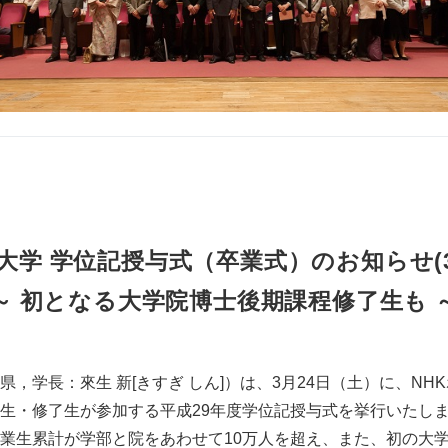
大学 学位記授与式（卒業式）のお知らせ(3/
～ 初となる大学院博士後期課程修了生も 
，学長：來生 新[きすぎ しん]）は、3月24日（土）に、NH
生・修了生が参加する平成29年度学位記授与式を挙行いたし
業生累計が学部と院をあわせて10万人を超え、また、初の大