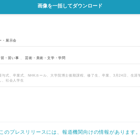
画像を一括してダウンロード
English
ー・展示会
学習・習い事
、
芸術・美術・文学・学問
授与式、卒業式、NHKホール、大学院博士後期課程、修了生、卒業、3月24日、生涯
し、社会人学生
このプレスリリースには、報道機関向けの情報があります