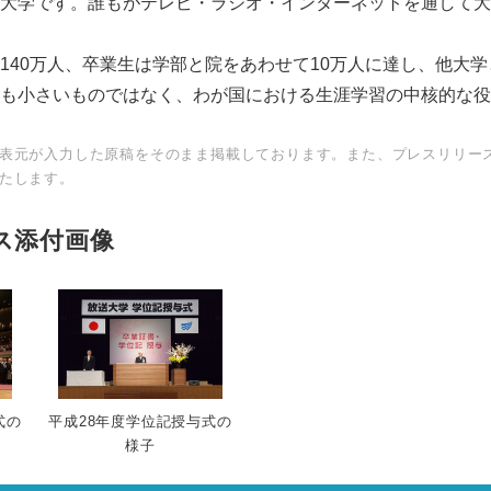
大学です。誰もがテレビ・ラジオ・インターネットを通して大
140万人、卒業生は学部と院をあわせて10万人に達し、他大
も小さいものではなく、わが国における生涯学習の中核的な役
表元が入力した原稿をそのまま掲載しております。また、プレスリリー
たします。
ス添付画像
Japanese
式の
平成28年度学位記授与式の
様子