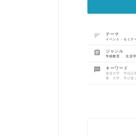

テーマ
イベント・セミナ

ジャンル
学校教育
、
生涯

キーワード
放送大学、学位記
養、大学、学び直