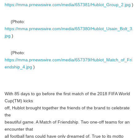
https://mma.prnewswire.com/media/657381/Hublot_Group_2.jpg
)
(Photo:
https://mma.prnewswire.com/media/657380/Hublot_Usain_Bolt_3.
jpg
)
(Photo:
https://mma.prnewswire.com/media/657379/Hublot_Match_of_Fri
endship_4.jpg
)
With 85 days to go before the first match of the 2018 FIFA World
Cup(TM) kicks
off, Hublot brought together the friends of the brand to celebrate
the
beautiful game. A Match of Friendship. Two one-off teams for an
encounter that
all football fans could have only dreamed of. True to its motto