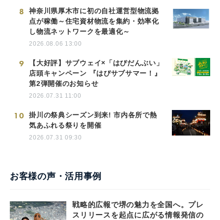
8
神奈川県厚木市に初の自社運営型物流拠
点が稼働～住宅資材物流を集約・効率化
し物流ネットワークを最適化～
2026.08.06 13:00
9
【大好評】サブウェイ×「はぴだんぶい」
店頭キャンペーン 『はぴサブサマー！』
第2弾開催のお知らせ
2026.07.31 11:00
10
掛川の祭典シーズン到来! 市内各所で熱
気あふれる祭りを開催
2026.07.31 09:30
お客様の声・活用事例
戦略的広報で堺の魅力を全国へ。プレ
スリリースを起点に広がる情報発信の