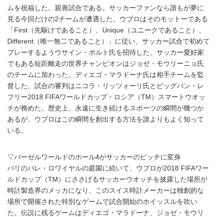
ムを祝福した。親善試合である。サッカーファンなら誰もが夢に
見る今回だけの2チームが遭遇した。ウブロはそのモットーである
「First（先駆けであること）、Unique（ユニークであること）、
Different（唯一無二であること）」に従い、サッカー試合で初めて
プレーするようウサイン・ボルト氏を招待した。サッカー愛好家
でもある短距離走の世界チャンピオンはジョゼ・モウリーニョ氏
のチームに加わった。ディエゴ・マラドーナ氏は相手チームを監
督した。試合の審判はニコラ・リッツォーリ氏とビッグバン・レ
フリー2018 FIFAワールドカップ・ロシア（TM）スマートウオッ
チが務めた。歴史上、永遠に生き続けるスポーツの瞬間が幾つか
あるが、ウブロはこの瞬間を創出する方法を誰よりもよく知って
いる。
▽バーゼルワールドのホール4がサッカーのピッチに変身
パリのパレ・ロワイヤルの庭園に続いて、ウブロが2018 FIFAワー
ルドカップ（TM）にささげるサッカーウオッチを披露した場所が
時計製造界のメッカになり、このスイス時計メーカーは独創的な
場所で開催された特別なゲームで試合開始のホイッスルを吹い
た。伝説に残るゲームはディエゴ・マラドーナ、ジョゼ・モウリ