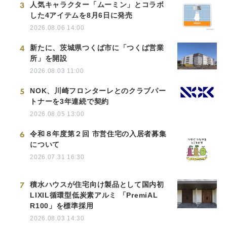
3
人気キャラクター「ムーミン」とコラボ
した4アイテムを8月6日に発売
2026.08.06 14:00
4
新たに、茨城県つくば市に「つくば営業
所」を開設
2026.08.03 11:00
5
NOK、川崎フロンターレとのクラブパー
トナーを3年連続で契約
2026.08.05 13:00
6
令和８年度第２回 市営住宅の入居者募集
について
2026.07.31 16:30
7
積水ハウスが住宅向け製品として国内初
LIXIL循環型低炭素アルミ 「PremiAL
R100」を標準採用
2026.08.03 14:30