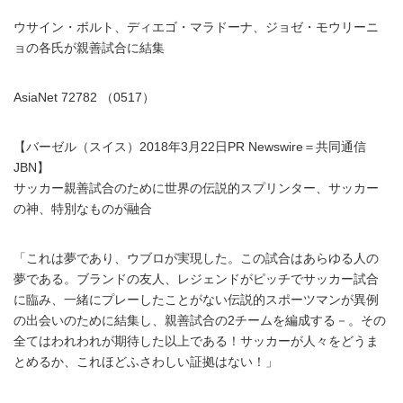
ウサイン・ボルト、ディエゴ・マラドーナ、ジョゼ・モウリーニ
ョの各氏が親善試合に結集
AsiaNet 72782 （0517）
【バーゼル（スイス）2018年3月22日PR Newswire＝共同通信
JBN】
サッカー親善試合のために世界の伝説的スプリンター、サッカー
の神、特別なものが融合
「これは夢であり、ウブロが実現した。この試合はあらゆる人の
夢である。ブランドの友人、レジェンドがピッチでサッカー試合
に臨み、一緒にプレーしたことがない伝説的スポーツマンが異例
の出会いのために結集し、親善試合の2チームを編成する－。その
全てはわれわれが期待した以上である！サッカーが人々をどうま
とめるか、これほどふさわしい証拠はない！」