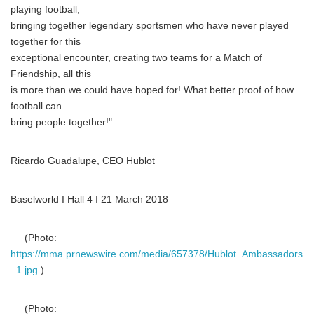
playing football,
bringing together legendary sportsmen who have never played
together for this
exceptional encounter, creating two teams for a Match of
Friendship, all this
is more than we could have hoped for! What better proof of how
football can
bring people together!"
Ricardo Guadalupe, CEO Hublot
Baselworld I Hall 4 I 21 March 2018
(Photo:
https://mma.prnewswire.com/media/657378/Hublot_Ambassadors
_1.jpg
)
(Photo: