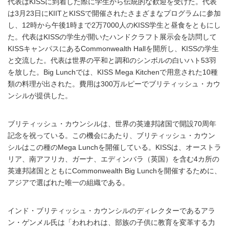
代表はKISSに到着した際に学生から伝統的な歓迎を受けた。代表
は3月23日にKIITとKISSで開催されたさまざまなプログラムに参加
し、12時から午後1時まで2万7000人のKISS学生と昼食をともにし
た。代表はKISSの学生が開いたハンドクラフト展示会を訪問して
KISSキャンパスにあるCommonwealth Hallを開所し、KISSの学生
と交流した。代表は世界の平和と調和のシンボルの白いハト53羽
を放した。Big Lunchでは、KISS Mega Kitchenで用意された10種
類の料理が出された。費用は300万ルピーでブリティッシュ・カウ
ンシルが提供した。
ブリティッシュ・カウンシルは、世界の英連邦諸国で開設70周年
記念を祝っている。この機会にあたり、ブリティッシュ・カウン
シルはこの種のMega Lunchを開催している。KISSは、オーストラ
リア、南アフリカ、ガーナ、エディンバラ（英国）を含む4カ所の
英連邦諸国とともにCommonwealth Big Lunchを開催するために、
アジアで選ばれた唯一の組織である。
インド・ブリティッシュ・カウンシルのディレクターであるアラ
ン・ゲンメル氏は「われわれは、部族の子供に教育を変革する力