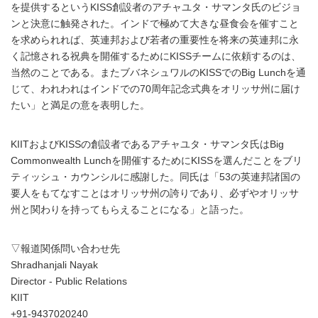
を提供するというKISS創設者のアチャユタ・サマンタ氏のビジョ
ンと決意に触発された。インドで極めて大きな昼食会を催すこと
を求められれば、英連邦および若者の重要性を将来の英連邦に永
く記憶される祝典を開催するためにKISSチームに依頼するのは、
当然のことである。またブバネシュワルのKISSでのBig Lunchを通
じて、われわれはインドでの70周年記念式典をオリッサ州に届け
たい」と満足の意を表明した。
KIITおよびKISSの創設者であるアチャユタ・サマンタ氏はBig
Commonwealth Lunchを開催するためにKISSを選んだことをブリ
ティッシュ・カウンシルに感謝した。同氏は「53の英連邦諸国の
要人をもてなすことはオリッサ州の誇りであり、必ずやオリッサ
州と関わりを持ってもらえることになる」と語った。
▽報道関係問い合わせ先
Shradhanjali Nayak
Director - Public Relations
KIIT
+91-9437020240