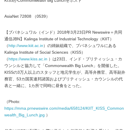
KISSがCommonwealth Big Lunchをホスト
AsiaNet 72808 （0539）
【ブバネシュワル（インド）2018年3月23日PR Newswire＝共同
通信JBN】Kalinga Institute of Industrial Technology（KIIT）
（
http://www.kiit.ac.in
）の姉妹組織で、ブバネシュワルにある
Kalinga Institute of Social Sciences（KISS）
（
https://www.kiss.ac.in
）は23日、インド・ブリティッシュ・カ
ウンシルと協力して「Commonwealth Big Lunch」を開催した。
KISSの3万人以上のスタッフと地元学生が、高等弁務官、高等副弁
務官、53カ国英連邦諸国およびブリティッシュ・カウンシルの代
表と一緒に、1カ所で同時に昼食をとった。
（Photo:
https://mma.prnewswire.com/media/658124/KIIT_KISS_Common
wealth_Big_Lunch.jpg
）