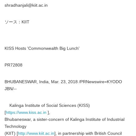
shradhanjali@kiit.ac.in
ソース：KIIT
KISS Hosts 'Commonwealth Big Lunch'
PR72808
BHUBANESWAR, India, Mar. 23, 2018 /PRNewswire=KYODO
JBN/--
Kalinga Institute of Social Sciences (KISS)
[
https://www.kiss.ac.in
],
Bhubaneswar, a sister-concern of Kalinga Institute of Industrial
Technology
(KIIT) [
http://www.kiit.ac.in
], in partnership with British Council