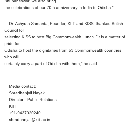
Bhubaneswar, we also bring
the celebrations of our 70th anniversary in India to Odisha."
Dr. Achyuta Samanta, Founder, KIIT and KISS, thanked British
Council for
selecting KISS to host Big Commonwealth Lunch. "It is a matter of
pride for
Odisha to host the dignitaries from 53 Commonwealth countries
who will
certainly carry a part of Odisha with them," he said.
Media contact:
Shradhanjali Nayak
Director - Public Relations
KIIT
+91-9437020240
shradhanjali@kiit.ac.in