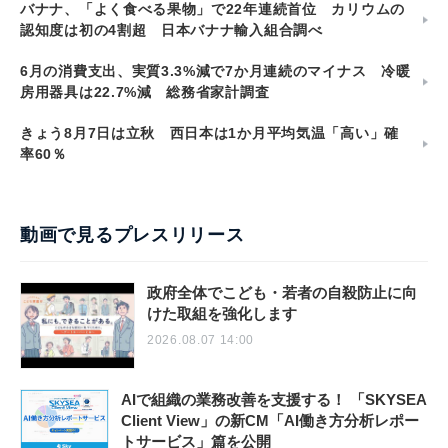
バナナ、「よく食べる果物」で22年連続首位 カリウムの
認知度は初の4割超 日本バナナ輸入組合調べ
6月の消費支出、実質3.3%減で7か月連続のマイナス 冷暖
房用器具は22.7%減 総務省家計調査
きょう8月7日は立秋 西日本は1か月平均気温「高い」確
率60％
動画で見るプレスリリース
政府全体でこども・若者の自殺防止に向
けた取組を強化します
2026.08.07 14:00
AIで組織の業務改善を支援する！ 「SKYSEA
Client View」の新CM「AI働き方分析レポー
トサービス」篇を公開