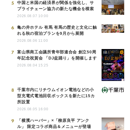
5
中国と米国の経済界が関係を強化し、サ
プライチェーン協力の新たな機会を模索
2026.08.07 10:00
6
亀の井ホテル 有馬 有馬の歴史と文化に触
れる秋の宿泊プランを9月から展開
2026.08.06 11:00
7
富山県商工会議所青年部連合会 創立50周
年記念祝賀会 「DJ盆踊り」を開催します
2026.08.04 15:25
8
千葉市内にリチウムイオン電池などの小
型充電式電池回収ボックスを新たに15カ
所設置
2026.08.05 16:00
9
「横濱ハーバー」×「柳原良平 アンク
ル」 限定コラボ商品＆メニューが登場