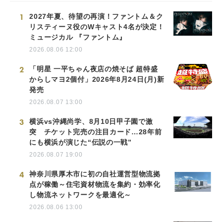
1
2027年夏、待望の再演！ファントム＆ク
リスティーヌ役のWキャスト4名が決定！
ミュージカル 『ファントム』
2026.08.06 12:00
2
「明星 一平ちゃん夜店の焼そば 超特盛
からしマヨ2個付」2026年8月24日(月)新
発売
2026.08.07 13:00
3
横浜vs沖縄尚学、8月10日甲子園で激
突 チケット完売の注目カード…28年前
にも横浜が演じた“伝説の一戦”
2026.08.07 19:00
4
神奈川県厚木市に初の自社運営型物流拠
点が稼働～住宅資材物流を集約・効率化
し物流ネットワークを最適化～
2026.08.06 13:00