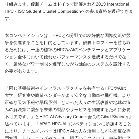
り組みます。優勝チームはドイツで開催される2019 Interational
HPC - ISC Student Clustet Competitionへの参加資格を獲得できま
す。
本コンペティションは、HPCとAI分野での友好的な国際交流や競
争を促進することを目的としています。優勝トロフィーを勝ち取
るためには、一連の標準のHPCやAIのベンチマークとアプリケー
ション全体において優れたパフォーマンスを達成するだけでな
く、厳格なパワー制限を遵守しながら独自のシステムを設計する
必要があります。
「同じ基盤技術やインフラストラクチャを共有するHPCやAIは、
大学、研究室や商業ベンダーがより安全な自動車や飛行機、より
正確な天気予報や暴風予測、といった人々の生活改善や地球の悩
みの解決策に繋がる未来の製品やサービスを開発するために必要
不可欠です。」とHPC-AI Advisory Council会長のGilad Shainerは
述べています。「APAC HPC-AIコンペティションに参加すること
により、チームメンバーはHPCとAIの力を活用しながら高度な専
門知識、トレーニングやツール、幅広いテクノロジーや技術にア