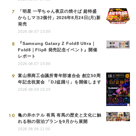
7
「明星 一平ちゃん夜店の焼そば 超特盛
からしマヨ2個付」2026年8月24日(月)新
発売
2026.08.07 13:00
8
『Samsung Galaxy Z Fold8 Ultra｜
Fold8｜Flip8 発売記念イベント』開催
レポート
2026.08.07 15:00
9
富山県商工会議所青年部連合会 創立50周
年記念祝賀会 「DJ盆踊り」を開催します
2026.08.04 15:25
10
亀の井ホテル 有馬 有馬の歴史と文化に触
れる秋の宿泊プランを9月から展開
2026.08.06 11:00