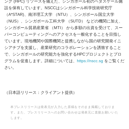
ング (HPC) リソースを備えた、シンガポール初のペタスケール施
設を保有しています。NSCCはシンガポール科学技術研究庁
（A*STAR)、南洋理工大学 （NTU）、シンガポール国立大学
（NUS）、シンガポール工科大学 （SUTD） などの機関に加え、
シンガポール貿易産業省 （MTI） から多額の出資を受けて、スー
パーコンピューティングへのアクセスを一般化することを目指し
ています。現地機関や国際機関と提携しながら国の研究開発イニ
シアチブを支援し、産業研究のコラボレーションを誘致すること
で、シンガポールの研究能力を強化するHPCプロジェクトとプロ
グラムを促進します。詳細については、
https://nscc.sg
をご覧くだ
さい。
（日本語リリース：クライアント提供）
本プレスリリースは発表元が入力した原稿をそのまま掲載しておりま
す。また、プレスリリースへのお問い合わせは発表元に直接お願いいた
します。