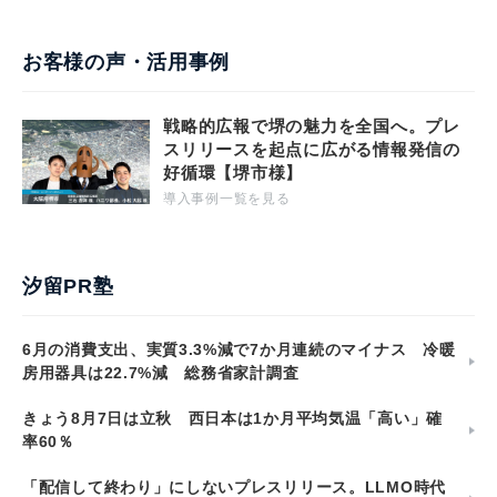
お客様の声・活用事例
戦略的広報で堺の魅力を全国へ。プレ
スリリースを起点に広がる情報発信の
好循環【堺市様】
導入事例一覧を見る
汐留PR塾
6月の消費支出、実質3.3%減で7か月連続のマイナス 冷暖
房用器具は22.7%減 総務省家計調査
きょう8月7日は立秋 西日本は1か月平均気温「高い」確
率60％
「配信して終わり」にしないプレスリリース。LLMO時代