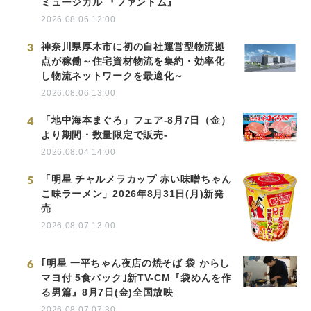
ミュージカル 『ファントム』
2026.08.06 12:00
3
神奈川県厚木市に初の自社運営型物流拠
点が稼働～住宅資材物流を集約・効率化
し物流ネットワークを最適化～
2026.08.06 13:00
4
「地中海本まぐろ」フェア-8月7日（金）
より期間・数量限定で販売-
2026.08.04 14:00
5
「明星 チャルメラカップ 赤い味噌ちゃん
こ味ラーメン」2026年8月31日(月)新発
売
2026.08.07 13:00
6
｢明星 一平ちゃん夜店の焼そば 袋 からし
マヨ付 5食パック｣新TV-CM『袋めんを作
る男篇』8月7日(金)全国放映
2026.08.07 07:30