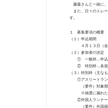
藤森さんと一緒に、
また、日々のトレー
す。
１ 募集要項の概要
（１）申込期間
４月１３日（金）正
（２）参加者の決定
① 一般枠…申込み
② 特別枠…各規
（３）特別枠（主なも
①アスリートランナ
（要件）対象期間内
※抽選に漏れた場合
②外国人ランナー枠
（要件）外国籍