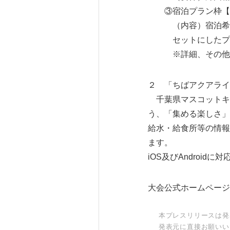
③宿泊プラン枠【 
（内容）宿泊希望の
セットにしたプラン
※詳細、その他の特
２ 「ちばアクアライ
千葉県マスコットキ
う、「集める楽しさ」
給水・給食所等の情報
ます。
iOS及びAndroidに
大会公式ホームペー
本プレスリリースは発
発表元に直接お願いい