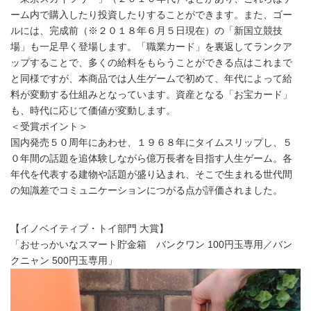
ーム内で購入したり投資したりすることができます。また、ゴー
ルには、完成前（※２０１８年６月５日現在）の「新国立競技
場」も一足早く登場します。「職業カード」を裏返してランクア
ップすることで、多くの給料をもらうことができる点はこれまで
と同様ですが、本商品では人生ゲームで初めて、年代によって給
料が変動する仕組みとなっています。資産となる「お宝カード」
も、時代に応じて価値が変動します。
＜受賞ポイント＞
国内発売５０周年にあわせ、１９６８年にタイムスリップし、５
０年間の話題を追体験しながら億万長者を目指す人生ゲーム。各
年代を代表する建物や話題が盛り込まれ、そこで生まれる世代間
の知識差でコミュニケーションにつがる点が評価されました。
【イノベイティブ・トイ部門 大賞】
「おせっかいなスマート貯金箱 バンクワン 100円玉専用／バン
クニャン 500円玉専用」