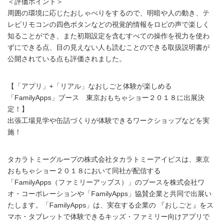
＜評価ポイント＞
周囲の環境に応じたおしゃべりをするので、明暗や人の動き、テ
レビリモコンの四色ボタンなどの視覚的情報をロビの声で楽しく
知ることができ、また初期設定を含むすべての操作を視力を使わ
ずにできる点、目の見えない人も読むことのできる取扱説明書が
公開されている点も評価されました。
【「アプリ」+「リアル」なおしごと体験が楽しめる
「FamilyApps」ブース 東京おもちゃショー２０１８に出展決
定！】
出張工場見学や缶詰づくりが体験できるワークショップなどを実
施！
タカラトミーグループの株式会社タカラトミーアイビスは、東京
おもちゃショー２０１８において同社が配信する
「FamilyApps（ファミリーアップス）」のブースを株式会社ワ
オ・コーポレーションや「FamilyApps」協賛企業と共同で出展い
たします。「FamilyApps」は、実在する企業の 『おしごと』をス
マホ・タブレットで体験できるキッズ・ファミリー向けアプリで