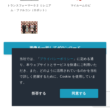
トランスフォーマー０２ ミレニア
マイルームロビ
ム・ファルコン（ロボット）
画像を一括してダウンロード
当社では、「
プライバシーポリシー
」に定める通
り、本ウェブサイトとサービスを快適にご利用いた
だき、また、どのように活用されているのかを当社

テーマ
新商品・新製品
、
新技術・研究開発・特許
、
で詳しく把握するために、Cookie を使用していま
イベント・セミナー・展示会
す。

ジャンル
同意する
趣味・娯楽
、
玩具・ホビー
拒否する