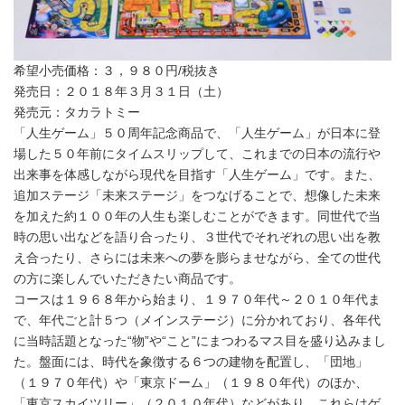
希望小売価格：３，９８０円/税抜き
発売日：２０１８年３月３１日（土）
発売元：タカラトミー
「人生ゲーム」５０周年記念商品で、「人生ゲーム」が日本に登
場した５０年前にタイムスリップして、これまでの日本の流行や
出来事を体感しながら現代を目指す「人生ゲーム」です。また、
追加ステージ「未来ステージ」をつなげることで、想像した未来
を加えた約１００年の人生も楽しむことができます。同世代で当
時の思い出などを語り合ったり、３世代でそれぞれの思い出を教
え合ったり、さらには未来への夢を膨らませながら、全ての世代
の方に楽しんでいただきたい商品です。
コースは１９６８年から始まり、１９７０年代～２０１０年代ま
で、年代ごと計５つ（メインステージ）に分かれており、各年代
に当時話題となった“物”や“こと”にまつわるマス目を盛り込みまし
た。盤面には、時代を象徴する６つの建物を配置し、「団地」
（１９７０年代）や「東京ドーム」（１９８０年代）のほか、
「東京スカイツリー」（２０１０年代）などがあり、これらはゲ