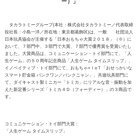
ー）」
タカラトミーグループ(本社：株式会社タカラトミー／代表取締
役社長：小島一洋／所在地：東京都葛飾区)は、一般 社団法人
日本玩具協会が主催する「日本おもちゃ大賞２０１８」（※）に
おいて、７部門中、３部門で大賞、７部門で優秀賞を受賞いたし
ました。大賞商品は、コミュニケーション・トイ部門にて、「人
生ゲーム」の５０周年記念商品「人生ゲーム タイムスリップ」、
イノベイティブ・トイ部門にて、おもちゃ×ＩoＴ「おせっかいな
スマート貯金箱 バンクワン／バンクニャン」、共遊玩具部門に
て、ダイキャスト製ミニカー「トミカ」にリアルな音・振動を加
えた新定番シリーズ「トミカ４Ｄ（フォーディー）」の３商品で
す。
コミュニケーション・トイ部門大賞：
「人生ゲーム タイムスリップ」