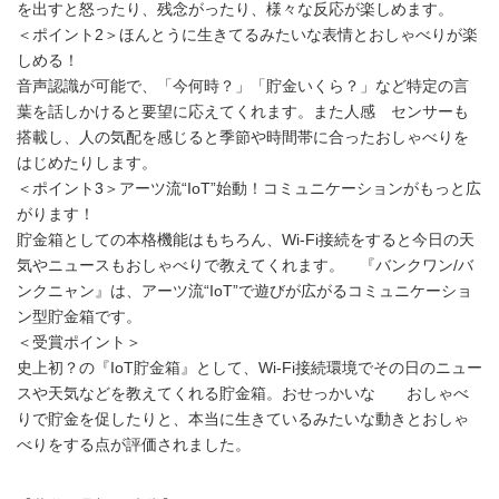
を出すと怒ったり、残念がったり、様々な反応が楽しめます。
＜ポイント2＞ほんとうに生きてるみたいな表情とおしゃべりが楽
しめる！
音声認識が可能で、「今何時？」「貯金いくら？」など特定の言
葉を話しかけると要望に応えてくれます。また人感 センサーも
搭載し、人の気配を感じると季節や時間帯に合ったおしゃべりを
はじめたりします。
＜ポイント3＞アーツ流“IoT”始動！コミュニケーションがもっと広
がります！
貯金箱としての本格機能はもちろん、Wi-Fi接続をすると今日の天
気やニュースもおしゃべりで教えてくれます。 『バンクワン/バ
ンクニャン』は、アーツ流“IoT”で遊びが広がるコミュニケーショ
ン型貯金箱です。
＜受賞ポイント＞
史上初？の『IoT貯金箱』として、Wi-Fi接続環境でその日のニュー
スや天気などを教えてくれる貯金箱。おせっかいな おしゃべ
りで貯金を促したりと、本当に生きているみたいな動きとおしゃ
べりをする点が評価されました。