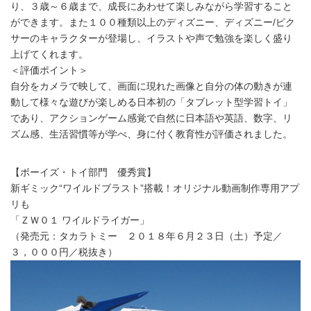
り、３歳～６歳まで、成長にあわせて楽しみながら学習すること
ができます。また１００種類以上のディズニー、ディズニー/ピク
サーのキャラクターが登場し、イラストや声で勉強を楽しく盛り
上げてくれます。
＜評価ポイント＞
自分をカメラで映して、画面に現れた画像と自分の体の動きが連
動して様々な遊びが楽しめる日本初の「タブレット型学習トイ」
であり、アクションゲーム感覚で自然に日本語や英語、数字、リ
ズム感、生活習慣等が学べ、身に付く教育性が評価されました。
【ボーイズ・トイ部門 優秀賞】
新ギミック“ワイルドブラスト”搭載！オリジナル動画制作専用アプ
リも
「ＺＷ０１ ワイルドライガー」
（発売元：タカラトミー ２０１８年６月２３日（土）予定／
３，０００円／税抜き）