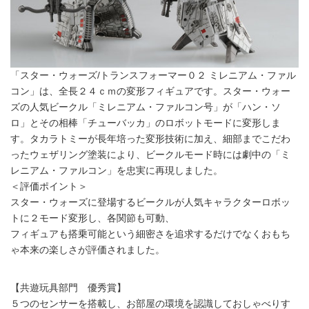
「スター・ウォーズ/トランスフォーマー０２ ミレニアム・ファル
コン」は、全長２４ｃｍの変形フィギュアです。スター・ウォー
ズの人気ビークル「ミレニアム・ファルコン号」が「ハン・ソ
ロ」とその相棒「チューバッカ」のロボットモードに変形しま
す。タカラトミーが長年培った変形技術に加え、細部までこだわ
ったウェザリング塗装により、ビークルモード時には劇中の「ミ
レニアム・ファルコン」を忠実に再現しました。
＜評価ポイント＞
スター・ウォーズに登場するビークルが人気キャラクターロボッ
トに２モード変形し、各関節も可動、
フィギュアも搭乗可能という細密さを追求するだけでなくおもち
ゃ本来の楽しさが評価されました。
【共遊玩具部門 優秀賞】
５つのセンサーを搭載し、お部屋の環境を認識しておしゃべりす