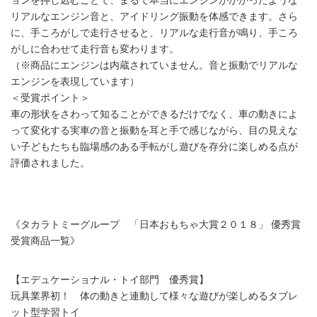
ョンを押し込むことで、まるで本当にエンジンがかかったような
リアルなエンジン音と、アイドリング振動を体感できます。さら
に、手ころがしで走行させると、リアルな走行音が鳴り、手ころ
がしに合わせて走行音も変わります。
（※商品にエンジンは内蔵されていません。音と振動でリアルな
エンジンを表現しています）
＜受賞ポイント＞
車の形状をさわって知ることができるだけでなく、車の動きによ
って変化する実車の音と振動を耳と手で感じながら、目の見えな
い子どもたちも臨場感のある手転がし遊びを存分に楽しめる点が
評価されました。
《タカラトミーグループ 「日本おもちゃ大賞２０１８」 優秀賞
受賞商品一覧》
【エデュケーショナル・トイ部門 優秀賞】
玩具業界初！ 体の動きと連動して様々な遊びが楽しめるタブレ
ット型学習トイ