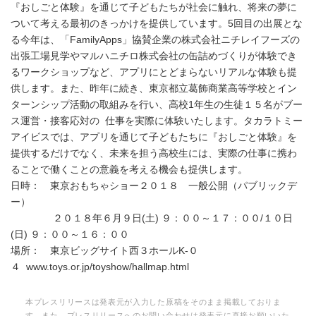
『おしごと体験』を通じて子どもたちが社会に触れ、将来の夢に
ついて考える最初のきっかけを提供しています。5回目の出展とな
る今年は、「FamilyApps」協賛企業の株式会社ニチレイフーズの
出張工場見学やマルハニチロ株式会社の缶詰めづくりが体験でき
るワークショップなど、アプリにとどまらないリアルな体験も提
供します。また、昨年に続き、東京都立葛飾商業高等学校とイン
ターンシップ活動の取組みを行い、高校1年生の生徒１５名がブー
ス運営・接客応対の 仕事を実際に体験いたします。タカラトミー
アイビスでは、アプリを通じて子どもたちに『おしごと体験』を
提供するだけでなく、未来を担う高校生には、実際の仕事に携わ
ることで働くことの意義を考える機会も提供します。
日時： 東京おもちゃショー２０１８ 一般公開（パブリックデ
ー）
２０１８年６月９日(土) ９：００～１７：００/１０日
(日) ９：００～１６：００
場所： 東京ビッグサイト西３ホールK-０
４ www.toys.or.jp/toyshow/hallmap.html
本プレスリリースは発表元が入力した原稿をそのまま掲載しておりま
す。また、プレスリリースへのお問い合わせは発表元に直接お願いいた