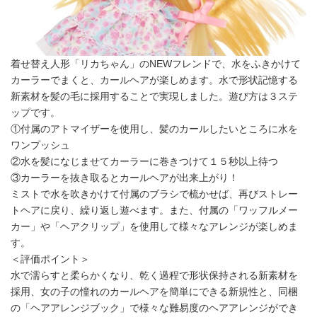
着せ替え人形「リカちゃん」のNEWフレンドで、水をふきかけて
カーラーでまくと、カールヘアが楽しめます。水で形状記憶する
新素材を髪の毛に採用することで実現しました。遊び方は３ステ
ップです。
①付属のアトマイザーを使用し、髪のカールしたいところに水を
ワンプッシュ
②水を髪になじませてカーラーに巻きつけて１５秒以上待つ
③カーラーを抜き取るとカールヘアが出来上がり！
ミストで水を吹きかけて付属のブラシで梳かせば、再びストレー
トヘアに戻り、繰り返し遊べます。また、付属の「ワッフルメー
カー」や「ヘアクリップ」を使用して様々なアレンジが楽しめま
す。
＜評価ポイント＞
水で濡らすと柔らかくなり、乾く過程で形状保持される新素材を
採用、女の子の憧れのカールヘアを簡単にできる新規性と、同梱
の「ヘアアレンジブック」で様々な難易度のヘアアレンジができ