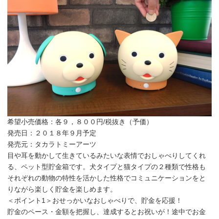
希望小売価格：各９，８００円/税抜き（予価）
発売日：２０１８年９月予定
発売元：タカラトミーアーツ
目や耳を動かして生きているみたいな表情でおしゃべりしてくれ
る、ペット型貯金箱です。犬タイプと猫タイプの２種類で性格も
それぞれの動物の特性を活かした性格でコミュニケーションをと
りながら楽しく貯金を楽しめます。
＜ポイント1＞おせっかいなおしゃべりで、貯金を応援！
貯金のペース・金額を把握し、達成するとお祝いが！途中でお金