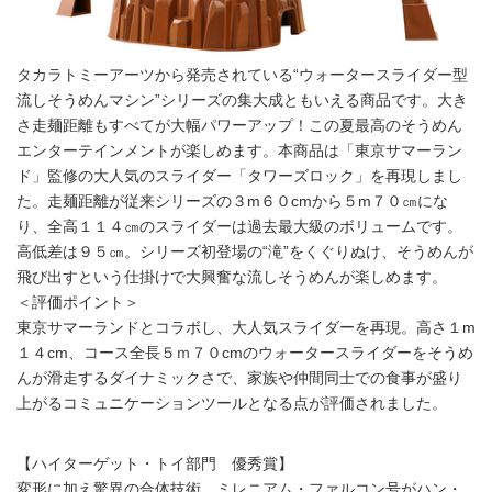
タカラトミーアーツから発売されている“ウォータースライダー型
流しそうめんマシン”シリーズの集大成ともいえる商品です。大き
さ走麺距離もすべてが大幅パワーアップ！この夏最高のそうめん
エンターテインメントが楽しめます。本商品は「東京サマーラン
ド」監修の大人気のスライダー「タワーズロック」を再現しまし
た。走麺距離が従来シリーズの３m６０cmから５m７０㎝にな
り、全高１１４㎝のスライダーは過去最大級のボリュームです。
高低差は９５㎝。シリーズ初登場の“滝”をくぐりぬけ、そうめんが
飛び出すという仕掛けで大興奮な流しそうめんが楽しめます。
＜評価ポイント＞
東京サマーランドとコラボし、大人気スライダーを再現。高さ１m
１４cm、コース全長５ｍ７０cmのウォータースライダーをそうめ
んが滑走するダイナミックさで、家族や仲間同士での食事が盛り
上がるコミュニケーションツールとなる点が評価されました。
【ハイターゲット・トイ部門 優秀賞】
変形に加え驚異の合体技術 ミレニアム・ファルコン号がハン・