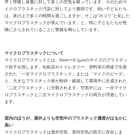
早く呼吸し体重に対して多くの空気を吸っています。そのためマ
イクロプラスチック汚染に対してより脆弱です。幼い子どもたち
は、床の上で多くの時間を過ごしますが、そこは“ホコリ”と化した
マイクロプラスチックが潜んでいます」と、特に子どもたちが危
険にさらされていることに警鐘を鳴らしています。
マイクロプラスチックについて
マイクロプラスチックとは、5mm〜0.1μmのサイズのプラスチッ
ク粒子を指します。化粧品やトイレタリー、塗料等の用途で生産
された「一次マイクロプラスチック」または「マイクロビーズ」
と、大きなプラスチック材が粉砕・破損して環境中に生成された
「二次プラスチック」に分類されます。空気中には、一次マイク
ロプラスチックと二次マイクロプラスチックの両方が浮遊してい
ます。
室内のほうが、屋外よりも空気中のプラスチック濃度がはるかに
高い
マイクロプラスチックは屋外空気、室内空気の双方に存在しま