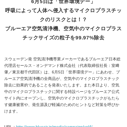
6月5日は「世界環境デー」
呼吸によって人体へ侵入するマイクロプラスチッ
クのリスクとは！？
ブルーエア空気清浄機、空気中のマイクロプラス
チックサイズの粒子を99.97%除去
スウェーデン発 空気清浄機専業メーカーであるブルーエア日本総
代理店セールス・オンデマンド株式会社（代表取締役社長：室﨑
肇／東京都千代田区）は、6月5日「世界環境デー」にあわせ、ブ
ルーエア空気清浄機の全商品が、空気中のマイクロプラスチック
除去に効果的であることを発表いたします。また本日より、空気
中のマイクロプラスチックに関する特設ページをブルーエア公式
サイト内にオープンし、空気中のマイクロプラスチックがもたら
す健康被害や、発生源及び軽減のためのヒントなど対策を呼びか
けます。
URL：
http://www.blueair.jp/media/campaign/vol4/