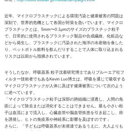
近年、マイクロプラスチックによる環境汚染と健康被害の問題は
深刻で、世界的危機として各国が対策を急いでいます。マイクロ
プラスチックとは、5mm〜0.1μmのサイズのプラスチック粒子
で、日常的に使用されるプラスチック製品や合成繊維、化粧品な
どから発生し、プラスチックに汚染された海洋の水産物を食した
り、ペットボトル飲料を飲んだりすることで人体に取り込まれる
リスクは以前から指摘されています。
そうしたなか、呼吸器系 粒子沈着研究博士でありブルーエア社フ
ィルター技術者でもあるKevin Luo博士は、呼吸を通じて吸収する
マイクロプラスチックが人体に及ぼす健康被害について次のよう
に述べています。
「マイクロプラスチック粒子は深部の肺組織に浸透し、人間の免
疫によって除去または消化することはできません。最も小さい粒
子は血流にまで流入し、心臓血管や脳血管疾患を引き起こし、癌
を誘発し、ヒトの免疫系や神経系に影響を及ぼすのです」
さらに、「子どもは呼吸器系が未発達であるうえに、大人よりも