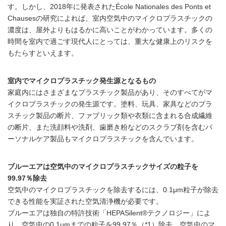
す。しかし、2018年に発表されたÉcole Nationales des Ponts et
Chausesの研究によれば、室内空気中のマイクロプラスチックの
濃度は、屋外よりもはるかに高いことがわかっています。多くの
時間を室内で過ごす現代人にとっては、重大な健康上のリスクを
もたらすといえます。
室内でマイクロプラスチック発生源となるもの
家庭内にはさまざまなプラスチック製品があり、そのすべてがマ
イクロプラスチックの発生源です。塗料、玩具、家具などのプラ
スチック製品の断片、ファブリック類や衣類に含まれる合成繊維
の断片、また洗顔料や洗剤、歯磨き粉などのスクラブ剤を含むパ
ーソナルケア製品もマイクロプラスチックを含んでいます。
ブルーエアは空気中のマイクロプラスチックサイズの粒子を
99.97％除去
空気中のマイクロプラスチックを除去するには、0.1μm粒子が除去
できる性能を実証された空気清浄機が必要です。
ブルーエアは独自の特許技術「HEPASilent®テクノロジー」によ
り、空気中の0.1μmまでの粒子を99.97％（*1）除去。空気中のマ