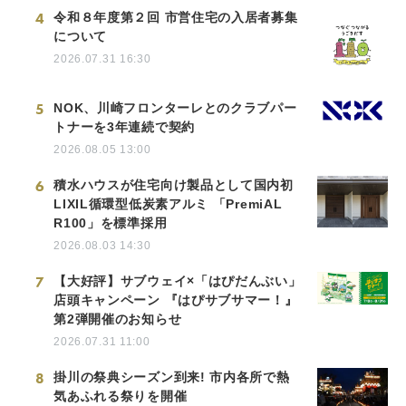
4
令和８年度第２回 市営住宅の入居者募集
について
2026.07.31 16:30
5
NOK、川崎フロンターレとのクラブパー
トナーを3年連続で契約
2026.08.05 13:00
6
積水ハウスが住宅向け製品として国内初
LIXIL循環型低炭素アルミ 「PremiAL
R100」を標準採用
2026.08.03 14:30
7
【大好評】サブウェイ×「はぴだんぶい」
店頭キャンペーン 『はぴサブサマー！』
第2弾開催のお知らせ
2026.07.31 11:00
8
掛川の祭典シーズン到来! 市内各所で熱
気あふれる祭りを開催