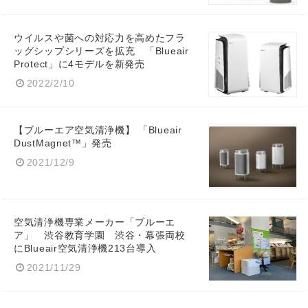
ウイルスや菌への対応力を高めたフラ
ッグシップシリーズを拡充 「Blueair
Protect」に4モデルを新発売
2022/2/10
【ブルーエア空気清浄機】 「Blueair
DustMagnet™」発売
2021/12/9
Japanese
空気清浄機専業メーカー「ブルーエ
ア」 渋谷教育学園 渋谷・幕張両校
にBlueair空気清浄機213台導入
2021/11/29
English