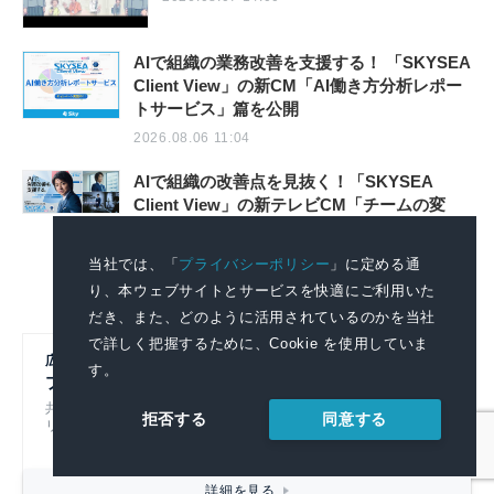
AIで組織の業務改善を支援する！ 「SKYSEA
Client View」の新CM「AI働き方分析レポー
トサービス」篇を公開
2026.08.06 11:04
AIで組織の改善点を見抜く！「SKYSEA
Client View」の新テレビCM「チームの変
革」篇の放映を開始
2026.08.06 11:04
当社では、「
プライバシーポリシー
」に定める通
り、本ウェブサイトとサービスを快適にご利用いた
だき、また、どのように活用されているのかを当社
で詳しく把握するために、Cookie を使用していま
広報初心者のための
す。
プレスリリースの書き方
共同通信社グループのノウハウをもとにプレスリ
同意する
拒否する
リースの基本的なポイントを解説！
詳細を見る