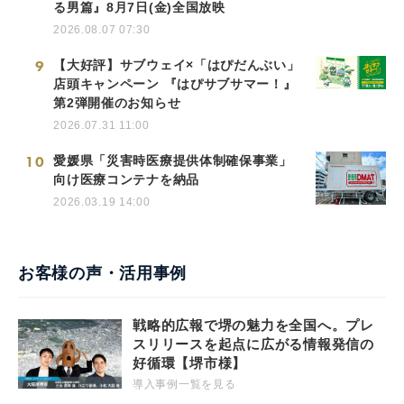
る男篇』8月7日(金)全国放映
2026.08.07 07:30
9
【大好評】サブウェイ×「はぴだんぶい」
店頭キャンペーン 『はぴサブサマー！』
第2弾開催のお知らせ
2026.07.31 11:00
10
愛媛県「災害時医療提供体制確保事業」
向け医療コンテナを納品
2026.03.19 14:00
お客様の声・活用事例
戦略的広報で堺の魅力を全国へ。プレ
スリリースを起点に広がる情報発信の
好循環【堺市様】
導入事例一覧を見る