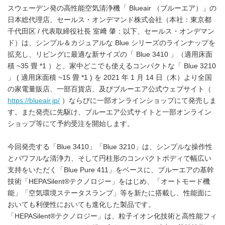
スウェーデン発の高性能空気清浄機「 Blueair （ブルーエア）」の
日本総代理店、セールス・オンデマンド株式会社（本社：東京都
千代田区 / 代表取締役社長 室﨑 肇：以下、セールス・オンデマン
ド）は、シンプル＆カジュアルな Blue シリーズのラインナップを
拡充し、リビングに最適な新サイズの「 Blue 3410 」（適用床面
積 ~35 畳 *1 ）と、家中どこでも使えるコンパクトな「 Blue 3210
」 ( 適用床面積 ~15 畳 *1 ) を 2021 年 1 月 14 日（木）より全国
の家電量販店、一部百貨店、及びブルーエア公式ウェブサイト（
https://blueair.jp/
）ならびに一部オンラインショップにて発売しま
す。また発売に先駆け、ブルーエア公式サイトと一部オンライン
ショップ等にて予約受注を開始します。
今回発売する「Blue 3410」「Blue 3210」は、シンプルな操作性
とパワフルな清浄力、そして円柱形のコンパクトボディで幅広い
支持をいただく「Blue Pure 411」をベースに、ブルーエアの基幹
技術「HEPASilent®テクノロジー」をはじめ、「オートモード機
能」「空気環境ステータスランプ」等を新たに搭載し、性能面に
おいても利便性においても進化した製品です。
「HEPASilent®テクノロジー」は、粒子イオン化技術と高性能フィ