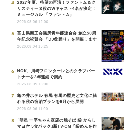
4
2027年夏、待望の再演！ファントム＆ク
リスティーヌ役のWキャスト4名が決定！
ミュージカル 『ファントム』
2026.08.06 12:00
5
富山県商工会議所青年部連合会 創立50周
年記念祝賀会 「DJ盆踊り」を開催します
2026.08.04 15:25
6
NOK、川崎フロンターレとのクラブパー
トナーを3年連続で契約
2026.08.05 13:00
7
亀の井ホテル 有馬 有馬の歴史と文化に触
れる秋の宿泊プランを9月から展開
2026.08.06 11:00
8
｢明星 一平ちゃん夜店の焼そば 袋 からし
マヨ付 5食パック｣新TV-CM『袋めんを作