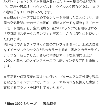
ルタレーションシステムを組み合わせたBlueair独自の基幹技術
で、花粉やPM2.5、ハウスダスト、ウイルスや菌など 0.1μmまで
の微粒子を99.97%除去*2します。
またBlueシリーズではじめてセンサーを搭載したことにより、部
屋の空気状態に合わせて自動的に運転スピードを調整する「オー
トモード機能」と、空気環境を3色のLEDランプでお知らせする
「空気環境ステータスランプ」も実装し、さらに便利にお使いい
ただけます。
洗い替えできるファブリック製のプレフィルターは、北欧の自然
をイメージしたシックな5色のカラーを揃え、素材とカラーライン
ナップを一新しました。さらに本体はマットな質感に仕上げ、
LDKなど暮らしのメインスペースでも高いインテリア性を発揮し
ます。
在宅需要や個室需要の高まりに伴い、ブルーエアは高性能な製品
と豊かなラインナップで、ニューノーマル時代を見据えた生活に
貢献するブランドを目指してまいります。
「
Blue 3000
シリーズ」 製品特長