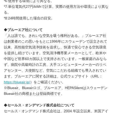
*6:使用する環境により異なる。
*7:単位電気代27円/kWhで計算。実際の使用方法や環境により異な
る。
*8:24時間使用した場合の目安。
◆
ブルーエア社について
「人は誰でも、きれいな空気を吸う権利がある。」ブルーエア社
は創業者のこの思いをもとに1996年にスウェーデンで設立されて
以来、高性能空気清浄技術を追求し、快適で安心できる空気環境
を提供し続けています。空気清浄機専業メーカーとして、欧米や
中国など世界60カ国以上で支持されています。一般家庭のみなら
ず、病院や高級時計の工房、大手コンピューターメーカーのリペ
アセンター、大使館など、空気にこだわる組織でも導入されてい
ます。ブルーエアに関する詳細は、公式ウェブサイト（URL：
https://blueair.jp/
）をご確認ください。
※Blueair、Blueairロゴ、ブルーエア、HEPASilentはスウェーデン
Blueair社の商標または登録商標です。
◆
セールス・オンデマンド株式会社について
セールス・オンデマンド株式会社は、2004 年設立以来、米国アイ