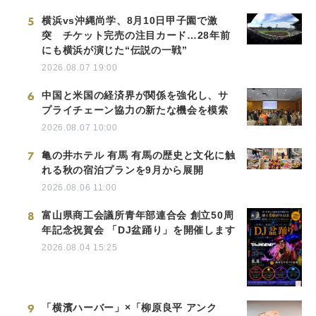
5
横浜vs沖縄尚学、8月10日甲子園で激
突 チケット完売の注目カード…28年前
にも横浜が演じた“伝説の一戦”
2026.08.07 19:00
6
中国と米国の経済界が関係を強化し、サ
プライチェーン協力の新たな機会を模索
2026.08.07 10:00
7
亀の井ホテル 有馬 有馬の歴史と文化に触
れる秋の宿泊プランを9月から展開
2026.08.06 11:00
8
富山県商工会議所青年部連合会 創立50周
年記念祝賀会 「DJ盆踊り」を開催します
2026.08.04 15:25
9
「横濱ハーバー」×「柳原良平 アンク