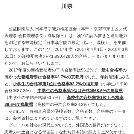
川県
公益財団法人 日本漢字能力検定協会（本部：京都市東山区／代
表理事 会長兼理事長：髙坂節三）は、漢字の読み書きと運用能力
を測定する技能検定「日本漢字能力検定（以下、漢検）」を主催
しております。このたび、2017年度（2017年4月1日～2018年3月
31日）の漢検受検者のべ1,990,428人の合格データがまとまりまし
たので、お知らせいたします。
2017年度の漢検受検者の平均合格率は56.2%で、
最も合格率の
高かった都道府県は合格率63.7%の京都府
でした。年齢層別にみる
と、
小学生の合格率第1位は合格率92.2%の福井県
（小学生の平均
合格率87.3%）、
中学生の合格率第1位は合格率68.6%の鳥取県
（中学生の平均合格率53.7%）、
高校生の合格率第1位も合格率
38.6%で鳥取県
（高校生の平均合格率28.2%）でした。
そのほか、各都道府県の受検者数、合格者数、合格率のデータ
は、参考資料にまとめていますのでご覧ください。
グローバル社会の現代においては、外国語の習得だけでなく、
思考力の土台となる母国語すなわち日本語の能力向上が欠かせま