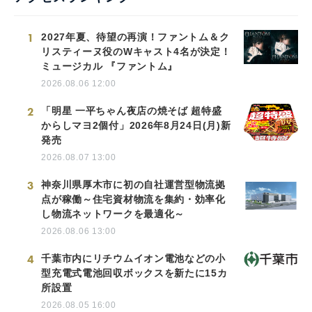
1
2027年夏、待望の再演！ファントム＆ク
リスティーヌ役のWキャスト4名が決定！
ミュージカル 『ファントム』
2026.08.06 12:00
2
「明星 一平ちゃん夜店の焼そば 超特盛
からしマヨ2個付」2026年8月24日(月)新
発売
2026.08.07 13:00
3
神奈川県厚木市に初の自社運営型物流拠
点が稼働～住宅資材物流を集約・効率化
し物流ネットワークを最適化～
2026.08.06 13:00
4
千葉市内にリチウムイオン電池などの小
型充電式電池回収ボックスを新たに15カ
所設置
2026.08.05 16:00