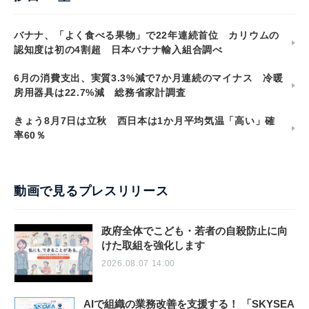
バナナ、「よく食べる果物」で22年連続首位 カリウムの
認知度は初の4割超 日本バナナ輸入組合調べ
6月の消費支出、実質3.3%減で7か月連続のマイナス 冷暖
房用器具は22.7%減 総務省家計調査
きょう8月7日は立秋 西日本は1か月平均気温「高い」確
率60％
動画で見るプレスリリース
政府全体でこども・若者の自殺防止に向
けた取組を強化します
2026.08.07 14:00
AIで組織の業務改善を支援する！ 「SKYSEA