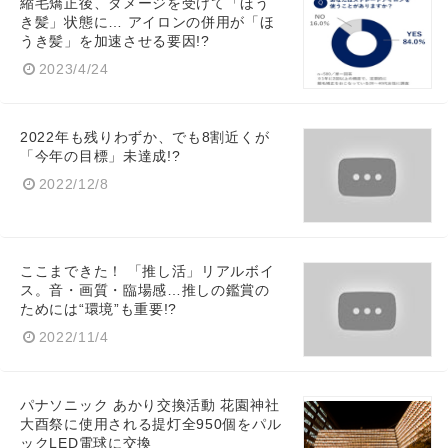
縮毛矯正後、ダメージを受けて「ほう
き髪」状態に… アイロンの併用が「ほ
うき髪」を加速させる要因!?
2023/4/24
2022年も残りわずか、でも8割近くが
「今年の目標」未達成!?
2022/12/8
ここまできた！ 「推し活」リアルボイ
ス。音・画質・臨場感…推しの鑑賞の
ためには“環境”も重要!?
2022/11/4
パナソニック あかり交換活動 花園神社
大酉祭に使用される提灯全950個をパル
ックLED電球に交換