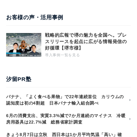
お客様の声・活用事例
戦略的広報で堺の魅力を全国へ。プレ
スリリースを起点に広がる情報発信の
好循環【堺市様】
導入事例一覧を見る
汐留PR塾
バナナ、「よく食べる果物」で22年連続首位 カリウムの
認知度は初の4割超 日本バナナ輸入組合調べ
6月の消費支出、実質3.3%減で7か月連続のマイナス 冷暖
房用器具は22.7%減 総務省家計調査
きょう8月7日は立秋 西日本は1か月平均気温「高い」確