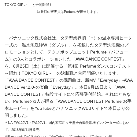
TOKYO GIRL～」と合同開催！
決勝戦の審査員はPerfumeが担当します。
パナソニック株式会社は、タテ型業界初（
）の温水専用ヒータ
＊
ー式の「温水泡洗浄W（ダブル）」を搭載したタテ型洗濯機のプ
ロモーションとして、テクノポップユニットPerfume（パフュー
ム）の3人とコラボレーションした「AWA DANCE CONTEST」
を、8月25日（土）に開催する「第4回 Perfumeダンスコンテスト
～踊れ！TOKYO GIRL～」の決勝戦と合同開催いたします。
「AWA DANCE CONTEST」の課題曲は、新MV「Everyday」-AWA
DANCE Ver.2.0-の楽曲「Everyday」。本日6月15日より「AWA
DANCE CONTEST」特設サイトにて応募受付開始。それにともな
い、Perfumeの3人が踊る「AWA DANCE CONTEST Perfume お手
本ムービー」をYouTubeとパナソニックWEBサイトで本日より公
開しました。
＊NA-FW120V1・FA120V1。国内家庭用タテ型全自動洗濯機インバーター式におい
て。2018年6月1日発売。
※Panasonic公式アカウント「YouTube」「Facebook」「Twitter」の新