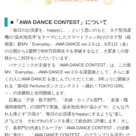
■「AWA DANCE CONTEST」について
「毎日のお洗濯を、happyに。」という思いのもと、タテ型洗濯
機の“温水泡洗浄”をテーマにしたスマートフォン向けのタテ型（縦
画面）新MV「Everyday」-AWA DANCE ver.2.0-は、6月1日（金）
の公開から1週間で800万回再生※を突破するなど、大変多くの皆
様からご好評をいただいています。
パナソニックが主催する「AWA DANCE CONTEST」は、この新
MV「Everyday」-AWA DANCE ver.2.0-を課題曲として、さらに多
くの人にAWA DANCE を楽しんでいただくため、3年ぶりに開催さ
れる「第4回 Perfumeダンスコンテスト ～踊れ！TOKYO GIRL
～」の決勝戦と合同開催します。
応募は「子供・親子部門」「夫婦・カップル部門」「友達・職
場同僚部門」の3部門で実施。温水泡洗浄の“温かさ”や、どんな汚
れも落とす“力強さ”、毎日のお洗濯をhappyにするような“楽し
さ”などを、それぞれのダンスを通じて総合的に評価します。そし
て、各部門の代表1グループが「AWA DANCE CONTEST」の決勝
戦に進出し、「AWA DANCE CONTEST」のグランプリを決定いた