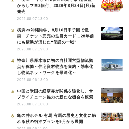
からしマヨ2個付」2026年8月24日(月)新
発売
2026.08.07 13:00
3
横浜vs沖縄尚学、8月10日甲子園で激
突 チケット完売の注目カード…28年前
にも横浜が演じた“伝説の一戦”
2026.08.07 19:00
4
神奈川県厚木市に初の自社運営型物流拠
点が稼働～住宅資材物流を集約・効率化
し物流ネットワークを最適化～
2026.08.06 13:00
5
中国と米国の経済界が関係を強化し、サ
プライチェーン協力の新たな機会を模索
2026.08.07 10:00
6
亀の井ホテル 有馬 有馬の歴史と文化に触
れる秋の宿泊プランを9月から展開
2026.08.06 11:00