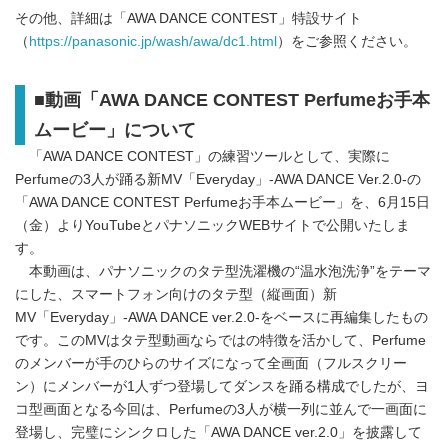
その他、詳細は「AWA DANCE CONTEST」特設サイト
（
https://panasonic.jp/wash/awa/dc1.html
）をご参照ください。
■動画「AWA DANCE CONTEST Perfumeお手本
ムービー」について
「AWA DANCE CONTEST」の練習ツールとして、実際に
Perfumeの3人が踊る新MV「Everyday」-AWA DANCE Ver.2.0-の
「AWA DANCE CONTEST Perfumeお手本ムービー」を、6月15日
（金）よりYouTubeとパナソニックWEBサイトで公開いたしま
す。
本動画は、パナソニックのタテ型洗濯機の“温水泡洗浄”をテーマ
にした、スマートフォン向けのタテ型（縦画面）新
MV「Everyday」-AWA DANCE ver.2.0-をベースに再編集したもの
です。このMVはタテ型動画ならではの特徴を活かして、Perfume
のメンバーが手のひらのサイズになって全画面（フルスクリー
ン）にメンバーが1人ずつ登場してダンスを踊る構成でしたが、ヨ
コ型画面となる今回は、Perfumeの3人が横一列に並んで一画面に
登場し、完璧にシンクロした「AWA DANCE ver.2.0」を披露して