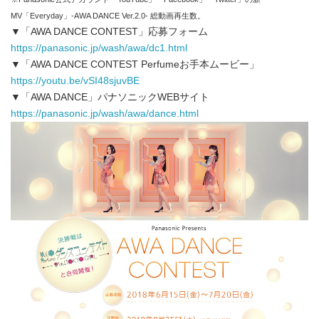
MV「Everyday」-AWA DANCE Ver.2.0- 総動画再生数。
▼「AWA DANCE CONTEST」応募フォーム
https://panasonic.jp/wash/awa/dc1.html
▼「AWA DANCE CONTEST Perfumeお手本ムービー」
https://youtu.be/vSI48sjuvBE
▼「AWA DANCE」パナソニックWEBサイト
https://panasonic.jp/wash/awa/dance.html