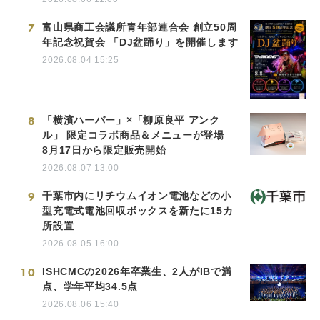
7
富山県商工会議所青年部連合会 創立50周
年記念祝賀会 「DJ盆踊り」を開催します
2026.08.04 15:25
8
「横濱ハーバー」×「柳原良平 アンク
ル」 限定コラボ商品＆メニューが登場
8月17日から限定販売開始
2026.08.07 13:00
9
千葉市内にリチウムイオン電池などの小
型充電式電池回収ボックスを新たに15カ
所設置
2026.08.05 16:00
10
ISHCMCの2026年卒業生、2人がIBで満
点、学年平均34.5点
2026.08.06 15:40