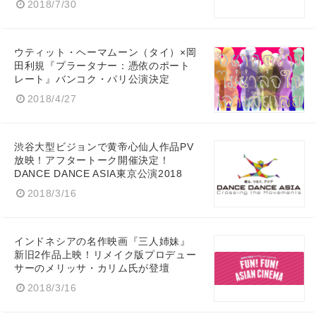
2018/7/30
ウティット・ヘーマムーン（タイ）×岡
田利規『プラータナー：憑依のポート
レート』バンコク・パリ公演決定
2018/4/27
渋谷大型ビジョンで黄帝心仙人作品PV
放映！アフタートーク開催決定！
DANCE DANCE ASIA東京公演2018
2018/3/16
インドネシアの名作映画『三人姉妹』
新旧2作品上映！リメイク版プロデュー
サーのメリッサ・カリム氏が登壇
2018/3/16
Japanese