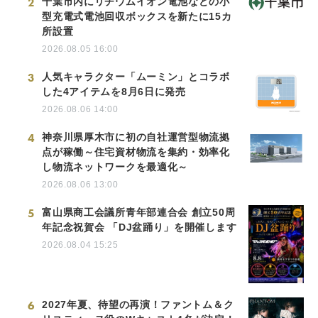
2
千葉市内にリチウムイオン電池などの小
型充電式電池回収ボックスを新たに15カ
所設置
2026.08.05 16:00
3
人気キャラクター「ムーミン」とコラボ
した4アイテムを8月6日に発売
2026.08.06 14:00
4
神奈川県厚木市に初の自社運営型物流拠
点が稼働～住宅資材物流を集約・効率化
し物流ネットワークを最適化～
2026.08.06 13:00
5
富山県商工会議所青年部連合会 創立50周
年記念祝賀会 「DJ盆踊り」を開催します
2026.08.04 15:25
6
2027年夏、待望の再演！ファントム＆ク