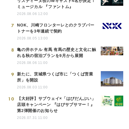
リスティーヌ役のWキャスト4名が決定！
ミュージカル 『ファントム』
2026.08.06 12:00
7
NOK、川崎フロンターレとのクラブパー
トナーを3年連続で契約
2026.08.05 13:00
8
亀の井ホテル 有馬 有馬の歴史と文化に触
れる秋の宿泊プランを9月から展開
2026.08.06 11:00
9
新たに、茨城県つくば市に「つくば営業
所」を開設
2026.08.03 11:00
10
【大好評】サブウェイ×「はぴだんぶい」
店頭キャンペーン 『はぴサブサマー！』
第2弾開催のお知らせ
2026.07.31 11:00