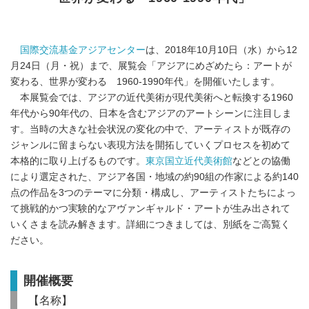
国際交流基金アジアセンター
は、2018年10月10日（水）から12
月24日（月・祝）まで、展覧会「アジアにめざめたら：アートが
変わる、世界が変わる 1960-1990年代」を開催いたします。
本展覧会では、アジアの近代美術が現代美術へと転換する1960
年代から90年代の、日本を含むアジアのアートシーンに注目しま
す。当時の大きな社会状況の変化の中で、アーティストが既存の
ジャンルに留まらない表現方法を開拓していくプロセスを初めて
本格的に取り上げるものです。
東京国立近代美術館
などとの協働
により選定された、アジア各国・地域の約90組の作家による約140
点の作品を3つのテーマに分類・構成し、アーティストたちによっ
て挑戦的かつ実験的なアヴァンギャルド・アートが生み出されて
いくさまを読み解きます。詳細につきましては、別紙をご高覧く
ださい。
開催概要
【名称】