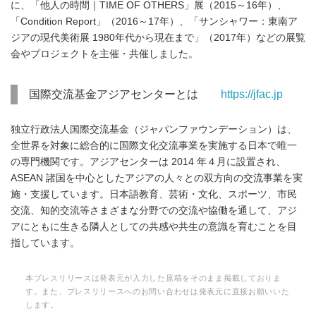
に、「他人の時間｜TIME OF OTHERS」展（2015～16年）、
「Condition Report」（2016～17年）、「サンシャワー：東南ア
ジアの現代美術展 1980年代から現在まで」（2017年）などの展覧
会やプロジェクトを主催・共催しました。
国際交流基金アジアセンターとは
https://jfac.jp
独立行政法人国際交流基金（ジャパンファウンデーション）は、
全世界を対象に総合的に国際文化交流事業を実施する日本で唯一
の専門機関です。アジアセンターは 2014 年４月に設置され、
ASEAN 諸国を中心としたアジアの人々との双方向の交流事業を実
施・支援しています。日本語教育、芸術・文化、スポーツ、市民
交流、知的交流等さまざまな分野での交流や協働を通して、アジ
アにともに生きる隣人としての共感や共生の意識を育むことを目
指しています。
本プレスリリースは発表元が入力した原稿をそのまま掲載しておりま
す。また、プレスリリースへのお問い合わせは発表元に直接お願いいた
します。