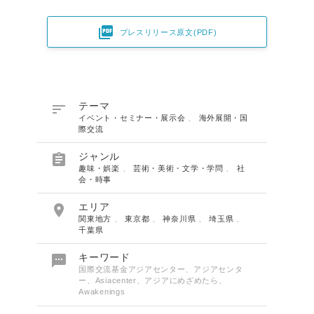

プレスリリース原文(PDF)

テーマ
イベント・セミナー・展示会
、
海外展開・国
際交流

ジャンル
趣味・娯楽
、
芸術・美術・文学・学問
、
社
会・時事

エリア
関東地方
、
東京都
、
神奈川県
、
埼玉県
、
千葉県

キーワード
国際交流基金アジアセンター、アジアセンタ
ー、Asiacenter、アジアにめざめたら、
Awakenings