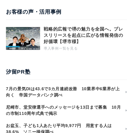
お客様の声・活用事例
戦略的広報で堺の魅力を全国へ。プレ
スリリースを起点に広がる情報発信の
好循環【堺市様】
導入事例一覧を見る
汐留PR塾
7月の景気DIは43.6で3カ月連続改善 10業界中6業界が上
向く 帝国データバンク調べ
尼崎市、堂安律選手へのメッセージを13日まで募集 10月
の市制110周年式典で掲示
お盆玉、子ども1人あたり平均9,977円 用意する人は
38.6% ソニー損保調べ