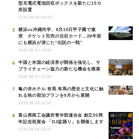
型充電式電池回収ボックスを新たに15カ
所設置
2026.08.05 16:00
5
横浜vs沖縄尚学、8月10日甲子園で激
突 チケット完売の注目カード…28年前
にも横浜が演じた“伝説の一戦”
2026.08.07 19:00
6
中国と米国の経済界が関係を強化し、サ
プライチェーン協力の新たな機会を模索
2026.08.07 10:00
7
亀の井ホテル 有馬 有馬の歴史と文化に触
れる秋の宿泊プランを9月から展開
2026.08.06 11:00
8
富山県商工会議所青年部連合会 創立50周
年記念祝賀会 「DJ盆踊り」を開催します
2026.08.04 15:25