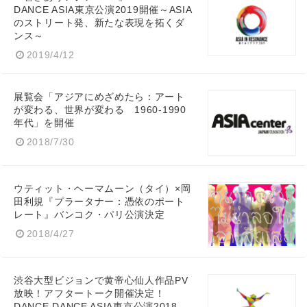
DANCE ASIA東京公演2019開催～ASIA
のストリート発、新たな表現を拓くダ
ンス～
2019/4/12
Japanese
展覧会「アジアにめざめたら：アート
が変わる、世界が変わる 1960-1990
年代」を開催
2018/7/30
English
ウティット・ヘーマムーン（タイ）×岡
田利規『プラータナー：憑依のポート
レート』バンコク・パリ公演決定
2018/4/27
渋谷大型ビジョンで黄帝心仙人作品PV
放映！アフタートーク開催決定！
DANCE DANCE ASIA東京公演2018