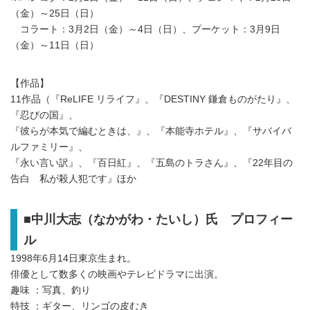
（金）～25日（日）
コラート：3月2日（金）～4日（日）、プーケット：3月9日
（金）～11日（日）
【作品】
11作品（『ReLIFE リライフ』、『DESTINY 鎌倉ものがたり』、
『忍びの国』、
『彼らが本気で編むときは、』、『本能寺ホテル』、『サバイバ
ルファミリー』、
『永い言い訳』、『百日紅』、『五島のトラさん』、『22年目の
告白 私が殺人犯です』ほか
■中川大志（なかがわ・たいし）氏 プロフィー
ル
1998年6月14日東京生まれ。
俳優として数多くの映画やテレビドラマに出演。
趣味 ：写真、釣り
特技 ：ギター、リンゴの皮むき