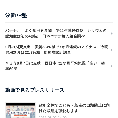
汐留PR塾
バナナ、「よく食べる果物」で22年連続首位 カリウムの
認知度は初の4割超 日本バナナ輸入組合調べ
6月の消費支出、実質3.3%減で7か月連続のマイナス 冷暖
房用器具は22.7%減 総務省家計調査
きょう8月7日は立秋 西日本は1か月平均気温「高い」確
率60％
動画で見るプレスリリース
政府全体でこども・若者の自殺防止に向
けた取組を強化します
2026.08.07 14:00