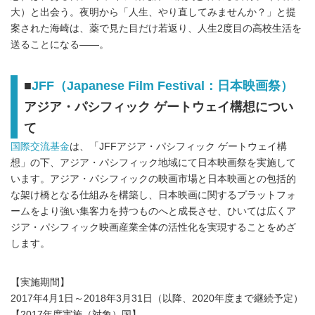
大）と出会う。夜明から「人生、やり直してみませんか？」と提
案された海崎は、薬で見た目だけ若返り、人生2度目の高校生活を
送ることになる――。
■
JFF（Japanese Film Festival：日本映画祭）
アジア・パシフィック ゲートウェイ構想につい
て
国際交流基金
は、「JFFアジア・パシフィック ゲートウェイ構
想」の下、アジア・パシフィック地域にて日本映画祭を実施して
います。アジア・パシフィックの映画市場と日本映画との包括的
な架け橋となる仕組みを構築し、日本映画に関するプラットフォ
ームをより強い集客力を持つものへと成長させ、ひいては広くア
ジア・パシフィック映画産業全体の活性化を実現することをめざ
します。
【実施期間】
2017年4月1日～2018年3月31日（以降、2020年度まで継続予定）
【2017年度実施（対象）国】