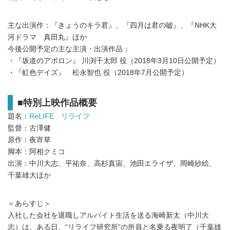
主な出演作：『きょうのキラ君』、『四月は君の嘘』、『NHK大
河ドラマ 真田丸』ほか
今後公開予定の主な主演・出演作品：
・『坂道のアポロン』 川渕千太郎 役（2018年3月10日公開予定）
・『虹色デイズ』 松永智也 役（2018年7月公開予定）
■特別上映作品概要
題名：
ReLIFE リライフ
監督：古澤健
原作：夜宵草
脚本：阿相クミコ
出演：中川大志、平祐奈、高杉真宙、池田エライザ、岡崎紗絵、
千葉雄大ほか
＜あらすじ＞
入社した会社を退職しアルバイト生活を送る海崎新太（中川大
志）は、ある日、“リライフ研究所”の所員と名乗る夜明了（千葉雄