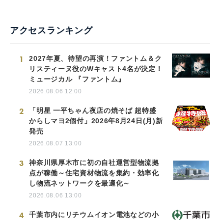
アクセスランキング
1
2027年夏、待望の再演！ファントム＆ク
リスティーヌ役のWキャスト4名が決定！
ミュージカル 『ファントム』
2026.08.06 12:00
2
「明星 一平ちゃん夜店の焼そば 超特盛
からしマヨ2個付」2026年8月24日(月)新
発売
2026.08.07 13:00
3
神奈川県厚木市に初の自社運営型物流拠
点が稼働～住宅資材物流を集約・効率化
し物流ネットワークを最適化～
2026.08.06 13:00
4
千葉市内にリチウムイオン電池などの小