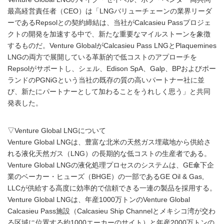
最高経営責任者（CEO）は「LNGバリューチェーンの業界リーダ
ーであるRepsolとの契約締結は、当社がCalcasieu Passプロジェ
クトの開発を加速する中で、新たな重要なマイルストーンを象徴
するものだ。Venture GlobalがCalcasieu Pass LNGとPlaquemines
LNGの両方で展開している革新的で低コストのアプローチを
Repsolがサポートし、シェル、Edison SpA、Galp、BPおよびポー
ランドのPGNiGという当社の既存の質の高いパートナー社に並
び、新たにパートナーとして加わることをうれしく思う」と共同
発表した。
▽Venture Global LNGについて
Venture Global LNGは、豊富な北米の天然ガス埋蔵地から供給さ
れる液化天然ガス（LNG）の長期的な低コストの生産者である。
Venture Global LNGの液化処理プロセスのシステムは、GE傘下企
業のベーカー・ヒューズ（BHGE）の一部であるGE Oil & Gas,
LLCが供給する高度に効率的で信頼できる一連の製品を採用する。
Venture Global LNGは、年産1000万トンのVenture Global
Calcasieu Pass施設（Calcasieu Ship Channelとメキシコ湾が交わ
る区域に位置する約1000エーカーのサイト）と年産2000万トンの