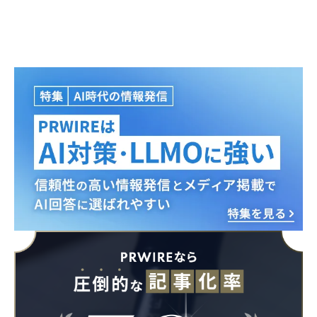
Japanese
English