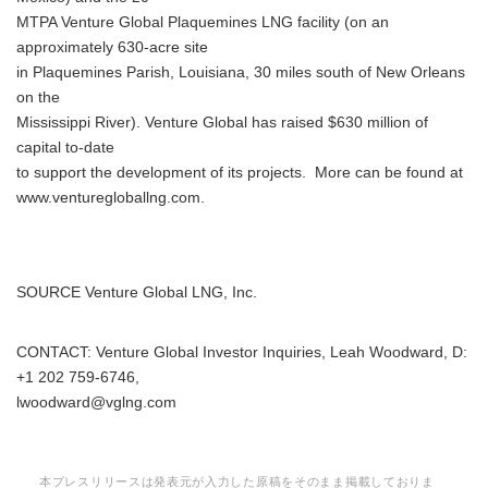
MTPA Venture Global Plaquemines LNG facility (on an
approximately 630-acre site
in Plaquemines Parish, Louisiana, 30 miles south of New Orleans
on the
Mississippi River). Venture Global has raised $630 million of
capital to-date
to support the development of its projects. More can be found at
www.venturegloballng.com.
SOURCE Venture Global LNG, Inc.
CONTACT: Venture Global Investor Inquiries, Leah Woodward, D:
+1 202 759-6746,
lwoodward@vglng.com
本プレスリリースは発表元が入力した原稿をそのまま掲載しておりま