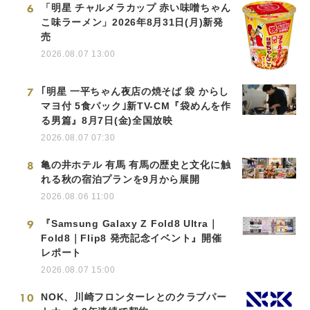
6
「明星 チャルメラカップ 赤い味噌ちゃん
こ味ラーメン」2026年8月31日(月)新発
売
2026.08.07 13:00
7
｢明星 一平ちゃん夜店の焼そば 袋 からし
マヨ付 5食パック｣新TV-CM『袋めんを作
る男篇』8月7日(金)全国放映
2026.08.07 07:30
8
亀の井ホテル 有馬 有馬の歴史と文化に触
れる秋の宿泊プランを9月から展開
2026.08.06 11:00
9
『Samsung Galaxy Z Fold8 Ultra｜
Fold8｜Flip8 発売記念イベント』開催
レポート
2026.08.07 15:00
10
NOK、川崎フロンターレとのクラブパー