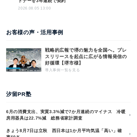
トナーを3年連続で契約
2026.08.05 13:00
お客様の声・活用事例
戦略的広報で堺の魅力を全国へ。プレ
スリリースを起点に広がる情報発信の
好循環【堺市様】
導入事例一覧を見る
汐留PR塾
6月の消費支出、実質3.3%減で7か月連続のマイナス 冷暖
房用器具は22.7%減 総務省家計調査
きょう8月7日は立秋 西日本は1か月平均気温「高い」確