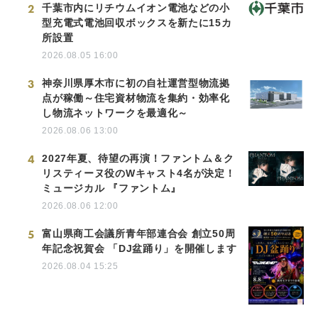
2
千葉市内にリチウムイオン電池などの小
型充電式電池回収ボックスを新たに15カ
所設置
2026.08.05 16:00
3
神奈川県厚木市に初の自社運営型物流拠
点が稼働～住宅資材物流を集約・効率化
し物流ネットワークを最適化～
2026.08.06 13:00
4
2027年夏、待望の再演！ファントム＆ク
リスティーヌ役のWキャスト4名が決定！
ミュージカル 『ファントム』
2026.08.06 12:00
5
富山県商工会議所青年部連合会 創立50周
年記念祝賀会 「DJ盆踊り」を開催します
2026.08.04 15:25